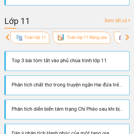
Lớp 11
Xem tất cả
Toán lớp 11
Toán lớp 11 Nâng cao
So
Top 3 bài tóm tắt vào phủ chúa trịnh lớp 11
Phân tích chất thơ trong truyện ngắn Hai đứa trẻ của Thạch Lam- ngữ văn 11
Phân tích diễn biến tâm trạng Chí Phèo sau khi bị Thị Nở từ chối
Dàn ý phân tích Hạnh phúc của một tang gia