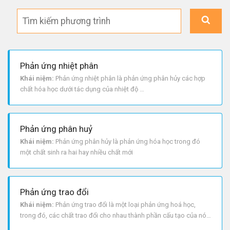
Phản ứng nhiệt phân
Khái niệm:
Phản ứng nhiệt phân là phản ứng phân hủy các hợp
chất hóa học dưới tác dụng của nhiệt độ
Bản chất:
Phân cắt các liên kết kém bền trong phân tử hợp chất
vô cơ hay hữu cơ bởi nhiệt độ
Lưu ý:
Phản ứng phân huỷ
1. Phản ứng nhiệt phân có thể thuộc phản ứng oxi hóa - khử hoặc
Khái niệm:
Phản ứng phân hủy là phản ứng hóa học trong đó
không.
một chất sinh ra hai hay nhiều chất mới
2. Phản ứng điện phân nóng chảy không thuộc phản ứng nhiệt
phân ví nó phân hủy dưới tác dụng của dòng điện một chiều.
Phản ứng trao đổi
Khái niệm:
Phản ứng trao đổi là một loại phản ứng hoá học,
trong đó, các chất trao đổi cho nhau thành phần cấu tạo của nó
mà không làm thay đổi chỉ số oxi hóa. Từ sự trao đổi này, chúng