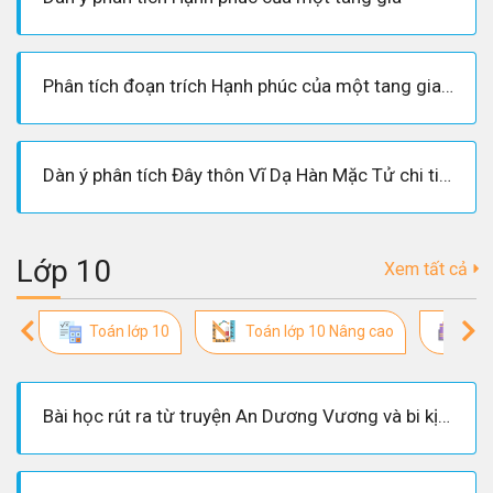
Phân tích đoạn trích Hạnh phúc của một tang gia Vũ Trọng Phụng
Dàn ý phân tích Đây thôn Vĩ Dạ Hàn Mặc Tử chi tiết, hay nhất
Lớp 10
Xem tất cả
Toán lớp 10
Toán lớp 10 Nâng cao
So
Bài học rút ra từ truyện An Dương Vương và bi kịch tình yêu Mị Châu Trọng Thủy