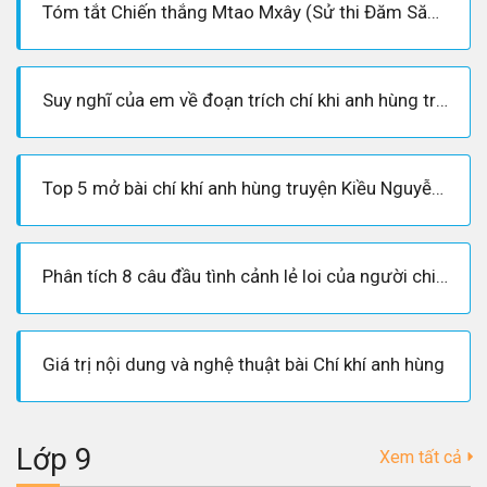
Tóm tắt Chiến thắng Mtao Mxây (Sử thi Đăm Săn) - Ngữ văn 10
Suy nghĩ của em về đoạn trích chí khi anh hùng truyện Kiều Nguyễn Du
Top 5 mở bài chí khí anh hùng truyện Kiều Nguyễn Du
Phân tích 8 câu đầu tình cảnh lẻ loi của người chinh phụ- CungHocVui
Giá trị nội dung và nghệ thuật bài Chí khí anh hùng
Lớp 9
Xem tất cả