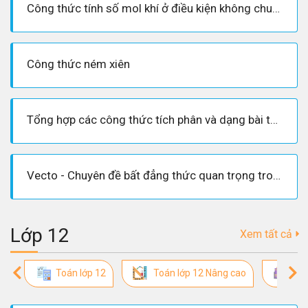
Công thức tính số mol khí ở điều kiện không chuẩn
Công thức ném xiên
Tổng hợp các công thức tích phân và dạng bài tập liên quan
Vecto - Chuyên đề bất đẳng thức quan trọng trong toán học
Lớp 12
Xem tất cả
Toán lớp 12
Toán lớp 12 Nâng cao
So