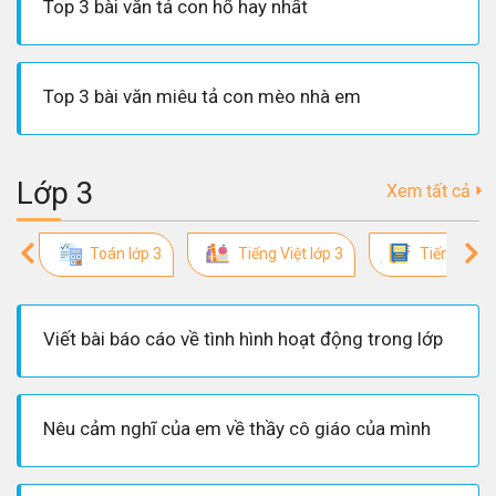
Top 3 bài văn tả con hổ hay nhất
Top 3 bài văn miêu tả con mèo nhà em
Lớp 3
Xem tất cả
Toán lớp 3
Tiếng Việt lớp 3
Tiếng Anh 
Viết bài báo cáo về tình hình hoạt động trong lớp
Nêu cảm nghĩ của em về thầy cô giáo của mình