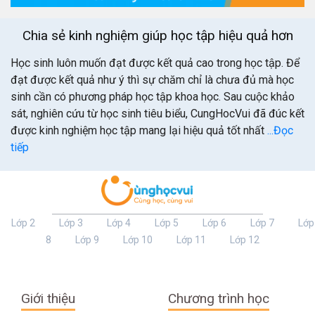
công cụ đơn giản, hiệu
theo đi
quả để trả lời những câu
gia năm
Chia sẻ kinh nghiệm giúp học tập hiệu quả hơn
hỏi đó? Hãy cùng khám
Điểm tr
phá LMSS - một trong
điểm củ
những công cụ hữu ích
Học sinh luôn muốn đạt được kết quả cao trong học tập. Để
nhất dành cho game thủ
đạt được kết quả như ý thì sự chăm chỉ là chưa đủ mà học
LOL.
sinh cần có phương pháp học tập khoa học. Sau cuộc khảo
sát, nghiên cứu từ học sinh tiêu biểu, CungHocVui đã đúc kết
được kinh nghiệm học tập mang lại hiệu quả tốt nhất
...Đọc
tiếp
Lớp 2
Lớp 3
Lớp 4
Lớp 5
Lớp 6
Lớp 7
Lớp
8
Lớp 9
Lớp 10
Lớp 11
Lớp 12
Giới thiệu
Chương trình học