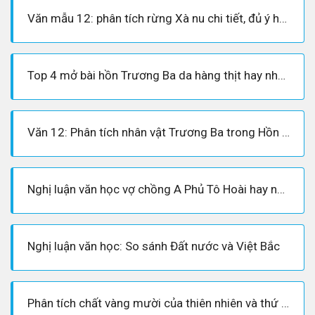
Văn mẫu 12: phân tích rừng Xà nu chi tiết, đủ ý hay không thể bỏ qua
Top 4 mở bài hồn Trương Ba da hàng thịt hay nhất trong môn văn 12
Văn 12: Phân tích nhân vật Trương Ba trong Hồn Trương Ba da hàng thịt
Nghị luận văn học vợ chồng A Phủ Tô Hoài hay nhất: Văn mẫu lớp 12
Nghị luận văn học: So sánh Đất nước và Việt Bắc
Phân tích chất vàng mười của thiên nhiên và thứ vàng mười đã qua thử lửa ở con người Tây Bắc được thể hiện qua đoạn trích người lái đò sông Đà