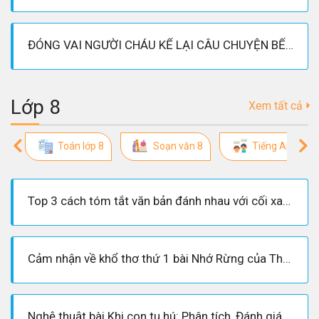
ĐÓNG VAI NGƯỜI CHÁU KỂ LẠI CÂU CHUYỆN BẾP LỬA
Lớp 8
Xem tất cả
Toán lớp 8
Soạn văn 8
Tiếng Anh lớp 
Top 3 cách tóm tắt văn bản đánh nhau với cối xay gió ngắn gọn, hay
Cảm nhận về khổ thơ thứ 1 bài Nhớ Rừng của Thế Lữ hay, chi tiết nhất
Nghệ thuật bài Khi con tu hú: Phân tích, Đánh giá và nhận xét