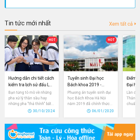
Tin tức mới nhất
Xem tất cả
HOT
HOT
Hướng dẫn chi tiết cách
Tuyển sinh Đại học
Điểm c
kiểm tra lịch sử đấu LOL
Bách khoa 2019 -
Đại họ
với LMSSS
Thông tin cần biết
2019
Bạn từng tò mò về những
Phương án tuyển sinh đại
Lần đầu
pha xử lý thần sầu hay
học Bách Khoa Hà Nội
Thắng x
những pha "thả thính" bất
năm 2019 đã chính thức
chuẩn 
hủ của các cao thủ Liên
được công bố, theo đó
40. Hội
30/10/2024
06/01/2020
Minh Huyền Thoại? Bạn
trường tuyển 6.670 chỉ
Tôn Đức
muốn biết đối thủ của
tiêu.
kết quả
mình đã từng đạt được
2019 cá
những thành tích gì? Và
đại học
bạn đang tìm kiếm một
phương 