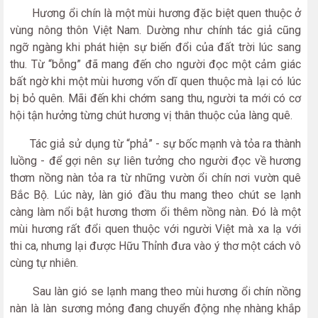
Hương ổi chín là một mùi hương đặc biệt quen thuộc ở
vùng nông thôn Việt Nam. Dường như chính tác giả cũng
ngỡ ngàng khi phát hiện sự biến đổi của đất trời lúc sang
thu. Từ “bỗng” đã mang đến cho người đọc một cảm giác
bất ngờ khi một mùi hương vốn dĩ quen thuộc mà lại có lúc
bị bỏ quên. Mãi đến khi chớm sang thu, người ta mới có cơ
hội tận hưởng từng chút hương vị thân thuộc của làng quê.
Tác giả sử dụng từ “phả” - sự bốc mạnh và tỏa ra thành
luồng - để gợi nên sự liên tưởng cho người đọc về hương
thơm nồng nàn tỏa ra từ những vườn ổi chín nơi vườn quê
Bắc Bộ. Lúc này, làn gió đầu thu mang theo chút se lạnh
càng làm nổi bật hương thơm ổi thêm nồng nàn. Đó là một
mùi hương rất đổi quen thuộc với người Việt mà xa lạ với
thi ca, nhưng lại được Hữu Thỉnh đưa vào ý thơ một cách vô
cùng tự nhiên.
Sau làn gió se lạnh mang theo mùi hương ổi chín nồng
nàn là làn sương mỏng đang chuyển động nhẹ nhàng khắp