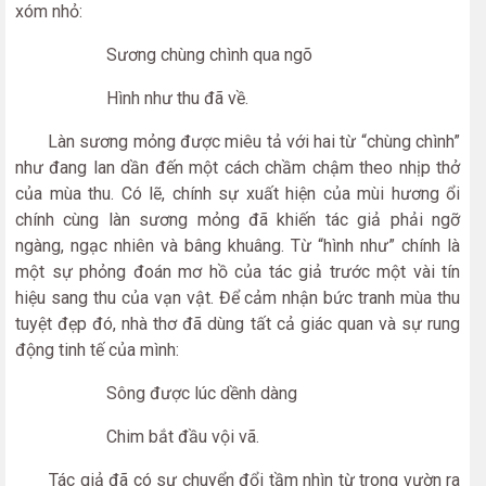
xóm nhỏ:
Sương chùng chình qua ngõ
Hình như thu đã về.
Làn sương mỏng được miêu tả với hai từ “chùng chình”
như đang lan dần đến một cách chầm chậm theo nhịp thở
của mùa thu. Có lẽ, chính sự xuất hiện của mùi hương ổi
chính cùng làn sương mỏng đã khiến tác giả phải ngỡ
ngàng, ngạc nhiên và bâng khuâng. Từ “hình như” chính là
một sự phỏng đoán mơ hồ của tác giả trước một vài tín
hiệu sang thu của vạn vật. Để cảm nhận bức tranh mùa thu
tuyệt đẹp đó, nhà thơ đã dùng tất cả giác quan và sự rung
động tinh tế của mình:
Sông được lúc dềnh dàng
Chim bắt đầu vội vã.
Tác giả đã có sự chuyển đổi tầm nhìn từ trong vườn ra