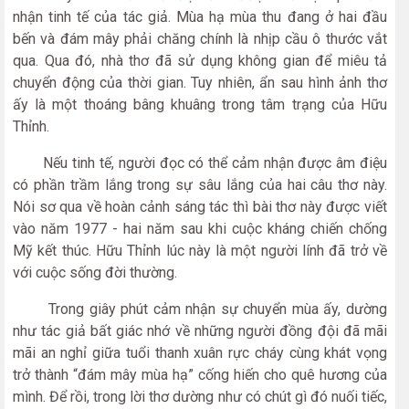
nhận tinh tế của tác giả. Mùa hạ mùa thu đang ở hai đầu
bến và đám mây phải chăng chính là nhịp cầu ô thước vắt
qua. Qua đó, nhà thơ đã sử dụng không gian để miêu tả
chuyển động của thời gian. Tuy nhiên, ẩn sau hình ảnh thơ
ấy là một thoáng bâng khuâng trong tâm trạng của Hữu
Thỉnh.
Nếu tinh tế, người đọc có thể cảm nhận được âm điệu
có phần trầm lắng trong sự sâu lắng của hai câu thơ này.
Nói sơ qua về hoàn cảnh sáng tác thì bài thơ này được viết
vào năm 1977 - hai năm sau khi cuộc kháng chiến chống
Mỹ kết thúc. Hữu Thỉnh lúc này là một người lính đã trở về
với cuộc sống đời thường.
Trong giây phút cảm nhận sự chuyển mùa ấy, dường
như tác giả bất giác nhớ về những người đồng đội đã mãi
mãi an nghỉ giữa tuổi thanh xuân rực cháy cùng khát vọng
trở thành “đám mây mùa hạ” cống hiến cho quê hương của
mình. Để rồi, trong lời thơ dường như có chút gì đó nuối tiếc,