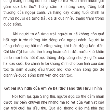
cũng mang những nỗi niềm suy tư mà Hữu Thỉnh muốn gửi
gắm qua bài thơ? Tiếng sấm là những vang động bất
thường của ngoại cảnh, và hàng cây đứng tuổi chính là
những người đã từng trải, đã đi qua nhiều thăng trầm trong
cuộc sống.
Khi người ta đã từng trải, người ta sẽ không còn quá
bất ngờ trước những tác động của ngoại cảnh. Người ta
cũng chẳng sợ hãi mà vững vàng khi biến động kéo đến.
Chỉ khi đặt hai câu thơ trong hoàn cảnh đất nước khó khăn
thì ta mới hiểu hết được thông điệp cũng như ý nghĩa của
hai câu cuối. Đó chính là lời khẳng định cho bản lĩnh của dân
tộc ta, dám đương đầu trước mọi khó khăn sóng gió để
giành về cuộc sống bình yên cho dân tộc.
Kết bài suy nghĩ của em về bài thơ sang thu Hữu Thỉnh
Nói tóm lại, qua Sang thu, người đọc có thể cảm nhận
được sự biến chuyển nhẹ nhàng mà rõ rệt của vạn vật của
đất trời cuối hạ đầu thu. Qua đó, thông điệp mà nhà thơ