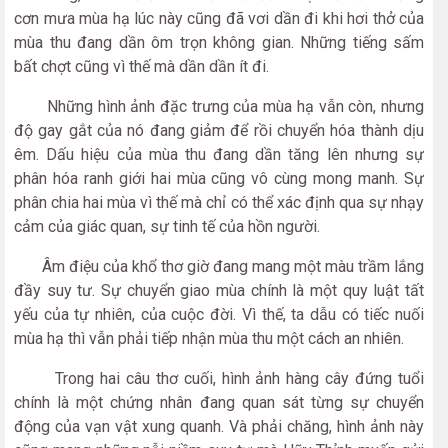
cơn mưa mùa hạ lúc này cũng đã vơi dần đi khi hơi thở của
mùa thu đang dần ôm trọn không gian. Những tiếng sấm
bất chợt cũng vì thế mà dần dần ít đi.
Những hình ảnh đặc trưng của mùa hạ vẫn còn, nhưng
độ gay gắt của nó đang giảm để rồi chuyển hóa thành dịu
êm. Dấu hiệu của mùa thu đang dần tăng lên nhưng sự
phân hóa ranh giới hai mùa cũng vô cùng mong manh. Sự
phân chia hai mùa vì thế mà chỉ có thể xác định qua sự nhạy
cảm của giác quan, sự tinh tế của hồn người.
Âm điệu của khổ thơ giờ đang mang một màu trầm lắng
đầy suy tư. Sự chuyển giao mùa chính là một quy luật tất
yếu của tự nhiên, của cuộc đời. Vì thế, ta dẫu có tiếc nuối
mùa hạ thì vẫn phải tiếp nhận mùa thu một cách an nhiên.
Trong hai câu thơ cuối, hình ảnh hàng cây đứng tuổi
chính là một chứng nhân đang quan sát từng sự chuyển
động của vạn vật xung quanh. Và phải chăng, hình ảnh này