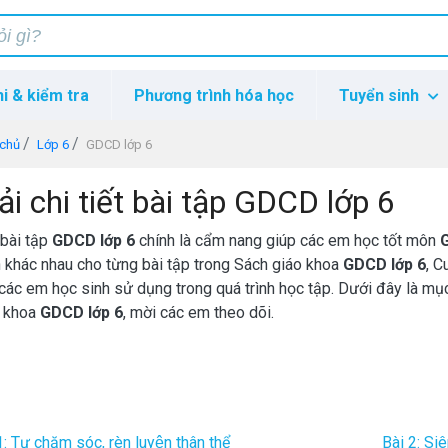
hi & kiểm tra
Phương trình hóa học
Tuyển sinh
 chủ
Lớp 6
GDCD lớp 6
ải chi tiết bài tập GDCD lớp 6
 bài tập
GDCD lớp 6
chính là cẩm nang giúp các em học tốt môn
 khác nhau cho từng bài tập trong Sách giáo khoa
GDCD lớp 6
, C
các em học sinh sử dụng trong quá trình học tập. Dưới đây là mụ
o khoa
GDCD lớp 6
, mời các em theo dõi.
1: Tự chăm sóc, rèn luyện thân thể
Bài 2: Si