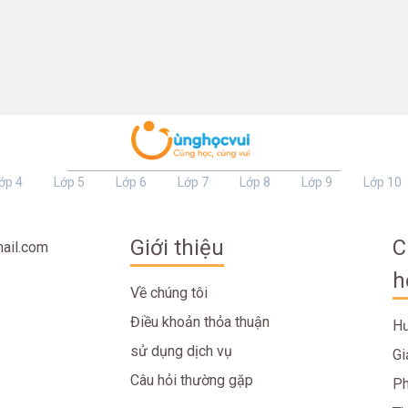
ớp 4
Lớp 5
Lớp 6
Lớp 7
Lớp 8
Lớp 9
Lớp 10
Giới thiệu
C
ail.com
h
Về chúng tôi
Điều khoản thỏa thuận
Hư
sử dụng dịch vụ
Gi
Câu hỏi thường gặp
Ph