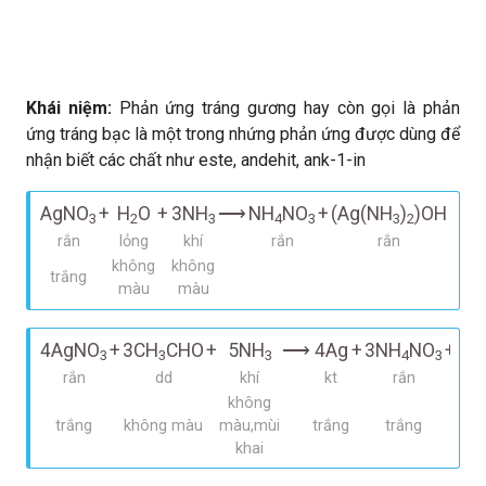
Khái niệm:
Phản ứng tráng gương hay còn gọi là phản
ứng tráng bạc là một trong nhứng phản ứng được dùng để
nhận biết các chất như este, andehit, ank-1-in
AgNO
+
H
O
+
3NH
⟶
NH
NO
+
(Ag(NH
)
)OH
3
2
3
4
3
3
2
rắn
lỏng
khí
rắn
rắn
không
không
trắng
màu
màu
4AgNO
+
3CH
CHO
+
5NH
⟶
4Ag
+
3NH
NO
+
3C
3
3
3
4
3
rắn
dd
khí
kt
rắn
không
trắng
không màu
màu,mùi
trắng
trắng
khai