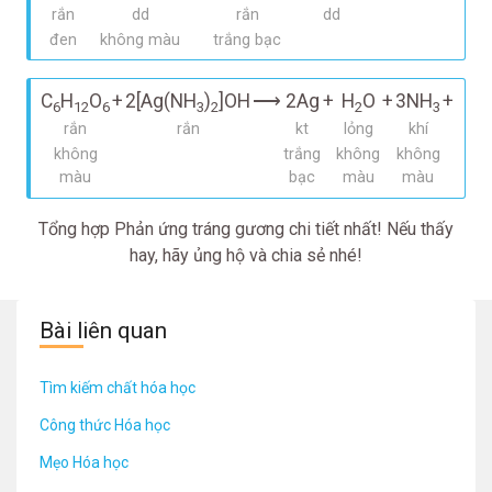
rắn
dd
rắn
dd
đen
không màu
trắng bạc
C
H
O
+
2[Ag(NH
)
]OH
⟶
2Ag
+
H
O
+
3NH
+
CH
6
12
6
3
2
2
3
2
rắn
rắn
kt
lỏng
khí
không
trắng
không
không
màu
bạc
màu
màu
Tổng hợp Phản ứng tráng gương chi tiết nhất! Nếu thấy
hay, hãy ủng hộ và chia sẻ nhé!
Bài liên quan
Tìm kiếm chất hóa học
Công thức Hóa học
Mẹo Hóa học