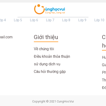
ớp 4
Lớp 5
Lớp 6
Lớp 7
Lớp 8
Lớp 9
Lớp 10
Giới thiệu
C
ail.com
h
Về chúng tôi
Điều khoản thỏa thuận
Hư
sử dụng dịch vụ
Gi
Câu hỏi thường gặp
Ph
Th
Đố
Copyright © 2021 CungHocVui