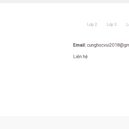
Lớp 2
Lớp 3
L
Email:
cunghocvui2018@gm
Liên hệ