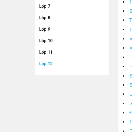
T
Lớp 7
S
Lớp 8
T
T
Lớp 9
V
Lớp 10
V
Lớp 11
H
Lớp 12
H
S
S
L
G
Đ
T
C