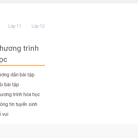
Lớp 11
Lớp 12
hương trình
ọc
ớng dẫn bài tập
ải bài tập
ương trình hóa học
ông tin tuyển sinh
 vui