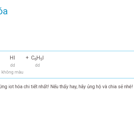
óa
HI
+
C
H
I
6
5
dd
dd
không màu
g iot hóa chi tiết nhất! Nếu thấy hay, hãy ủng hộ và chia sẻ nhé!