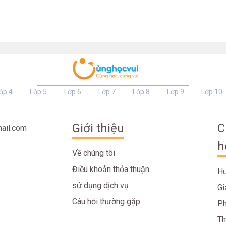
ớp 4
Lớp 5
Lớp 6
Lớp 7
Lớp 8
Lớp 9
Lớp 10
Giới thiệu
C
ail.com
h
Về chúng tôi
Điều khoản thỏa thuận
Hư
sử dụng dịch vụ
Gi
Câu hỏi thường gặp
Ph
Th