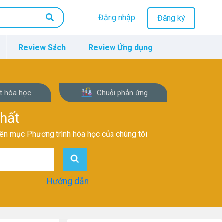
Đăng nhập
Đăng ký
Review Sách
Review Ứng dụng
t hóa học
Chuỗi phản ứng
nhất
yên mục Phương trình hóa học của chúng tôi
Hướng dẫn