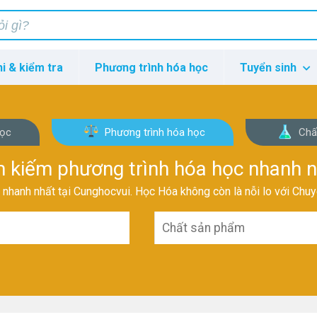
hi & kiểm tra
Phương trình hóa học
Tuyển sinh
học
Phương trình hóa học
Chấ
 kiếm phương trình hóa học nhanh 
 nhanh nhất tại Cunghocvui. Học Hóa không còn là nỗi lo với Chu