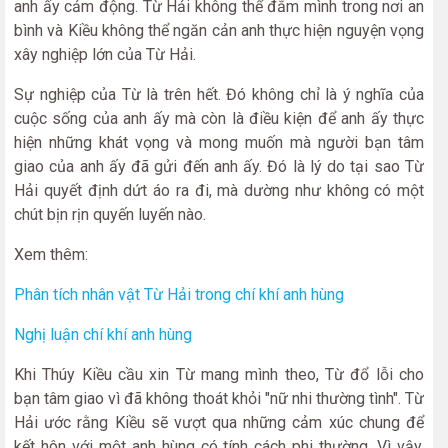
anh ấy cảm động. Từ Hải không thể đắm mình trong nơi an
bình và Kiều không thể ngăn cản anh thực hiện nguyện vọng
xây nghiệp lớn của Từ Hải.
Sự nghiệp của Từ là trên hết. Đó không chỉ là ý nghĩa của
cuộc sống của anh ấy mà còn là điều kiện để anh ấy thực
hiện những khát vọng và mong muốn mà người bạn tâm
giao của anh ấy đã gửi đến anh ấy. Đó là lý do tại sao Từ
Hải quyết định dứt áo ra đi, mà dường như không có một
chút bịn rịn quyến luyến nào.
Xem thêm:
Phân tích nhân vật Từ Hải trong chí khí anh hùng
Nghị luận chí khí anh hùng
Khi Thúy Kiều cầu xin Từ mang mình theo, Từ đổ lỗi cho
bạn tâm giao vì đã không thoát khỏi "nữ nhi thường tình". Từ
Hải ước rằng Kiều sẽ vượt qua những cảm xúc chung để
kết hôn với một anh hùng có tính cách phi thường. Vì vậy,