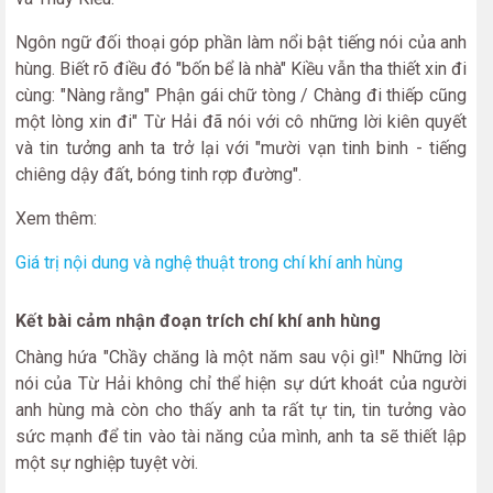
Ngôn ngữ đối thoại góp phần làm nổi bật tiếng nói của anh
hùng. Biết rõ điều đó "bốn bể là nhà" Kiều vẫn tha thiết xin đi
cùng: "Nàng rằng" Phận gái chữ tòng / Chàng đi thiếp cũng
một lòng xin đi" Từ Hải đã nói với cô những lời kiên quyết
và tin tưởng anh ta trở lại với "mười vạn tinh binh - tiếng
chiêng dậy đất, bóng tinh rợp đường".
Xem thêm:
Giá trị nội dung và nghệ thuật trong chí khí anh hùng
Kết bài cảm nhận đoạn trích chí khí anh hùng
Chàng hứa "Chầy chăng là một năm sau vội gì!" Những lời
nói của Từ Hải không chỉ thể hiện sự dứt khoát của người
anh hùng mà còn cho thấy anh ta rất tự tin, tin tưởng vào
sức mạnh để tin vào tài năng của mình, anh ta sẽ thiết lập
một sự nghiệp tuyệt vời.