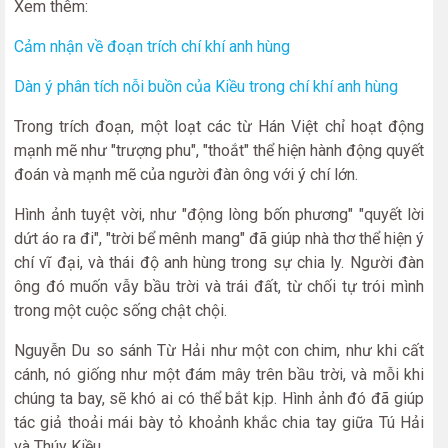
Xem thêm:
Cảm nhận về đoạn trích chí khí anh hùng
Dàn ý phân tích nỗi buồn của Kiều trong chí khí anh hùng
Trong trích đoạn, một loạt các từ Hán Việt chỉ hoạt động
mạnh mẽ như "trượng phu", "thoắt" thể hiện hành động quyết
đoán và mạnh mẽ của người đàn ông với ý chí lớn.
Hình ảnh tuyệt vời, như "động lòng bốn phương" "quyết lời
dứt áo ra đi", "trời bể mênh mang" đã giúp nhà thơ thể hiện ý
chí vĩ đại, và thái độ anh hùng trong sự chia ly. Người đàn
ông đó muốn vẫy bầu trời và trái đất, từ chối tự trói mình
trong một cuộc sống chật chội.
Nguyễn Du so sánh Từ Hải như một con chim, như khi cất
cánh, nó giống như một đám mây trên bầu trời, và mỗi khi
chúng ta bay, sẽ khó ai có thể bắt kịp. Hình ảnh đó đã giúp
tác giả thoải mái bày tỏ khoảnh khắc chia tay giữa Tú Hải
và Thúy Kiều.