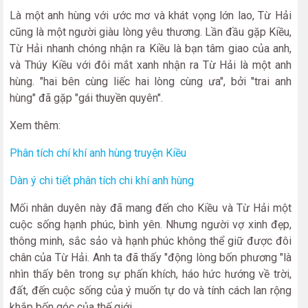
Là một anh hùng với ước mơ và khát vọng lớn lao, Từ Hải
cũng là một người giàu lòng yêu thương. Lần đầu gặp Kiều,
Từ Hải nhanh chóng nhận ra Kiều là bạn tâm giao của anh,
và Thúy Kiều với đôi mắt xanh nhận ra Từ Hải là một anh
hùng. "hai bên cùng liếc hai lòng cùng ưa", bởi "trai anh
hùng" đã gặp "gái thuyền quyên".
Xem thêm:
Phân tích chí khí anh hùng truyện Kiều
Dàn ý chi tiết phân tích chi khí anh hùng
Mối nhân duyên này đã mang đến cho Kiều và Từ Hải một
cuộc sống hạnh phúc, bình yên. Nhưng người vợ xinh đẹp,
thông minh, sắc sảo và hạnh phúc không thể giữ được đôi
chân của Từ Hải. Anh ta đã thấy "động lòng bốn phương "là
nhìn thấy bên trong sự phấn khích, háo hức hướng về trời,
đất, đến cuộc sống của ý muốn tự do và tính cách lan rộng
khắp bốn góc của thế giới.