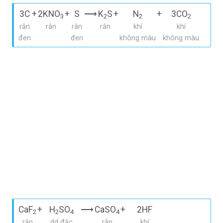
3C
+
2KNO
+
S
⟶
K
S
+
N
+
3CO
3
2
2
2
rắn
rắn
rắn
rắn
khí
khí
đen
đen
không màu
không màu
CaF
+
H
SO
⟶
CaSO
+
2HF
2
2
4
4
rắn
dd đặc
rắn
khí