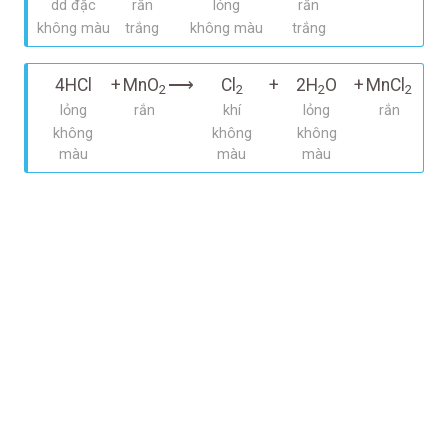
dd đặc
rắn
lỏng
rắn
không màu
trắng
không màu
trắng
4HCl
+
MnO
⟶
Cl
+
2H
O
+
MnCl
2
2
2
2
lỏng
rắn
khí
lỏng
rắn
không
không
không
màu
màu
màu