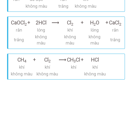
không màu
trắng
không màu
CaOCl
+
2HCl
⟶
Cl
+
H
O
+
CaCl
2
2
2
2
rắn
lỏng
khí
lỏng
rắn
không
không
không
trắng
trắng
màu
màu
màu
CH
+
Cl
⟶
CH
Cl
+
HCl
4
2
3
khí
khí
khí
khí
không màu
không màu
không màu