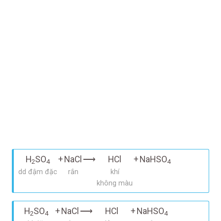
H
SO
+
NaCl
⟶
HCl
+
NaHSO
2
4
4
dd đậm đặc
rắn
khí
không màu
H
SO
+
NaCl
⟶
HCl
+
NaHSO
2
4
4