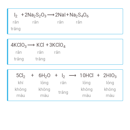
I
+
2Na
S
O
⟶
2NaI
+
Na
S
O
2
2
2
3
2
4
6
rắn
rắn
rắn
rắn
trắng
4KClO
⟶
KCl
+
3KClO
3
4
rắn
rắn
rắn
trắng
trắng
5Cl
+
6H
O
+
I
⟶
10HCl
+
2HIO
2
2
2
3
khí
lỏng
rắn
lỏng
lỏng
không
không
không
không
trắng
màu
màu
màu
màu