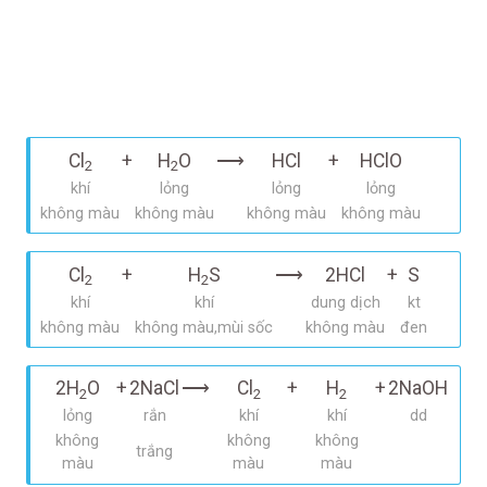
Cl
+
H
O
⟶
HCl
+
HClO
2
2
khí
lỏng
lỏng
lỏng
không màu
không màu
không màu
không màu
Cl
+
H
S
⟶
2HCl
+
S
2
2
khí
khí
dung dịch
kt
không màu
không màu,mùi sốc
không màu
đen
2H
O
+
2NaCl
⟶
Cl
+
H
+
2NaOH
2
2
2
lỏng
rắn
khí
khí
dd
không
không
không
trắng
màu
màu
màu