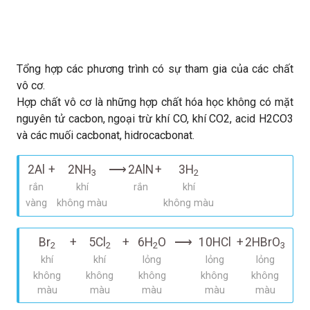
Tổng hợp các phương trình có sự tham gia của các chất
vô cơ.
Hợp chất vô cơ là những hợp chất hóa học không có mặt
nguyên tử cacbon, ngoại trừ khí CO, khí CO2, acid H2CO3
và các muối cacbonat, hidrocacbonat.
2Al
+
2NH
⟶
2AlN
+
3H
3
2
rắn
khí
rắn
khí
vàng
không màu
không màu
Br
+
5Cl
+
6H
O
⟶
10HCl
+
2HBrO
2
2
2
3
khí
khí
lỏng
lỏng
lỏng
không
không
không
không
không
màu
màu
màu
màu
màu