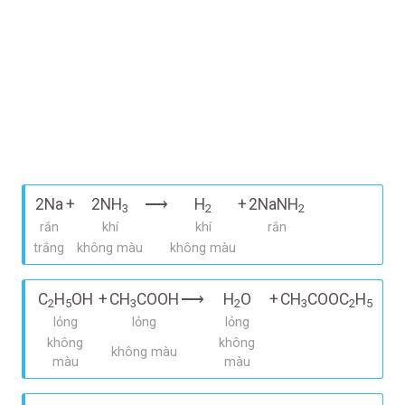
2Na
+
2NH
⟶
H
+
2NaNH
3
2
2
rắn
khí
khí
rắn
trắng
không màu
không màu
C
H
OH
+
CH
COOH
⟶
H
O
+
CH
COOC
H
2
5
3
2
3
2
5
lỏng
lỏng
lỏng
không
không
không màu
màu
màu