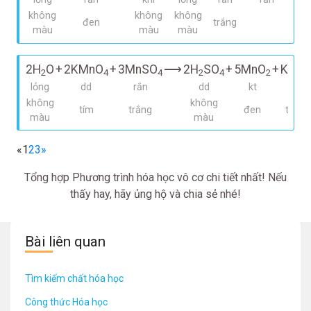
không
không
không
đen
trắng
màu
màu
màu
2H
O
+
2KMnO
+
3MnSO
⟶
2H
SO
+
5MnO
+
K
SO
2
4
4
2
4
2
2
lỏng
dd
rắn
dd
kt
rắn
không
không
tím
trắng
đen
trắng
màu
màu
«
1
2
3
»
Tổng hợp Phương trình hóa học vô cơ chi tiết nhất! Nếu
thấy hay, hãy ủng hộ và chia sẻ nhé!
Bài liên quan
Tìm kiếm chất hóa học
Công thức Hóa học