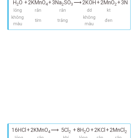
H
O
+
2KMnO
+
3Na
SO
⟶
2KOH
+
2MnO
+
3Na
S
2
4
2
3
2
2
lỏng
rắn
rắn
dd
kt
rắn
không
không
tím
trắng
đen
màu
màu
16HCl
+
2KMnO
⟶
5Cl
+
8H
O
+
2KCl
+
2MnCl
4
2
2
2
lỏng
rắn
khí
lỏng
rắn
rắn