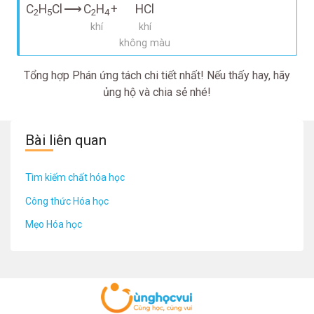
C
H
Cl
⟶
C
H
+
HCl
2
5
2
4
khí
khí
không màu
Tổng hợp Phán ứng tách chi tiết nhất! Nếu thấy hay, hãy
ủng hộ và chia sẻ nhé!
Bài liên quan
Tìm kiếm chất hóa học
Công thức Hóa học
Mẹo Hóa học