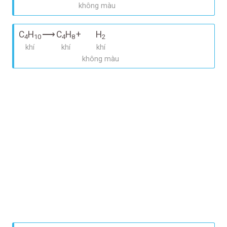
không màu
C
H
⟶
C
H
+
H
4
10
4
8
2
khí
khí
khí
không màu