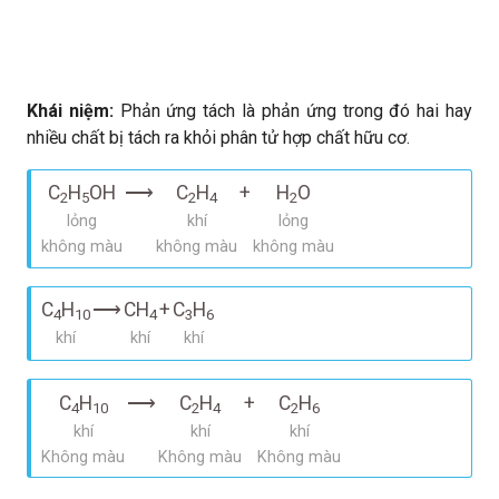
Khái niệm:
Phản ứng tách là phản ứng trong đó hai hay
nhiều chất bị tách ra khỏi phân tử hợp chất hữu cơ.
C
H
OH
⟶
C
H
+
H
O
2
5
2
4
2
lỏng
khí
lỏng
không màu
không màu
không màu
C
H
⟶
CH
+
C
H
4
10
4
3
6
khí
khí
khí
C
H
⟶
C
H
+
C
H
4
10
2
4
2
6
khí
khí
khí
Không màu
Không màu
Không màu