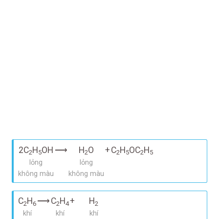
2C
H
OH
⟶
H
O
+
C
H
OC
H
2
5
2
2
5
2
5
lỏng
lỏng
không màu
không màu
C
H
⟶
C
H
+
H
2
6
2
4
2
khí
khí
khí