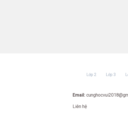
Lớp 2
Lớp 3
L
Email:
cunghocvui2018@gm
Liên hệ