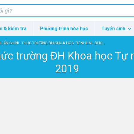
hi & kiểm tra
Phương trình hóa học
Tuyển sinh
ẨN CHÍNH THỨC TRƯỜNG ĐH KHOA HỌC TỰ NHIÊN - ĐHQG HÀ NỘI 2019
hức trường ĐH Khoa học Tự 
2019