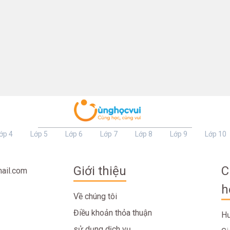
ớp 4
Lớp 5
Lớp 6
Lớp 7
Lớp 8
Lớp 9
Lớp 10
Giới thiệu
C
ail.com
h
Về chúng tôi
Điều khoản thỏa thuận
Hư
sử dụng dịch vụ