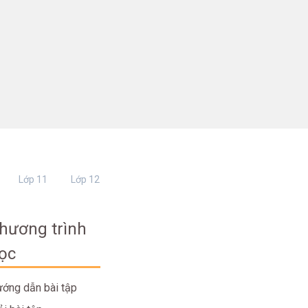
Lớp 11
Lớp 12
hương trình
ọc
ớng dẫn bài tập