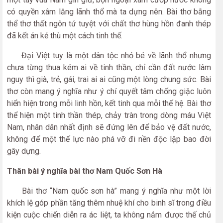
có quyền xâm lăng lãnh thổ mà ta dựng nên. Bài thơ bằng
thể thơ thất ngôn tứ tuyệt với chất thơ hùng hồn đanh thép
đã kết án kẻ thù một cách tinh thế.
Đại Việt tuy là một dân tộc nhỏ bé về lãnh thổ nhưng
chưa từng thua kém ai về tinh thần, chỉ cần đất nước lâm
nguy thì già, trẻ, gái, trai ai ai cũng một lòng chung sức. Bài
thơ còn mang ý nghĩa như ý chí quyết tâm chống giặc luôn
hiển hiện trong mỗi linh hồn, kết tinh qua mỗi thế hệ. Bài thơ
thể hiện một tinh thần thép, chảy tràn trong dòng máu Việt
Nam, nhân dân nhất định sẽ đứng lên để bảo vệ đất nước,
không để một thế lực nào phá vỡ đi nền độc lập bao đời
gây dựng.
Thân bài ý nghĩa bài thơ Nam Quốc Sơn Hà
Bài thơ “Nam quốc sơn hà” mang ý nghĩa như một lời
khích lệ góp phần tăng thêm nhuệ khí cho binh sĩ trong điều
kiện cuộc chiến diễn ra ác liệt, ta không nắm được thế chủ