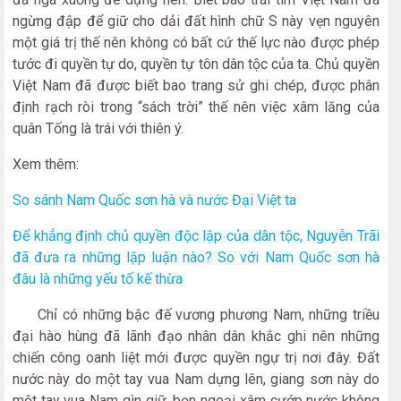
ngừng đập để giữ cho dải đất hình chữ S này vẹn nguyên
một giá trị thế nên không có bất cứ thế lực nào được phép
tước đi quyền tự do, quyền tự tôn dân tộc của ta. Chủ quyền
Việt Nam đã được biết bao trang sử ghi chép, được phân
định rạch ròi trong “sách trời” thế nên việc xâm lăng của
quân Tống là trái với thiên ý.
Xem thêm:
So sánh Nam Quốc sơn hà và nước Đại Việt ta
Để khẳng định chủ quyền độc lập của dân tộc, Nguyễn Trãi
đã đưa ra những lập luận nào? So với Nam Quốc sơn hà
đâu là những yếu tố kế thừa
Chỉ có những bậc đế vương phương Nam, những triều
đại hào hùng đã lãnh đạo nhân dân khắc ghi nên những
chiến công oanh liệt mới được quyền ngự trị nơi đây. Đất
nước này do một tay vua Nam dựng lên, giang sơn này do
một tay vua Nam gìn giữ, bọn ngoại xâm cướp nước không