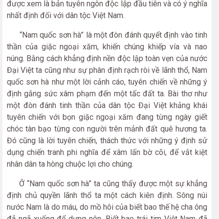
được xem là bản tuyên ngôn độc lập đầu tiên và có ý nghĩa
nhất định đối với dân tộc Việt Nam.
“Nam quốc sơn hà” là một đòn đánh quyết định vào tinh
thần của giặc ngoại xăm, khiến chúng khiếp vía và nao
núng. Bằng cách khẳng định nền độc lập toàn vẹn của nước
Đại Việt ta cũng như sự phân định rạch ròi về lãnh thổ, Nam
quốc sơn hà như một lời cảnh cáo, tuyên chiến về những ý
định gắng sức xâm phạm đến một tấc đất ta. Bài thơ như
một đòn đánh tinh thần của dân tộc Đại Việt khảng khái
tuyên chiến với bọn giặc ngoại xăm đang từng ngày giết
chóc tàn bạo từng con người trên mảnh đất quê hương ta.
Đó cũng là lời tuyên chiến, thách thức với những ý định sử
dụng chiến tranh phi nghĩa để xâm lấn bờ cõi, để vắt kiệt
nhân dân ta hòng chuộc lợi cho chúng.
Ở “Nam quốc sơn hà” ta cũng thấy được một sự khẳng
định chủ quyền lãnh thổ ta một cách kiên định. Sông núi
nước Nam là do máu, do mồ hôi của biết bao thế hệ cha ông
đã ngã xuống để dựng nên. Biết bao trái tim Việt Nam đã