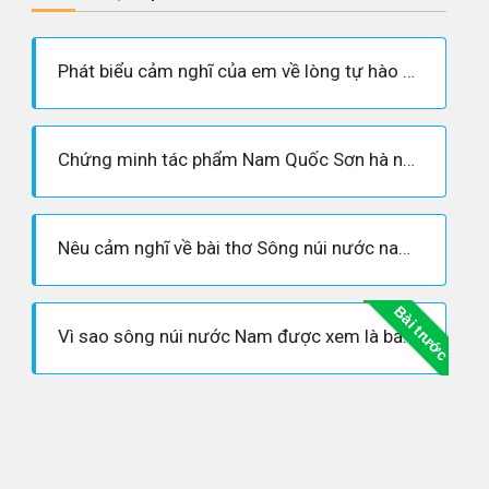
Phát biểu cảm nghĩ của em về lòng tự hào dân tộc trong bài thơ “Sông núi nước Nam” của Lí Thường Kiệt
Chứng minh tác phẩm Nam Quốc Sơn hà như Bản Tuyên ngôn độc lập lần thứ nhất của Đại Việt
Nêu cảm nghĩ về bài thơ Sông núi nước nam lớp 7
Bài trước
Vì sao sông núi nước Nam được xem là bản tuyên ngôn độc lập đầu tiên ở nước ta