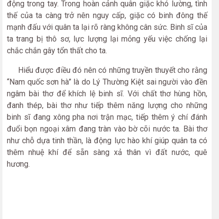
động trong tay. Trong hoàn cảnh quân giặc khó lường, tình
thế của ta càng trở nên nguy cấp, giặc có binh đông thế
mạnh đấu với quân ta lại rõ ràng không cân sức. Binh sĩ của
ta trang bị thô sơ, lực lượng lại mỏng yếu việc chống lại
chắc chắn gây tổn thất cho ta.
Hiểu được điều đó nên có những truyền thuyết cho rằng
“Nam quốc sơn hà” là do Lý Thường Kiệt sai người vào đền
ngâm bài thơ để khích lệ binh sĩ. Với chất thơ hùng hồn,
đanh thép, bài thơ như tiếp thêm năng lượng cho những
binh sĩ đang xông pha nơi trận mạc, tiếp thêm ý chí đánh
đuổi bọn ngoại xâm đang tràn vào bờ cõi nước ta. Bài thơ
như chỗ dựa tinh thần, là động lực hào khí giúp quân ta có
thêm nhuệ khí để sẵn sàng xả thân vì đất nước, quê
hương.