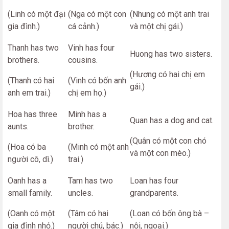
(Linh có một đại
(Nga có một con
(Nhung có một anh trai
gia đình.)
cá cảnh.)
và một chị gái.)
Thanh has two
Vinh has four
Huong has two sisters.
brothers.
cousins.
(Hương có hai chị em
(Thanh có hai
(Vinh có bốn anh
gái.)
anh em trai.)
chị em họ.)
Hoa has three
Minh has a
Quan has a dog and cat.
aunts.
brother.
(Quân có một con chó
(Hoa có ba
(Minh có một anh
và một con mèo.)
người cô, dì.)
trai.)
Oanh has a
Tam has two
Loan has four
small family.
uncles.
grandparents.
(Oanh có một
(Tâm có hai
(Loan có bốn ông bà –
gia đình nhỏ.)
người chú, bác.)
nội, ngoại.)