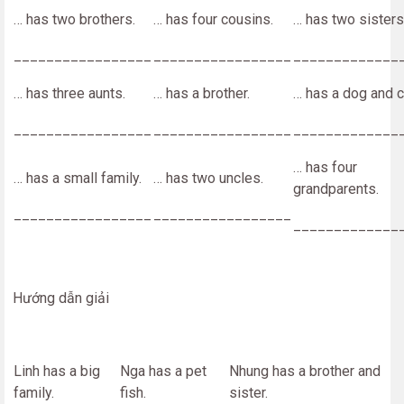
… has two brothers.
… has four cousins.
… has two sisters
_________________
_________________
_____________
… has three aunts.
… has a brother.
… has a dog and c
_________________
_________________
_____________
… has four
… has a small family.
… has two uncles.
grandparents.
_________________
_________________
_____________
Hướng dẫn giải
Linh has a big
Nga has a pet
Nhung has a brother and
family.
fish.
sister.