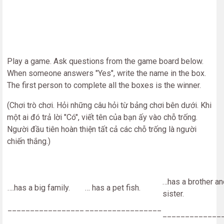
Play a game. Ask questions from the game board below.
When someone answers "Yes", write the name in the box.
The first person to complete all the boxes is the winner.
(Chơi trò chơi. Hỏi những câu hỏi từ bảng chơi bên dưới. Khi
một ai đó trả lời "Có", viết tên của bạn ấy vào chỗ trống.
Người đầu tiên hoàn thiện tất cả các chỗ trống là người
chiến thắng.)
…has a brother an
….has a big family.
… has a pet fish.
sister.
_________________
_________________
_____________