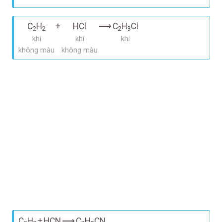
C
H
+
HCl
⟶
C
H
Cl
2
2
2
3
khí
khí
khí
không màu
không màu
C
H
+
HCN
⟶
C
H
CN