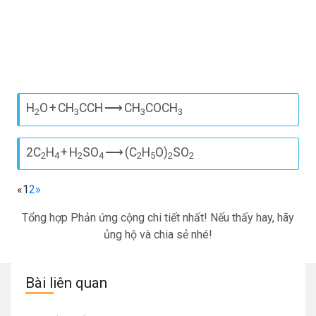
H
O
+
CH
CCH
⟶
CH
COCH
2
3
3
3
2C
H
+
H
SO
⟶
(C
H
O)
SO
2
4
2
4
2
5
2
2
«
1
2
»
Tổng hợp Phản ứng cộng chi tiết nhất! Nếu thấy hay, hãy
ủng hộ và chia sẻ nhé!
Bài liên quan