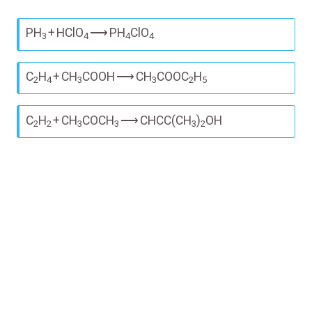
PH
+
HClO
⟶
PH
ClO
3
4
4
4
C
H
+
CH
COOH
⟶
CH
COOC
H
2
4
3
3
2
5
C
H
+
CH
COCH
⟶
CHCC(CH
)
OH
2
2
3
3
3
2