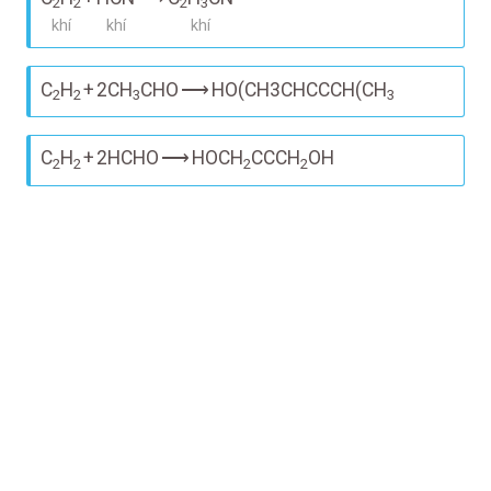
2
2
2
3
khí
khí
khí
C
H
+
2CH
CHO
⟶
HO(CH3CHCCCH(CH
2
2
3
3
C
H
+
2HCHO
⟶
HOCH
CCCH
OH
2
2
2
2