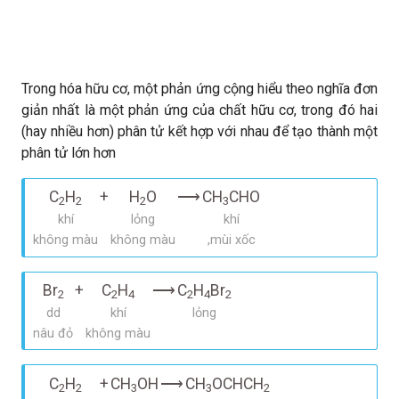
Trong hóa hữu cơ, một phản ứng cộng hiểu theo nghĩa đơn
giản nhất là một phản ứng của chất hữu cơ, trong đó hai
(hay nhiều hơn) phân tử kết hợp với nhau để tạo thành một
phân tử lớn hơn
C
H
+
H
O
⟶
CH
CHO
2
2
2
3
khí
lỏng
khí
không màu
không màu
,mùi xốc
Br
+
C
H
⟶
C
H
Br
2
2
4
2
4
2
dd
khí
lỏng
nâu đỏ
không màu
C
H
+
CH
OH
⟶
CH
OCHCH
2
2
3
3
2