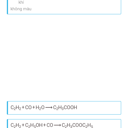
khí
không màu
C
H
+
CO
+
H
O
⟶
C
H
COOH
2
2
2
2
3
C
H
+
C
H
OH
+
CO
⟶
C
H
COOC
H
2
2
2
5
2
3
2
5