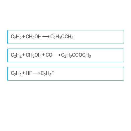
C
H
+
CH
OH
⟶
C
H
OCH
2
2
3
2
3
3
C
H
+
CH
OH
+
CO
⟶
C
H
COOCH
2
2
3
2
3
3
C
H
+
HF
⟶
C
H
F
2
2
2
3