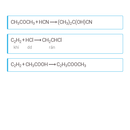
CH
COCH
+
HCN
⟶
(CH
)
C(OH)CN
3
3
3
2
C
H
+
HCl
⟶
CH
CHCl
2
2
2
khí
dd
rắn
C
H
+
CH
COOH
⟶
C
H
COOCH
2
2
3
2
3
3