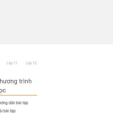
Lớp 11
Lớp 12
hương trình
ọc
ớng dẫn bài tập
ải bài tập