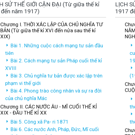
H SỬ THẾ GIỚI CẬN ĐẠI (Từ giữa thế kỉ
LỊCH SỬ
 đến năm 1917)
1917 đ
Chương I. THỜI XÁC LẬP CỦA CHỦ NGHĨA TƯ
Chư
BẢN (Từ giữa thế kỉ XVI đến nửa sau thế kỉ
NĂM
XIX)
NGHĨ
Bài 1. Những cuộc cách mạng tư sản đầu
tiên
cu
Bài 2. Cách mạng tư sản Pháp cuối thế kỉ
19
XVIII
Bài 3. Chủ nghĩa tư bản được xác lập trên
(1
phạm vi thế giới
Chươ
CUỘ
Bài 4. Phong trào công nhân và sự ra đời
của chủ nghĩa Mác
Chương II. CÁC NƯỚC ÂU - MĨ CUỐI THẾ KỈ
th
XIX - ĐẦU THẾ KỈ XX
Bài 5. Công xã Pa- ri 1871
th
Bài 6. Các nước Anh, Pháp, Đức, Mĩ cuối
Chươ