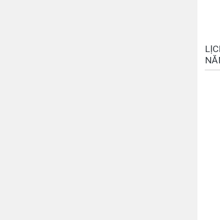
LỊ
NĂ