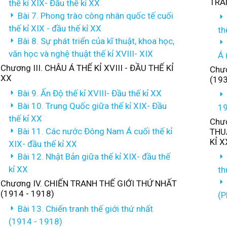
TRAN
thế kỉ XIX- Đầu thế kỉ XX
Bài 7. Phong trào công nhân quốc tế cuối
thế kỉ XIX - đầu thế kỉ XX
th
Bài 8. Sự phát triển của kĩ thuật, khoa học,
văn học và nghệ thuật thế kỉ XVIII- XIX
Á 
Chương III. CHÂU Á THẾ KỈ XVIII - ĐẦU THẾ KỈ
Chươ
XX
(193
Bài 9. Ấn Độ thế kỉ XVIII- Đầu thế kỉ XX
Bài 10. Trung Quốc giữa thế kỉ XIX- Đầu
19
thế kỉ XX
Chươ
Bài 11. Các nước Đông Nam Á cuối thế kỉ
THU
KỈ X
XIX- đầu thế kỉ XX
Bài 12. Nhật Bản giữa thế kỉ XIX- đầu thế
kỉ XX
th
Chương IV. CHIẾN TRANH THẾ GIỚI THỨ NHẤT
(1914 - 1918)
(P
Bài 13. Chiến tranh thế giới thứ nhất
(1914 - 1918)