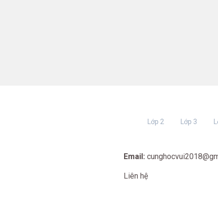
Lớp 2
Lớp 3
L
Email:
cunghocvui2018@gm
Liên hệ