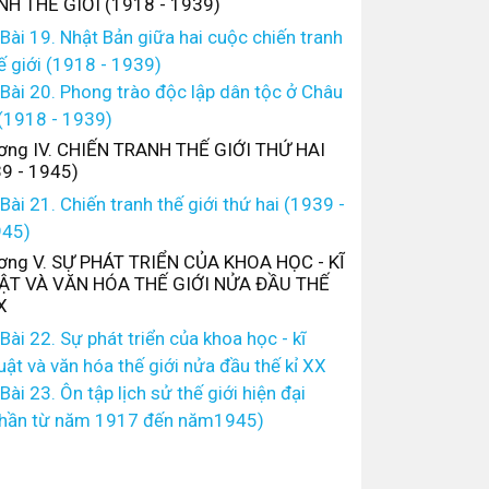
H THẾ GIỚI (1918 - 1939)
Bài 19. Nhật Bản giữa hai cuộc chiến tranh
ế giới (1918 - 1939)
Bài 20. Phong trào độc lập dân tộc ở Châu
(1918 - 1939)
ng IV. CHIẾN TRANH THẾ GIỚI THỨ HAI
9 - 1945)
Bài 21. Chiến tranh thế giới thứ hai (1939 -
45)
ng V. SỰ PHÁT TRIỂN CỦA KHOA HỌC - KĨ
ẬT VÀ VĂN HÓA THẾ GIỚI NỬA ĐẦU THẾ
X
Bài 22. Sự phát triển của khoa học - kĩ
uật và văn hóa thế giới nửa đầu thế kỉ XX
Bài 23. Ôn tập lịch sử thế giới hiện đại
hần từ năm 1917 đến năm1945)