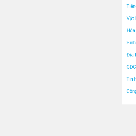
Tiến
Vật 
Hóa 
Sinh
Địa 
GDC
Tin 
Công