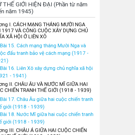
 THẾ GIỚI HIỆN ĐẠI (Phần từ năm
ến năm 1945)
ơng I. CÁCH MẠNG THÁNG MƯỜI NGA
 1917 VÀ CÔNG CUỘC XÂY DỰNG CHỦ
A XÃ HỘI Ở LIÊN XÔ
Bài 15. Cách mạng tháng Mười Nga và
ộc đấu tranh bảo vệ cách mạng (1917 -
21)
Bài 16. Liên Xô xây dựng chủ nghĩa xã hội
921 - 1941)
ng II. CHÂU ÂU VÀ NƯỚC MĨ GIỮA HAI
C CHIẾN TRANH THẾ GIỚI (1918 - 1939)
Bài 17. Châu Âu giữa hai cuộc chiến tranh
ế giới (1918 - 1939)
Bài 18. Nước Mĩ giữa hai cuộc chiến tranh
ế giới (1918 - 1939)
ng III. CHÂU Á GIỮA HAI CUỘC CHIẾN