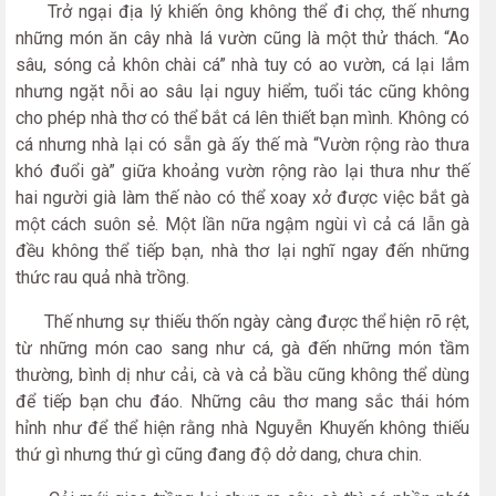
Trở ngại địa lý khiến ông không thể đi chợ, thế nhưng
những món ăn cây nhà lá vườn cũng là một thử thách. “Ao
sâu, sóng cả khôn chài cá” nhà tuy có ao vườn, cá lại lắm
nhưng ngặt nỗi ao sâu lại nguy hiểm, tuổi tác cũng không
cho phép nhà thơ có thể bắt cá lên thiết bạn mình. Không có
cá nhưng nhà lại có sẵn gà ấy thế mà “Vườn rộng rào thưa
khó đuổi gà” giữa khoảng vườn rộng rào lại thưa như thế
hai người già làm thế nào có thể xoay xở được việc bắt gà
một cách suôn sẻ. Một lần nữa ngậm ngùi vì cả cá lẫn gà
đều không thể tiếp bạn, nhà thơ lại nghĩ ngay đến những
thức rau quả nhà trồng.
Thế nhưng sự thiếu thốn ngày càng được thể hiện rõ rệt,
từ những món cao sang như cá, gà đến những món tầm
thường, bình dị như cải, cà và cả bầu cũng không thể dùng
để tiếp bạn chu đáo. Những câu thơ mang sắc thái hóm
hỉnh như để thể hiện rằng nhà Nguyễn Khuyến không thiếu
thứ gì nhưng thứ gì cũng đang độ dở dang, chưa chin.