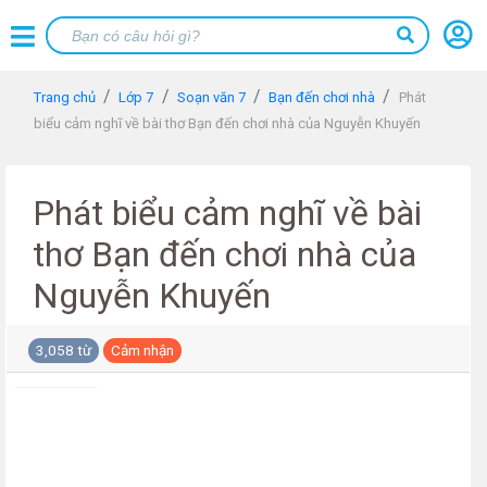
Trang chủ
Lớp 7
Soạn văn 7
Bạn đến chơi nhà
Phát
biểu cảm nghĩ về bài thơ Bạn đến chơi nhà của Nguyễn Khuyến
Phát biểu cảm nghĩ về bài
thơ Bạn đến chơi nhà của
Nguyễn Khuyến
3,058 từ
Cảm nhận