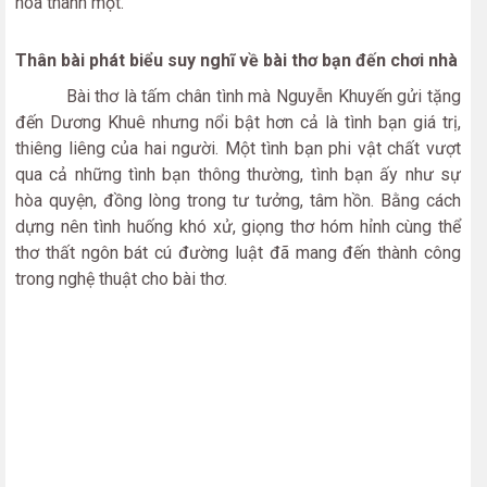
hóa thành một.
Thân bài phát biểu suy nghĩ về bài thơ bạn đến chơi nhà
Bài thơ là tấm chân tình mà Nguyễn Khuyến gửi tặng
đến Dương Khuê nhưng nổi bật hơn cả là tình bạn giá trị,
thiêng liêng của hai người. Một tình bạn phi vật chất vượt
qua cả những tình bạn thông thường, tình bạn ấy như sự
hòa quyện, đồng lòng trong tư tưởng, tâm hồn. Bằng cách
dựng nên tình huống khó xử, giọng thơ hóm hỉnh cùng thể
thơ thất ngôn bát cú đường luật đã mang đến thành công
trong nghệ thuật cho bài thơ.