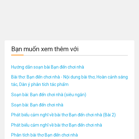
Bạn muốn xem thêm với
Hướng dẫn soạn bài Bạn đến chơi nhà
Bài thơ: Bạn đến chơi nhà - Nội dung bài thơ, Hoàn cảnh sáng
tác, Dàn ý phân tích tác phẩm
Soạn bài: Bạn đến chơi nhà (siêu ngắn)
Soạn bài: Bạn đến chơi nhà
Phát biểu cảm nghĩ về bài thơ Bạn đến chơi nhà (Bài 2)
Phát biểu cảm nghĩ về bài thơ Bạn đến chơi nhà
Phân tích bài thơ Bạn đến chơi nhà