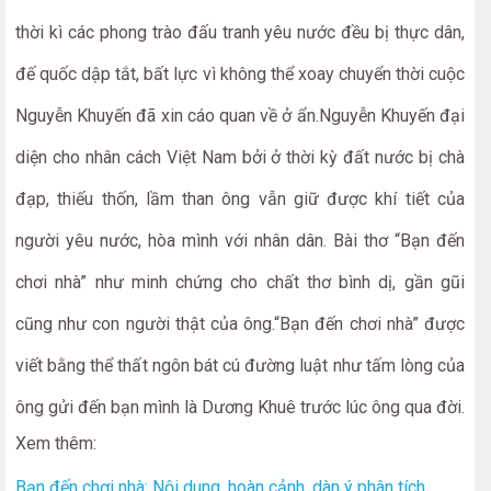
thời kì các phong trào đấu tranh yêu nước đều bị thực dân,
đế quốc dập tắt, bất lực vì không thể xoay chuyển thời cuộc
Nguyễn Khuyến đã xin cáo quan về ở ẩn.Nguyễn Khuyến đại
diện cho nhân cách Việt Nam bởi ở thời kỳ đất nước bị chà
đạp, thiếu thốn, lầm than ông vẫn giữ được khí tiết của
người yêu nước, hòa mình với nhân dân. Bài thơ “Bạn đến
chơi nhà” như minh chứng cho chất thơ bình dị, gần gũi
cũng như con người thật của ông.“Bạn đến chơi nhà” được
viết bằng thể thất ngôn bát cú đường luật như tấm lòng của
ông gửi đến bạn mình là Dương Khuê trước lúc ông qua đời.
Xem thêm:
Bạn đến chơi nhà: Nội dung, hoàn cảnh, dàn ý phân tích