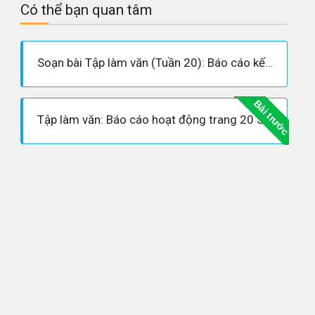
Có thể bạn quan tâm
Soạn bài Tập làm văn (Tuần 20): Báo cáo kết quả lao động - Soạn tiếng việt lớp 3
Bài trước
Tập làm văn: Báo cáo hoạt động trang 20 SGK Tiếng Việt 3 tập 2