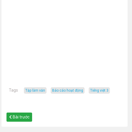
Tags
tập làm văn
báo cáo hoạt động
tiếng việt 3
Bài trước