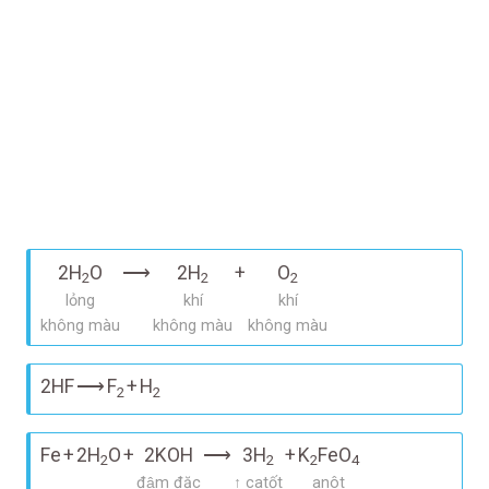
2H
O
⟶
2H
+
O
2
2
2
lỏng
khí
khí
không màu
không màu
không màu
2HF
⟶
F
+
H
2
2
Fe
+
2H
O
+
2KOH
⟶
3H
+
K
FeO
2
2
2
4
đậm đặc
↑ catốt
anôt