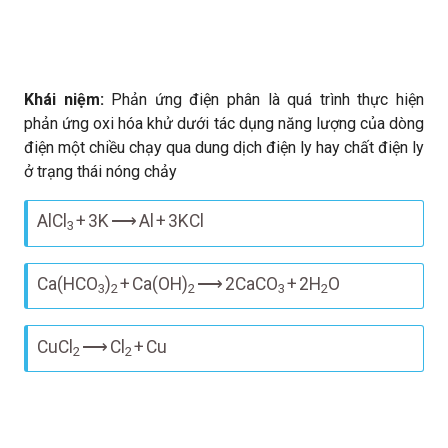
Khái niệm:
Phản ứng điện phân là quá trình thực hiện
phản ứng oxi hóa khử dưới tác dụng năng lượng của dòng
điện một chiều chạy qua dung dịch điện ly hay chất điện ly
ở trạng thái nóng chảy
AlCl
+
3K
⟶
Al
+
3KCl
3
Ca(HCO
)
+
Ca(OH)
⟶
2CaCO
+
2H
O
3
2
2
3
2
CuCl
⟶
Cl
+
Cu
2
2