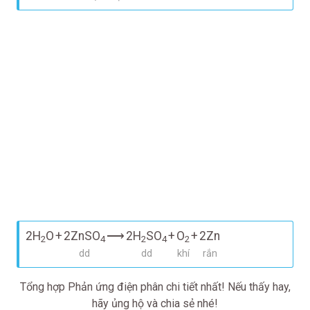
2H
O
+
2ZnSO
⟶
2H
SO
+
O
+
2Zn
2
4
2
4
2
dd
dd
khí
rắn
Tổng hợp Phản ứng điện phân chi tiết nhất! Nếu thấy hay,
hãy ủng hộ và chia sẻ nhé!