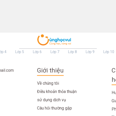
ớp 4
Lớp 5
Lớp 6
Lớp 7
Lớp 8
Lớp 9
Lớp 10
Giới thiệu
C
ail.com
h
Về chúng tôi
Điều khoản thỏa thuận
Hư
sử dụng dịch vụ
Gi
Câu hỏi thường gặp
Ph