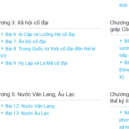
thời
ơng 3: Xã hội cổ đại
Chương 
giáp Cô
Bài 6: Ai Cập và Lưỡng Hà cổ đại
Bà
Bài 7: Ấn Độ cổ đại
vươn
Bài 8: Trung Quốc từ thời cổ đại đến thế kỉ
tiếp
VII
Bà
Bài 9: Hy Lạp và La Mã cổ đại
Đông
X)
ơng 5: Nước Văn Lang, Âu Lạc
Chương 
thế kỷ 
Bài 12: Nước Văn Lang
Bà
Bài 13: Nước Âu Lạc
phon
xã h