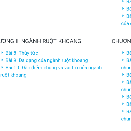
Bà
Bà
Bà
của 
ƯƠNG II: NGÀNH RUỘT KHOANG
CHƯƠNG
Bài 8. Thủy tức
Bà
Bài 9. Đa dạng của ngành ruột khoang
Bà
Bài 10. Đặc điểm chung và vai trò của ngành
chun
ruột khoang
Bà
Bà
chun
Bà
Bà
Bà
chun