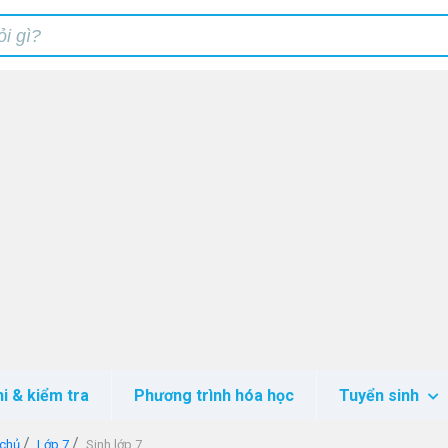
hi & kiểm tra
Phương trình hóa học
Tuyển sinh
 chủ
Lớp 7
Sinh lớp 7