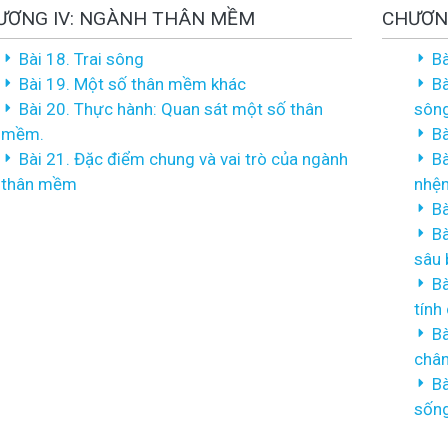
ƯƠNG IV: NGÀNH THÂN MỀM
CHƯƠN
Bài 18. Trai sông
Bà
Bài 19. Một số thân mềm khác
Bà
Bài 20. Thực hành: Quan sát một số thân
sôn
mềm.
Bà
Bài 21. Đặc điểm chung và vai trò của ngành
Bà
thân mềm
nhệ
Bà
Bà
sâu 
Bà
tính
Bà
chân
Bà
sốn