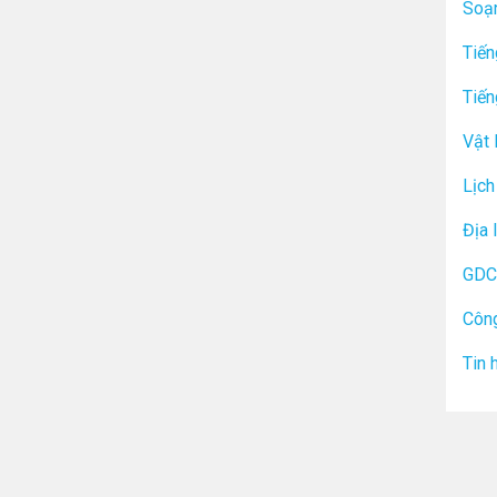
Soạ
Tiến
Tiến
Vật 
Lịch
Địa 
GDC
Công
Tin 