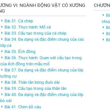
ƯƠNG VI: NGÀNH ĐỘNG VẬT CÓ XƯƠNG
CHƯƠNG
NG
Bà
Bài 31. Cá chép
chu
Bài 32. Thực hành: Mổ cá
Bà
Bài 33. Cấu tạo trong của cá chép
Bà
Bài 34. Đa dạng và đặc điểm chung của các
Bà
lớp cá
Bài 35. Ếch đồng
Bài 36. Thực hành: Quan sát cấu tạo trong
của ếch đồng trên mẫu mổ
Bài 37. Đa dạng và đặc điểm chung của lớp
lưỡng cư
Bài 38. Thằn lằn bóng đuôi dài
Bài 39. Cấu tạo trong của thằn lằn
Bài 40. Đa dạng và đặc điểm chung của lớp
bò sát
Bài 41. Chim bồ câu