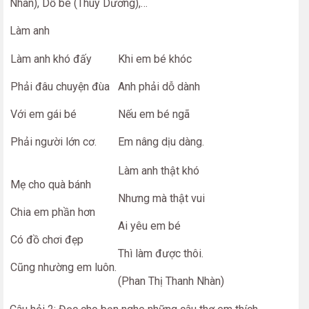
Nhàn), Dỗ bé (Thùy Dương),…
Làm anh
Làm anh khó đấy
Khi em bé khóc
Phải đâu chuyện đùa
Anh phải dỗ dành
Với em gái bé
Nếu em bé ngã
Phải người lớn cơ.
Em nâng dịu dàng.
Làm anh thật khó
Mẹ cho quà bánh
Nhưng mà thật vui
Chia em phần hơn
Ai yêu em bé
Có đồ chơi đẹp
Thì làm được thôi.
Cũng nhường em luôn.
(Phan Thị Thanh Nhàn)