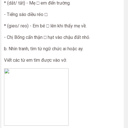
* (dắt/ tắt) - Mẹ □ em đến trường.
- Tiếng sáo diều réo □.
* (gieo/ reo) - Em bé □ lên khi thấy mẹ về.
- Chị Bống cẩn thận □ hạt vào chậu đất nhỏ.
b. Nhìn tranh, tìm từ ngữ chức ai hoặc ay.
Viết các từ em tìm được vào vở.