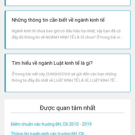
NGÀNH DU LỊCH mà bạn cần biết như: NGÀNH DU LỊCH LÀ GÌ,
NGÀNH DU LỊCH THI KHỐI NÀO,. NGÀNH DU LỊCH NÊN HỌC
TRƯỜNG NÀO Ở TPHCM,... Còn chần chờ gì mà không đi tìm hiểu
Những thông tin cần biết về ngành kinh tế
ngay nào! [tại sao
Ngành kinh tế chưa bao giờ có dấu hiệu hạ nhiệt, vậy bạn đã có
đầy đủ thông tin về NGÀNH KINH TẾ LÀ GÌ chưa? Ở trong bài viết
này CUNGHOCVUI sẽ gửi đến các bạn thông tin về NGÀNH KINH
TẾ GỒM NHỮNG NGÀNH NÀO, MÃ NGÀNH KINH TẾ, CÁC NGÀNH
KINH TẾ KHỐI D, HAY HỌC NGÀNH KINH TẾ RA LÀM GÌ,... [những
Tìm hiểu về ngành Luật kinh tế là gì?
thông
Ở trong bài viết này CUNGHOCVUI sẻ gửi đến các bạn những
thông tin đầy đủ nhất về LUẬT KINH TẾ LÀ GÌ, LUẬT KINH TẾ
TIẾNG ANH LÀ GÌ, HỌC LUẬT KINH TẾ RA LÀM GÌ, NGÀNH LUẬT
KINH TẾ THI KHỐI NÀO, HỌC LUẬT KINH TẾ CÓ DỄ XIN VIỆC
KHÔNG, HAY NGÀNH LUẬT KINH TẾ LẤY BAO NHIÊU ĐIỂM,... Hãy
cùng đi tìm hiểu n
Được quan tâm nhất
Điểm chuẩn các trường ĐH, CĐ 2010 - 2019
Thông tin tuyển sinh các trường ĐH, CĐ