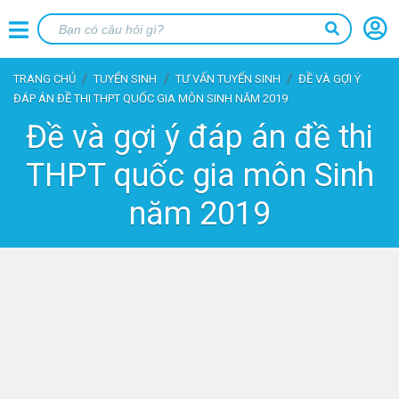
TRANG CHỦ
TUYỂN SINH
TƯ VẤN TUYỂN SINH
ĐỀ VÀ GỢI Ý
ĐÁP ÁN ĐỀ THI THPT QUỐC GIA MÔN SINH NĂM 2019
Đề và gợi ý đáp án đề thi
THPT quốc gia môn Sinh
năm 2019