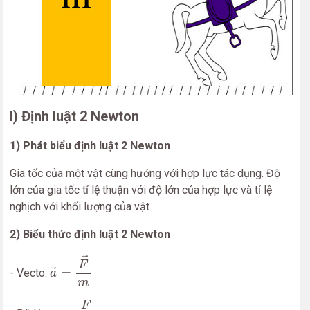
I) Định luật 2 Newton
1) Phát biểu định luật 2 Newton
Gia tốc của một vật cùng hướng với hợp lực tác dụng. Độ
lớn của gia tốc tỉ lệ thuận với độ lớn của hợp lực và tỉ lệ
nghịch với khối lượng của vật.
2) Biểu thức định luật 2 Newton
a
→
=
F
→
m
→
F
=
- Vecto:
→
a
m
a
=
F
m
F