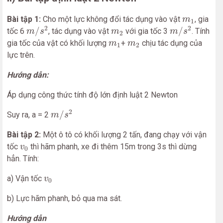
m
1
Bài tập 1:
Cho một lực không đổi tác dụng vào vật
, gia
m
1
m
/
s
2
m
/
s
2
m
2
2
2
/
/
tốc 6
, tác dụng vào vật
với gia tốc 3
. Tính
m
s
m
m
s
2
m
1
m
2
gia tốc của vật có khối lượng
+
chịu tác dụng của
m
m
1
2
lực trên.
Hướng dẫn:
Áp dụng công thức tính độ lớn định luật 2 Newton
m
/
s
2
2
/
Suy ra, a = 2
m
s
Bài tập 2:
Một ô tô có khối lượng 2 tấn, đang chạy với vận
v
0
tốc
thì hãm phanh, xe đi thêm 15m trong 3s thì dừng
v
0
hẳn. Tính:
v
0
a) Vận tốc
v
0
b) Lực hãm phanh, bỏ qua ma sát.
Hướng dẫn