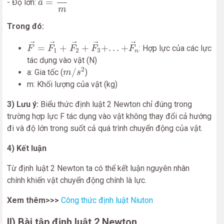
=
- Độ lớn:
a
m
Trong đó:
F
→
=
F
1
→
+
F
2
→
+
F
3
→
+
.
.
.
+
F
n
→
→
→
→
→
→
=
+
+
+
.
.
.
+
: Hợp lực của các lực
F
F
F
F
F
1
2
3
n
tác dụng vào vật (N)
m
/
s
2
2
/
a: Gia tốc (
)
m
s
m: Khối lượng của vật (kg)
3) Lưu ý:
Biểu thức định luật 2 Newton chỉ đúng trong
trường hợp lực F tác dụng vào vật không thay đổi cả hướng
đi và độ lớn trong suốt cả quá trình chuyển động của vật.
4) Kết luận
Từ định luật 2 Newton ta có thể kết luận nguyên nhân
chính khiến vật chuyển động chính là lực.
Xem thêm>>>
Công thức định luật Niuton
II) Bài tập định luật 2 Newton