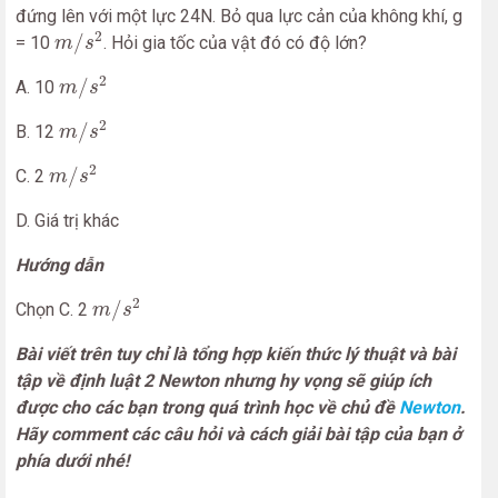
đứng lên với một lực 24N. Bỏ qua lực cản của không khí, g
m
/
s
2
2
/
= 10
. Hỏi gia tốc của vật đó có độ lớn?
m
s
m
/
s
2
2
/
A. 10
m
s
m
/
s
2
2
/
B. 12
m
s
m
/
s
2
2
/
C. 2
m
s
D. Giá trị khác
Hướng dẫn
m
/
s
2
2
/
Chọn C. 2
m
s
Bài viết trên tuy chỉ là tổng hợp kiến thức lý thuật và bài
tập về định luật 2 Newton nhưng hy vọng sẽ giúp ích
được cho các bạn trong quá trình học về chủ đề
Newton
.
Hãy comment các câu hỏi và cách giải bài tập của bạn ở
phía dưới nhé!