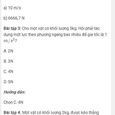
a) 10 m/s
b) 6666,7 N
Bài tập 3:
Cho một vật có khối lượng 5kg. Hỏi phải tác
dụng một lực theo phương ngang bao nhiêu để gia tốc là 1
m
/
s
2
2
/
?
m
s
A. 2N
B. 3N
C. 4N
D. 5N
Hướng dẫn:
Chọn C. 4N
Bài tập 4:
Một vật có khối lượng 2kg, được kéo thẳng