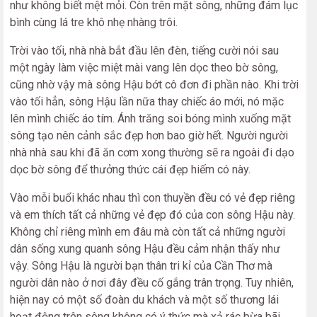
như không biết mệt mỏi. Còn trên mặt sông, những đám lục
bình cùng lá tre khô nhẹ nhàng trôi.
Trời vào tối, nhà nhà bắt đầu lên đèn, tiếng cười nói sau
một ngày làm việc miệt mài vang lên dọc theo bờ sông,
cũng nhờ vậy mà sông Hậu bớt cô đơn đi phần nào. Khi trời
vào tối hẳn, sông Hậu lần nữa thay chiếc áo mới, nó mặc
lên mình chiếc áo tím. Ánh trăng soi bóng mình xuống mặt
sông tạo nên cảnh sắc đẹp hơn bao giờ hết. Người người
nhà nhà sau khi đã ăn cơm xong thường sẽ ra ngoài đi dạo
dọc bờ sông để thưởng thức cái đẹp hiếm có này.
Vào mỗi buổi khác nhau thì con thuyền đều có vẻ đẹp riêng
và em thích tất cả những vẻ đẹp đó của con sông Hậu này.
Không chỉ riêng mình em đâu mà còn tất cả những người
dân sống xung quanh sông Hậu đều cảm nhận thấy như
vậy. Sông Hậu là người bạn thân tri kỉ của Cần Thơ mà
người dân nào ở nơi đây đều cố gắng trân trọng. Tuy nhiên,
hiện nay có một số đoàn du khách và một số thương lái
hoạt động trên sông không có ý thức mà xả rác bừa bãi