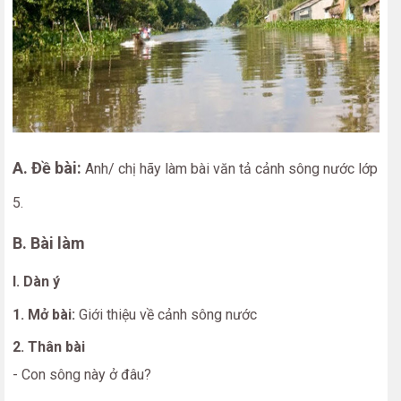
A. Đề bài:
Anh/ chị hãy làm bài văn tả cảnh sông nước lớp
5.
B. Bài làm
I. Dàn ý
1. Mở bài:
Giới thiệu về cảnh sông nước
2. Thân bài
- Con sông này ở đâu?