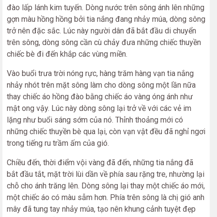
đào lấp lánh kim tuyến. Dòng nước trên sông ánh lên những
gợn màu hồng hồng bởi tia nắng đang nhảy múa, dòng sông
trở nên đặc sắc. Lúc này người dân đã bắt đầu di chuyển
trên sông, dòng sông cần cù chảy đưa những chiếc thuyền
chiếc bè đi đến khắp các vùng miền.
Vào buổi trưa trời nóng rực, hàng trăm hàng vạn tia nắng
nhảy nhót trên mặt sông làm cho dòng sông một lần nữa
thay chiếc áo hồng đào bằng chiếc áo vàng óng ánh như
mật ong vậy. Lúc này dòng sông lại trở về với các vẻ im
lặng như buổi sáng sớm của nó. Thỉnh thoảng mới có
những chiếc thuyền bè qua lại, còn vạn vật đều đã nghỉ ngơi
trong tiếng ru trầm ấm của gió.
Chiều đến, thời điểm vội vàng đã đến, những tia nắng đã
bắt đầu tắt, mặt trời lùi dần về phía sau rặng tre, nhường lại
chỗ cho ánh trăng lên. Dòng sông lại thay một chiếc áo mới,
một chiếc áo có màu sẫm hơn. Phía trên sông là chị gió anh
mây đã tung tay nhảy múa, tạo nên khung cảnh tuyệt đẹp