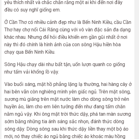
yêu thích nhất và chắc chắn rằng một ai khi đến nơi đây
đều có suy nghĩ giống em.
Ở Cần Thơ có nhiều cảnh đẹp như là Bến Ninh Kiều, cầu Cần
Thơ hay chợ nổi Cái Răng cùng với vô vàn đặc sản đa dạng
khác nhau. Nhưng để hỏi điều khiến em gần gũi nhất ở nơi
này thì đó chính là hình ảnh của con sông Hậu hiền hòa
chạy qua Bến Ninh Kiều.
Sông Hậu chạy dài như bất tận, uốn lượn quanh co giống
như tấm vải khổng lồ vậy.
Vào buổi sáng, mặt hồ phẳng lặng lạ thường, hai hàng cây ở
hai bên vẫn còn nghiêng mình yên giấc ngủ. Trên mặt sông,
sương mù giăng trên mặt nước làm cho dòng sông trở nên
huyền ảo, làm cho em liên tưởng đến như đang tấm chăn
nằm ngủ vậy. Khi ông mặt trời thức dậy, phá tan màn sương
sớm bằng những tia ánh sáng sắc nhọn, đánh thức dòng
sông dậy. Dòng sông sau khi thức dậy liền thay một bộ áo
mới, nó thay chiếc áo ngủ bằng chiếc áo khoác màu hồng