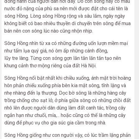
đồng hành của người dân nơi đây. Do con sông này có màu
nước đỏ nặng của phù sa nên mới được đặt cho cái tên là
sông Hồng. Lòng sông Hồng rộng và sâu lắm, ngày ngày
không biết có bao nhiêu thuyền di chuyển trên sông để mua
bán nên con sông lúc nào cũng nhộn nhịp.
Sông Hồng nhìn từ xa có những đường uốn lượn mềm mại
như tấm lụa quý giá, nó ôm ấp những cánh đồng,
lũy tre làng. Từng con sóng gợn lăn tăn lăn tăn tạo nên
khung cảnh thơ mộng riêng của đất Hà Nội.
Sông Hồng nổi bật nhất khi chiều xuống, ánh mặt trời hoàng
hôn phản chiếu xuống phía bên kia mặt sông, tĩnh lặng và
nhẹ nhàng đến lạ thượng. Dọc bờ sông là những hàng cây
trồng chống cho sạt lở, ở phía giữa sông có những chồi đất
nhô lên được người dân dùng làm đất canh tác, trồng cây
ngắn hạn như chuối, mía,... hoặc cũng có thể là những cây
dùng để phục vụ cho gia súc gia cầm trong nhà.
Sông Hồng giống như con người vậy, có lúc trầm lặng phản