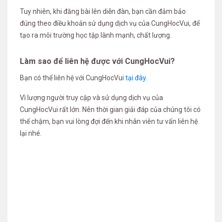
Tuy nhiên, khi đăng bài lên diễn đàn, bạn cần đảm bảo
đúng theo điều khoản sử dụng dịch vụ của CungHocVui, để
tạo ra môi trường học tập lành mạnh, chất lượng.
Làm sao để liên hệ được với CungHocVui?
Bạn có thể liên hệ với CungHocVui
tại đây.
Vì lượng người truy cập và sử dụng dịch vụ của
CungHocVui rất lớn. Nên thời gian giải đáp của chúng tôi có
thể chậm, bạn vui lòng đợi đến khi nhân viên tư vấn liên hệ
lại nhé.