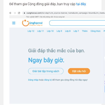
Để tham gia Cộng đồng giải đáp, bạn truy cập
tại đây.