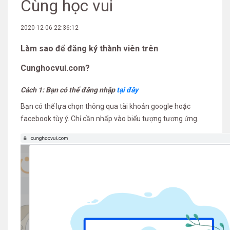
Cùng học vui
2020-12-06 22:36:12
Làm sao để đăng ký thành viên trên
Cunghocvui.com?
Cách 1: Bạn có thể đăng nhập
tại đây
Bạn có thể lựa chọn thông qua tài khoản google hoặc
facebook tùy ý. Chỉ cần nhấp vào biểu tượng tương ứng.