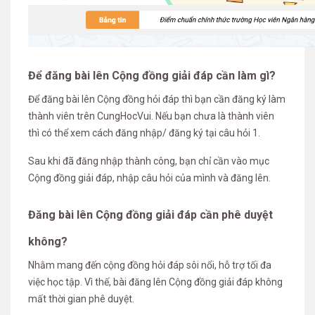
Để đăng bài lên Cộng đồng giải đáp cần làm gì?
Để đăng bài lên Cộng đồng hỏi đáp thì bạn cần đăng ký làm
thành viên trên CungHocVui. Nếu bạn chưa là thành viên
thì có thể xem cách đăng nhập/ đăng ký tại câu hỏi 1.
Sau khi đã đăng nhập thành công, bạn chỉ cần vào mục
Cộng đồng giải đáp, nhập câu hỏi của mình và đăng lên.
Đăng bài lên Cộng đồng giải đáp cần phê duyệt
không?
Nhằm mang đến cộng đồng hỏi đáp sôi nổi, hỗ trợ tối đa
việc học tập. Vì thế, bài đăng lên Cộng đồng giải đáp không
mất thời gian phê duyệt.