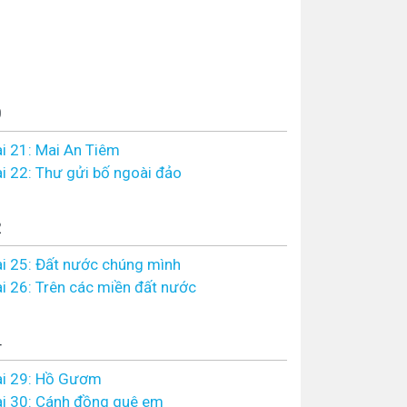
0
i 21: Mai An Tiêm
i 22: Thư gửi bố ngoài đảo
2
i 25: Đất nước chúng mình
i 26: Trên các miền đất nước
4
ài 29: Hồ Gươm
i 30: Cánh đồng quê em