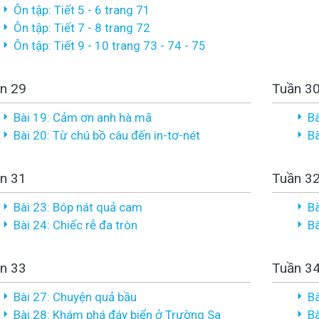
Ôn tập: Tiết 5 - 6 trang 71
Ôn tập: Tiết 7 - 8 trang 72
Ôn tập: Tiết 9 - 10 trang 73 - 74 - 75
n 29
Tuần 3
Bài 19: Cảm ơn anh hà mã
Bà
Bài 20: Từ chú bồ câu đến in-tơ-nét
Bà
n 31
Tuần 3
Bài 23: Bóp nát quả cam
Bà
Bài 24: Chiếc rễ đa tròn
Bà
n 33
Tuần 3
Bài 27: Chuyện quả bầu
B
Bài 28: Khám phá đáy biển ở Trường Sa
Bà