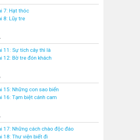
i 7: Hạt thóc
i 8: Lũy tre
4
i 11: Sự tích cây thì là
i 12: Bờ tre đón khách
6
i 15: Những con sao biển
i 16: Tạm biệt cánh cam
8
i 17: Những cách chào độc đáo
i 18: Thư viện biết đi