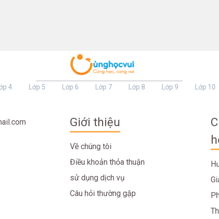
ớp 4
Lớp 5
Lớp 6
Lớp 7
Lớp 8
Lớp 9
Lớp 10
Giới thiệu
C
ail.com
h
Về chúng tôi
Điều khoản thỏa thuận
Hư
sử dụng dịch vụ
Gi
Câu hỏi thường gặp
Ph
Th