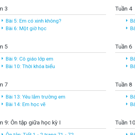
n 3
Tuần 4
Bài 5: Em có xinh không?
Bà
Bài 6: Một giờ học
Bà
n 5
Tuần 6
Bài 9: Cô giáo lớp em
Bà
Bài 10: Thời khóa biểu
Bà
n 7
Tuần 8
Bài 13: Yêu lắm trường em
Bà
Bài 14: Em học vẽ
Bà
n 9: Ôn tập giữa học kỳ I
Tuần 1
Ôn tập: Tiết 1 - 2 trang 71 - 72
Bà