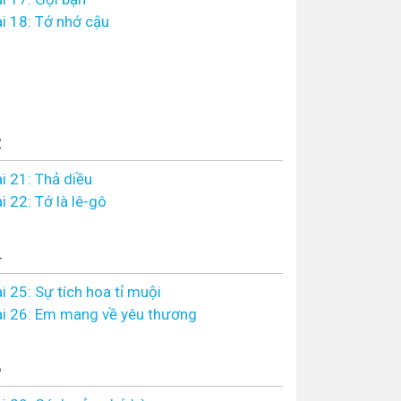
i 18: Tớ nhớ cậu
2
i 21: Thả diều
i 22: Tớ là lê-gô
4
i 25: Sự tích hoa tỉ muội
i 26: Em mang về yêu thương
6