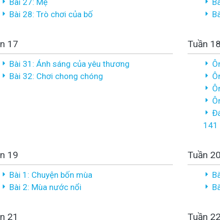
Bài 27: Mẹ
Bà
Bài 28: Trò chơi của bố
Bà
n 17
Tuần 18
Bài 31: Ánh sáng của yêu thương
Ôn
Bài 32: Chơi chong chóng
Ôn
Ôn
Ôn
Đá
141 
n 19
Tuần 2
Bài 1: Chuyện bốn mùa
Bà
Bài 2: Mùa nước nổi
Bà
n 21
Tuần 2