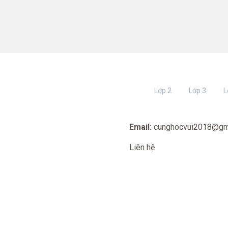
Lớp 2
Lớp 3
L
Email:
cunghocvui2018@gm
Liên hệ