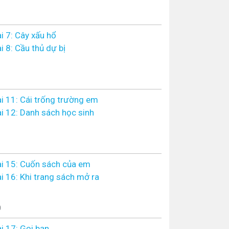
i 7: Cây xấu hổ
i 8: Cầu thủ dự bị
i 11: Cái trống trường em
i 12: Danh sách học sinh
i 15: Cuốn sách của em
i 16: Khi trang sách mở ra
0
i 17: Gọi bạn