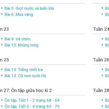
Bài 5: Giọt nước và biển lớn
Bà
Bài 6: Mùa vàng
Bà
n 23
Tuần 2
Bài 9: Vè chim
Bà
Bài 10: Khủng long
Bà
n 25
Tuần 2
Bài 13: Tiếng chổi tre
Bà
Bài 14: Cỏ non cười rồi
Bà
n 27: Ôn tập giữa học kì 2
Tuần 2
Ôn tập: Tiết 1 - 2 trang 68 - 69
Bà
Ôn tập: Tiết 3 - 4 trang 69 - 70
Bà