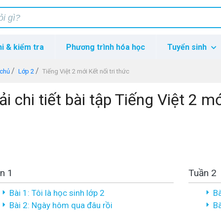
hi & kiểm tra
Phương trình hóa học
Tuyển sinh
 chủ
Lớp 2
Tiếng Việt 2 mới Kết nối tri thức
ải chi tiết bài tập Tiếng Việt 2 mớ
n 1
Tuần 2
Bài 1: Tôi là học sinh lớp 2
Bà
Bài 2: Ngày hôm qua đâu rồi
Bà