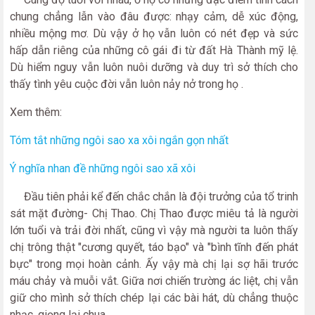
chung chẳng lẫn vào đâu được: nhạy cảm, dễ xúc động,
nhiều mộng mơ. Dù vậy ở họ vẫn luôn có nét đẹp và sức
hấp dẫn riêng của những cô gái đi từ đất Hà Thành mỹ lệ.
Dù hiểm nguy vẫn luôn nuôi dưỡng và duy trì sở thích cho
thấy tình yêu cuộc đời vẫn luôn nảy nở trong họ .
Xem thêm:
Tóm tắt những ngôi sao xa xôi ngắn gọn nhất
Ý nghĩa nhan đề những ngôi sao xã xôi
Đầu tiên phải kể đến chắc chắn là đội trưởng của tổ trinh
sát mặt đường- Chị Thao. Chị Thao được miêu tả là người
lớn tuổi và trải đời nhất, cũng vì vậy mà người ta luôn thấy
chị trông thật "cương quyết, táo bạo" và "bình tĩnh đến phát
bực" trong mọi hoàn cảnh. Ấy vậy mà chị lại sợ hãi trước
máu chảy và muỗi vắt. Giữa nơi chiến trường ác liệt, chị vẫn
giữ cho mình sở thích chép lại các bài hát, dù chẳng thuộc
nhạc, giọng lại chua.