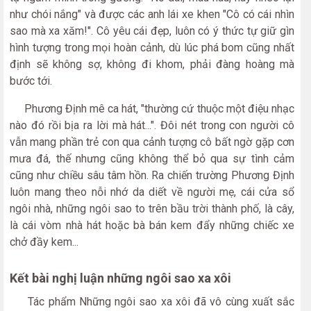
như chói nắng" và được các anh lái xe khen "Cô có cái nhìn
sao mà xa xăm!". Cô yêu cái đẹp, luôn có ý thức tự giữ gìn
hình tượng trong mọi hoàn cảnh, dù lúc phá bom cũng nhất
định sẽ không sợ, không đi khom, phải đàng hoàng mà
bước tới.
Phương Định mê ca hát, "thường cứ thuộc một điệu nhạc
nào đó rồi bịa ra lời mà hát...". Đôi nét trong con người cô
vẫn mang phần trẻ con qua cảnh tượng cô bất ngờ gặp cơn
mưa đá, thế nhưng cũng không thể bỏ qua sự tình cảm
cũng như chiều sâu tâm hồn. Ra chiến trường Phương Định
luôn mang theo nỗi nhớ da diết về người mẹ, cái cửa sổ
ngôi nhà, những ngôi sao to trên bầu trời thành phố, là cây,
là cái vòm nhà hát hoặc bà bán kem đẩy những chiếc xe
chở đầy kem...
Kết bài nghị luận những ngôi sao xa xôi
Tác phẩm Những ngôi sao xa xôi đã vô cùng xuất sắc