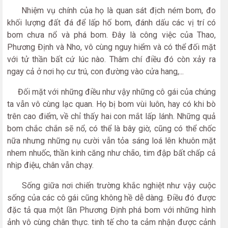
Nhiệm vụ chính của họ là quan sát địch ném bom, đo
khối lượng đất đá để lấp hố bom, đánh dấu các vị trí có
bom chưa nổ và phá bom. Đây là công việc của Thao,
Phương Định và Nho, vô cùng nguy hiểm và có thể đối mặt
với tử thần bất cứ lúc nào. Thâm chí điều đó còn xảy ra
ngay cả ở nơi họ cư trú, con đường vào cửa hang,...
Đối mặt với những điều như vậy những cô gái của chúng
ta vẫn vô cùng lạc quan. Họ bị bom vùi luôn, hay có khi bò
trên cao điểm, về chỉ thấy hai con mắt lấp lánh. Những quả
bom chắc chắn sẽ nổ, có thể là bây giờ, cũng có thể chốc
nữa nhưng những nụ cười vẫn tỏa sáng loá lên khuôn mặt
nhem nhuốc, thần kinh căng như chão, tim đập bất chấp cả
nhịp điệu, chân vẫn chạy.
Sống giữa nơi chiến trường khắc nghiệt như vậy cuộc
sống của các cô gái cũng không hề dễ dàng. Điều đó được
đặc tả qua một lần Phương Định phá bom với những hình
ảnh vô cùng chân thực. tinh tế cho ta cảm nhận được cảnh