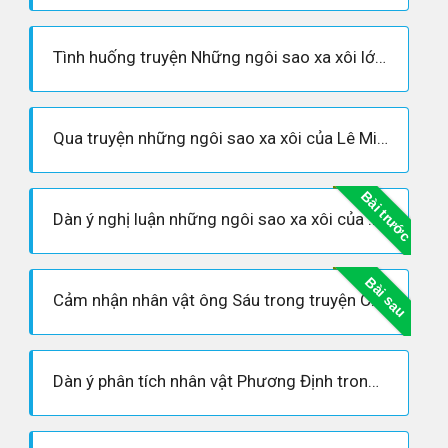
Tình huống truyện Những ngôi sao xa xôi lớp 9
Qua truyện những ngôi sao xa xôi của Lê Minh Khuê em có suy nghĩ gì về thế hệ trẻ Việt Nam?
Bài trước
Dàn ý nghị luận những ngôi sao xa xôi của Nguyễn Minh Khuê chi tiết
Bài sau
Cảm nhận nhân vật ông Sáu trong truyện Chiếc lược ngà- văn mẫu hay
Dàn ý phân tích nhân vật Phương Định trong truyện ngắn những ngôi sao xa xôi