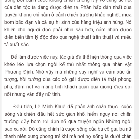
của dân tộc ta đang được diễn ra. Phần hấp dẫn nhất của
truyện không chỉ nằm ở cảnh chiến trường khắc nghiệt, mưa
bom bão đạn và cả sự hi sinh của hàng triệu anh hùng. Nó
khiến cho người đọc phải nhìn sâu hơn, cảm nhận được
diễn biến tâm lý độc đáo qua nghệ thuật trần thuật và miêu
tả xuất sắc.
Để làm được việc này, tác giả đã thể hiện thông qua việc
khéo léo lựa chọn ngôi kể thứ nhất thông qua nhân vật
Phương Định. Nhờ vậy mà những suy nghĩ và cảm xúc ấn
tượng, hồi tưởng của các cô gái được diễn tả thật phong
phú, đậm nét và mang tính khách quan qua giọng điệu sôi
nổi nhưng vẫn đầy nữ tính.
Đầu tiên, Lê Minh Khuê đã phản ánh chân thực cuộc
sống và chiến đấu hết sức gian khổ, hiểm nguy nơi chiến
trường đầy bom rơi đạn nổ qua truyện ngắn Những ngôi
sao xa xôi. Đó cũng chính là cuộc sống của ba cô gái, ba nữ
thanh niên xung phong trẻ khi mà nơi họ sống là dưới chân