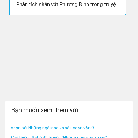
Phân tích nhân vật Phương Định trong truyện ngắn những ngôi sao xa xôi- Ngữ văn 9
Bạn muốn xem thêm với
soạn bài Những ngôi sao xa xôi- soạn văn 9
Giới thiệu về chủ đề truyện "Những ngôi sao xa xôi"