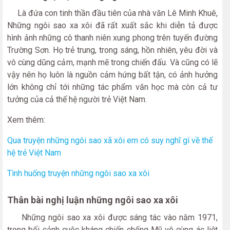
Là đứa con tinh thần đầu tiên của nhà văn Lê Minh Khuê,
Những ngôi sao xa xôi đã rất xuất sắc khi diễn tả được
hình ảnh những cô thanh niên xung phong trên tuyến đường
Trường Sơn. Họ trẻ trung, trong sáng, hồn nhiên, yêu đời và
vô cùng dũng cảm, mạnh mẽ trong chiến đấu. Và cũng có lẽ
vậy nên họ luôn là nguồn cảm hứng bất tận, có ảnh hưởng
lớn không chỉ tới những tác phẩm văn học mà còn cả tư
tưởng của cả thế hệ người trẻ Việt Nam.
Xem thêm:
Qua truyện những ngôi sao xã xôi em có suy nghĩ gì về thế
hệ trẻ Việt Nam
Tình huống truyện những ngôi sao xa xôi
Thân bài nghị luận những ngôi sao xa xôi
Những ngôi sao xa xôi được sáng tác vào năm 1971,
trong bối cảnh cuộc kháng chiến chống Mỹ vô cùng ác liệt