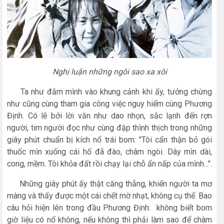
Nghị luận những ngôi sao xa xôi
Ta như đắm mình vào khung cảnh khi ấy, tưởng chừng
như cũng cùng tham gia công việc nguy hiểm cùng Phương
Định. Có lẽ bởi lời văn như dao nhọn, sắc lạnh đến rợn
người, tim người đọc như cùng đập thình thịch trong những
giây phút chuẩn bị kích nổ trái bom: "Tôi cẩn thận bỏ gói
thuốc mìn xuống cái hố đã đào, châm ngòi. Dây mìn dài,
cong, mềm. Tôi khỏa đất rồi chạy lại chỗ ẩn nấp của mình...".
Những giây phút ấy thật căng thẳng, khiến người ta mơ
màng và thấy được một cái chết mờ nhạt, không cụ thể. Bao
câu hỏi hiện lên trong đầu Phương Định: không biết bom
giờ liệu có nổ không, nếu không thì phải làm sao để châm