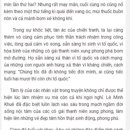
mìn lần thứ hai? Nhưng rất may mắn, cuối cùng nó cũng nổ
kèm theo một thứ tiếng kì quái đến vang óc, mùi thuốc buồn
nôn và cả mảnh bom xé không khí.
Trong sự khốc liệt, tàn ác của chiến tranh, ta lại càng
thêm vô cùng cảm phục tinh thần trách nhiệm trong công
việc, lòng quả cảm vô song, sẵn sàng hi sinh vì tổ quốc, vì
hòa bình của những cô gái thanh niên xung phong phá bom
mở đường. Họ sẵn sàng xả thân vì tổ quốc và cách mạng:
ủa những con người anh hùng xả thân vì kháng chiến, cách
mạng: "Chúng tôi đã đi không tiếc đời mình, ai cũng tiếc
tuổi hai mươi thì còn chi tổ quốc."
Tâm lý của các nhân vật trong truyện không chỉ được thể
hiện lúc làm nhiệm vụ mà còn cả khi ngơi nghỉ. Lê Minh
Khuê đã đặc biệt luồn lách vào sâu trong mạch ngầm đời
sống nội tâm của các cô gái thanh niên xung phong, làm
hiện lên những vẻ đẹp tâm hồn thật sinh động, phong phú.
Cùng độ tuổi với nhau, ở họ có những đặc điểm tính cách