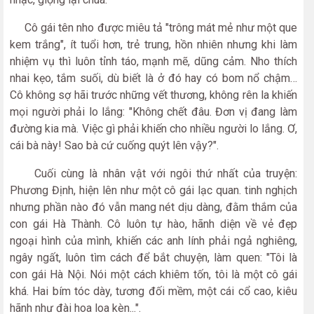
Cô gái tên nho được miêu tả "trông mát mẻ như một que
kem trắng", ít tuổi hơn, trẻ trung, hồn nhiên nhưng khi làm
nhiệm vụ thì luôn tỉnh táo, mạnh mẽ, dũng cảm. Nho thích
nhai kẹo, tắm suối, dù biết là ở đó hay có bom nổ chậm…
Cô không sợ hãi trước những vết thương, không rên la khiến
mọi người phải lo lắng: "Không chết đâu. Đơn vị đang làm
đường kia mà. Việc gì phải khiến cho nhiều người lo lắng. Ơ,
cái bà này! Sao bà cứ cuống quýt lên vậy?".
Cuối cùng là nhân vật với ngôi thứ nhất của truyện:
Phương Định, hiện lên như một cô gái lạc quan. tinh nghịch
nhưng phần nào đó vẫn mang nét dịu dàng, đằm thắm của
con gái Hà Thành. Cô luôn tự hào, hãnh diện về vẻ đẹp
ngoại hình của mình, khiến các anh lính phải ngả nghiêng,
ngây ngất, luôn tìm cách để bắt chuyện, làm quen: "Tôi là
con gái Hà Nội. Nói một cách khiêm tốn, tôi là một cô gái
khá. Hai bím tóc dày, tương đối mềm, một cái cổ cao, kiêu
hãnh như đài hoa loa kèn...".