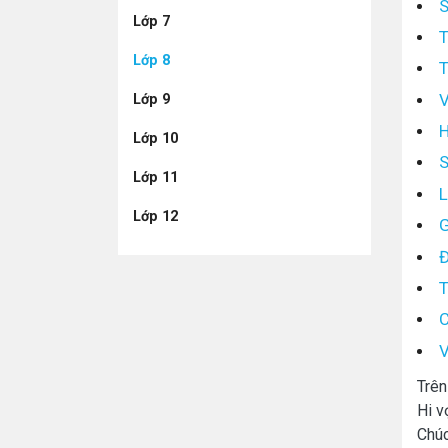
S
Lớp 7
T
Lớp 8
T
V
Lớp 9
H
Lớp 10
S
Lớp 11
L
Lớp 12
G
Đ
T
C
V
Trên
Hi v
Chúc