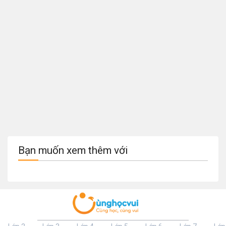
Bạn muốn xem thêm với