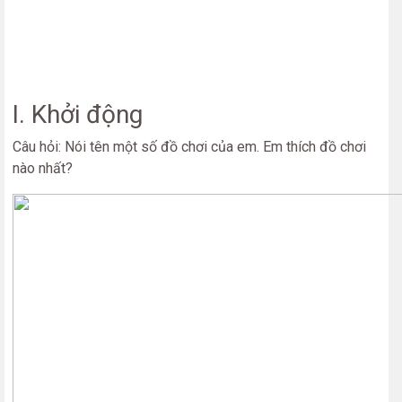
I. Khởi động
Câu hỏi: Nói tên một số đồ chơi của em. Em thích đồ chơi
nào nhất?