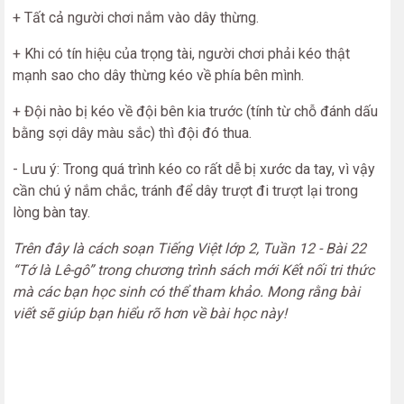
+ Tất cả người chơi nắm vào dây thừng.
+ Khi có tín hiệu của trọng tài, người chơi phải kéo thật
mạnh sao cho dây thừng kéo về phía bên mình.
+ Đội nào bị kéo về đội bên kia trước (tính từ chỗ đánh dấu
bằng sợi dây màu sắc) thì đội đó thua.
- Lưu ý: Trong quá trình kéo co rất dễ bị xước da tay, vì vậy
cần chú ý nắm chắc, tránh để dây trượt đi trượt lại trong
lòng bàn tay.
Trên đây là cách soạn Tiếng Việt lớp 2, Tuần 12 - Bài 22
“Tớ là Lê-gô” trong chương trình sách mới Kết nối tri thức
mà các bạn học sinh có thể tham khảo. Mong rằng bài
viết sẽ giúp bạn hiểu rõ hơn về bài học này!