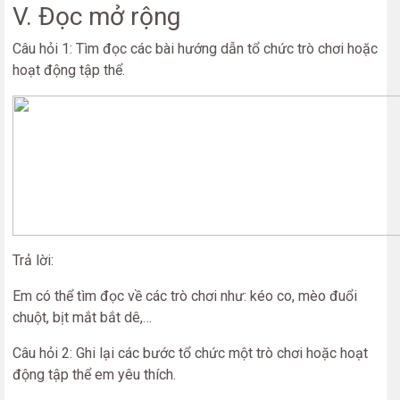
V. Đọc mở rộng
Câu hỏi 1: Tìm đọc các bài hướng dẫn tổ chức trò chơi hoặc
hoạt động tập thể.
Trả lời:
Em có thể tìm đọc về các trò chơi như: kéo co, mèo đuổi
chuột, bịt mắt bắt dê,…
Câu hỏi 2: Ghi lại các bước tổ chức một trò chơi hoặc hoạt
động tập thể em yêu thích.