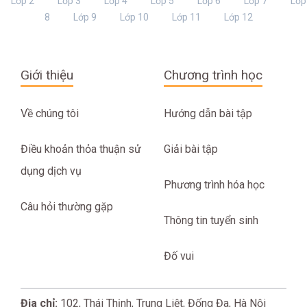
Lớp 2
Lớp 3
Lớp 4
Lớp 5
Lớp 6
Lớp 7
Lớp
8
Lớp 9
Lớp 10
Lớp 11
Lớp 12
Giới thiệu
Chương trình học
Về chúng tôi
Hướng dẫn bài tập
Điều khoản thỏa thuận sử
Giải bài tập
dụng dịch vụ
Phương trình hóa học
Câu hỏi thường gặp
Thông tin tuyển sinh
Đố vui
Địa chỉ:
102, Thái Thịnh, Trung Liệt, Đống Đa, Hà Nội