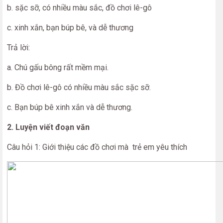
b. sặc sỡ, có nhiều màu sắc, đồ chơi lê-gô
c. xinh xắn, bạn búp bê, và dễ thương
Trả lời:
a. Chú gấu bông rất mềm mại.
b. Đồ chơi lê-gô có nhiều màu sắc sặc sỡ.
c. Bạn búp bê xinh xắn và dễ thương.
2. Luyện viết đoạn văn
Câu hỏi 1: Giới thiệu các đồ chơi mà trẻ em yêu thích