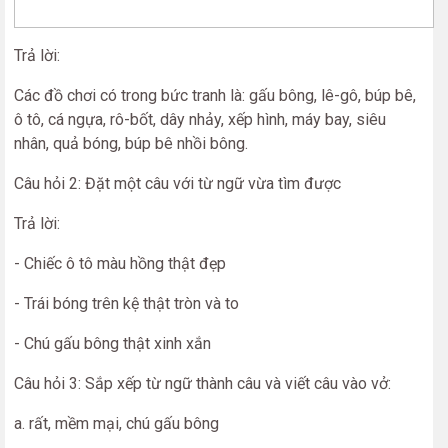
Trả lời:
Các đồ chơi có trong bức tranh là: gấu bông, lê-gô, búp bê,
ô tô, cá ngựa, rô-bốt, dây nhảy, xếp hình, máy bay, siêu
nhân, quả bóng, búp bê nhồi bông.
Câu hỏi 2: Đặt một câu với từ ngữ vừa tìm được
Trả lời:
- Chiếc ô tô màu hồng thật đẹp
- Trái bóng trên kệ thật tròn và to
- Chú gấu bông thật xinh xắn
Câu hỏi 3: Sắp xếp từ ngữ thành câu và viết câu vào vở:
a. rất, mềm mại, chú gấu bông