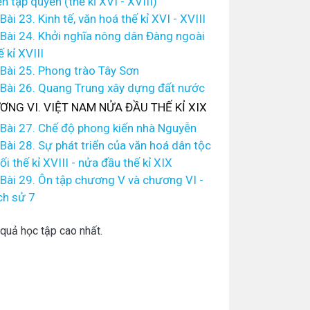
ến tập quyền (thế kỉ XVI - XVIII)
Bài 23. Kinh tế, văn hoá thế kỉ XVI - XVIII
Bài 24. Khởi nghĩa nông dân Đàng ngoài
ế kỉ XVIII
Bài 25. Phong trào Tây Sơn
Bài 26. Quang Trung xây dựng đất nước
ƠNG VI. VIỆT NAM NỬA ĐẦU THẾ KỈ XIX
Bài 27. Chế độ phong kiến nhà Nguyễn
Bài 28. Sự phát triển của văn hoá dân tộc
ối thế kỉ XVIII - nửa đầu thế kỉ XIX
Bài 29. Ôn tập chương V và chương VI -
ch sử 7
quả học tập cao nhất.