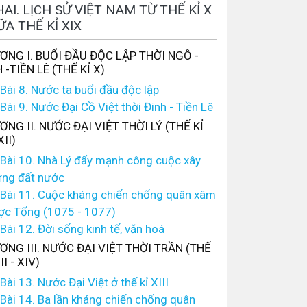
AI. LỊCH SỬ VIỆT NAM TỪ THẾ KỈ X
ỮA THẾ KỈ XIX
ƠNG I. BUỔI ĐẦU ĐỘC LẬP THỜI NGÔ -
 -TIỀN LÊ (THẾ KỈ X)
Bài 8. Nước ta buổi đầu độc lập
Bài 9. Nước Đại Cồ Việt thời Đinh - Tiền Lê
NG II. NƯỚC ĐẠI VIỆT THỜI LÝ (THẾ KỈ
XII)
Bài 10. Nhà Lý đẩy mạnh công cuộc xây
ng đất nước
Bài 11. Cuộc kháng chiến chống quân xâm
ợc Tống (1075 - 1077)
Bài 12. Đời sống kinh tế, văn hoá
NG III. NƯỚC ĐẠI VIỆT THỜI TRẦN (THẾ
II - XIV)
Bài 13. Nước Đại Việt ở thế kỉ XIII
Bài 14. Ba lần kháng chiến chống quân