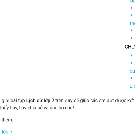
ki
th
CHƯ
cu
Lị
 giải bài tập
Lịch sử lớp 7
trên đây sẽ giúp các em đạt được kết 
thấy hay, hãy chia sẻ và ủng hộ nhé!
 thêm:
 lớp 7