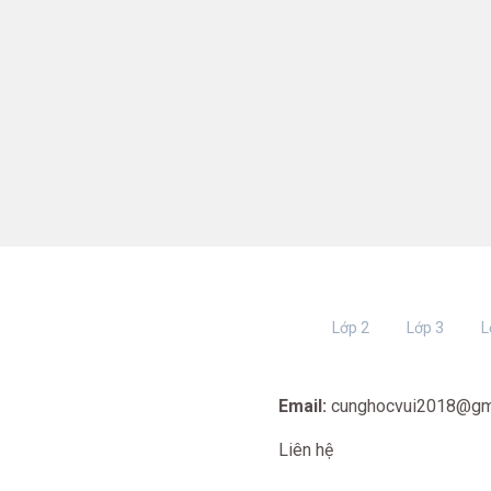
Lớp 2
Lớp 3
L
Email:
cunghocvui2018@gm
Liên hệ