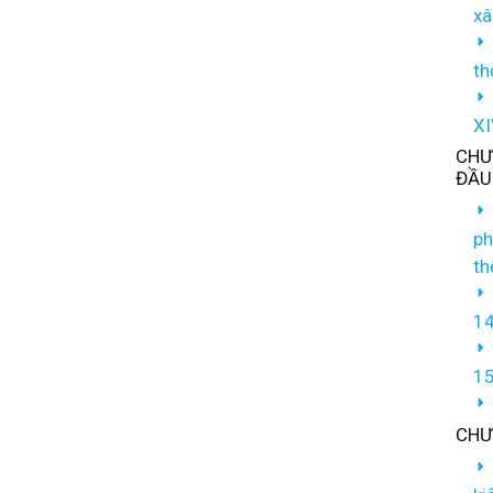
xâ
th
XI
CHƯƠ
ĐẦU 
ph
th
14
15
CHƯƠ