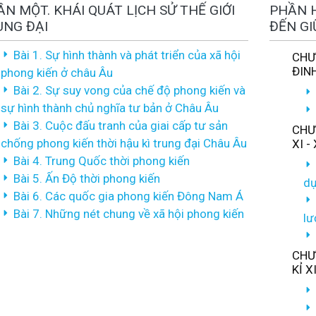
N MỘT. KHÁI QUÁT LỊCH SỬ THẾ GIỚI
PHẦN H
UNG ĐẠI
ĐẾN GI
Bài 1. Sự hình thành và phát triển của xã hội
CHƯ
ĐINH
phong kiến ở châu Âu
Bài 2. Sự suy vong của chế độ phong kiến và
sự hình thành chủ nghĩa tư bản ở Châu Âu
Bài 3. Cuộc đấu tranh của giai cấp tư sản
CHƯƠ
chống phong kiến thời hậu kì trung đại Châu Âu
XI - 
Bài 4. Trung Quốc thời phong kiến
Bài 5. Ấn Độ thời phong kiến
dự
Bài 6. Các quốc gia phong kiến Đông Nam Á
Bài 7. Những nét chung về xã hội phong kiến
lư
CHƯƠ
KỈ XI