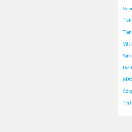
Soạ
Tiến
Tiến
Vật 
Sinh
Địa 
GDC
Công
Tin 