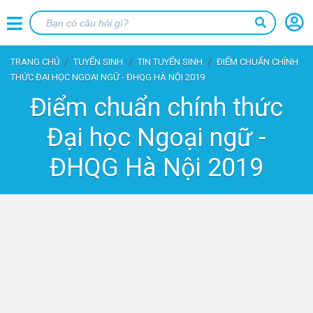
TRANG CHỦ
TUYỂN SINH
TIN TUYỂN SINH
ĐIỂM CHUẨN CHÍNH
THỨC ĐẠI HỌC NGOẠI NGỮ - ĐHQG HÀ NỘI 2019
Điểm chuẩn chính thức
Đại học Ngoại ngữ -
ĐHQG Hà Nội 2019