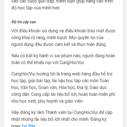
vào các cuộc giải đáp, tranh luận giúp nâng cao trình
độ học tập của mình hơn.
Độ tin cậy cao
Với điều khoản sử dụng và điều khoản bảo mật được
công khai rõ ràng, minh bạch. Mọi quyền lợi của
người dùng đều được cam kết và thực hiện đúng.
Nếu có bất kỳ hành vi sai phạm nào, người dùng hoàn
toàn có thể khiếu nại với CungHocVui.
CungHocVui hướng tới là trang web hàng đầu hỗ trợ
học tập, giải bài tập, tài liệu học tập các môn Toán
học, Văn học, Soạn văn, Hóa học, Địa lý, Giáo dục
công dân. Cung cấp tài liệu bổ ích, hoàn toàn miễn phí
cho học sinh, phụ huynh và giáo viên.
Hãy đăng ký làm Thành viên tại CungHocVui để cập
nhật những tài liệu bổ ích nhất cho mình. Đăng ký
ngay
tại đây
.