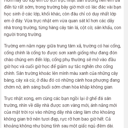
Hôm nay do lớp em có lịch trực nhật sân trường nên em đã
đến từ rất sớm, trong trường bây giờ mới có lác đác vài bạn
học sinh ở các lớp, khối khác, còn đâu chỉ có duy nhất lớp
em ở đây. Vừa trực nhật em vừa quan sát kĩ hơn các dãy
nhà trong trường, từng hàng cây tán lá, cột cờ, sân khấu, con
người trong trường.
Trường em nằm ngay giữa trung tâm xã, trường có hai cổng,
cổng chính là cổng to được sơn xanh giống như đang đón
chào chúng em đến lớp, cổng phụ thường sẽ mở vào đầu
giờ học và cuối giờ học để giảm sự tắc nghẽn cho cổng
chính. Sân trường khoác lên mình màu xanh của những cây
bàng, cây xà cừ, ở đâu đó có những cành hoa phượng đang
chớm nở, ánh sáng buổi sớm chan hòa khắp không gian.
Trực nhật xong, em cùng các bạn ngồi lại ở ghế đá sân
trường, nhìn về dãy nhà được sơn vàng mới, ánh nắng mới
của mặt trời rọi vào những dãy nhà càng làm cho khoảng
không gian trở nên tươi đẹp, rực rỡ hơn bao giờ hết. Cả
khoảng không như bừng tỉnh sau một giấc ngủ đêm dài.