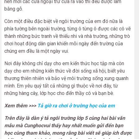
nên mới các cửa ngoại trừ cửa ra vào thì đều được làm
bằng gỗ.
Còn một điều đặc biệt về ngôi trường của em đó nữa là
phía tường bên ngoài trường, từng ô từng ô được các cô vẽ
thành những bức tranh về thiếu nhi và nhà trường, những trò
chơi hoạt động dân gian khiến mỗi ngày đến trường của
chúng em đều là một ngày vui.
Nơi đây không chỉ dạy cho em kiến thức học tập mà còn
dạy cho em những kiến thức về đời sống xã hội, biết yêu
thương thiên nhiên và bảo vệ môi trường sống xung quanh
mình. Em yêu quý tất cả những gì thuộc về nơi đây, từ
những hàng cây, lớp học cho đến thầy cô và bạn bè.
Xem thêm >>>
Tả giờ ra chơi ở trường học của em
Trên đây là dàn ý tả ngôi trường lớp 5 cùng hai bài văn
mẫu mà Cunghocvui thấy hay nhất muốn gửi đến bạn
học cùng tham khảo, mong rằng bài viết sẽ giúp ích được