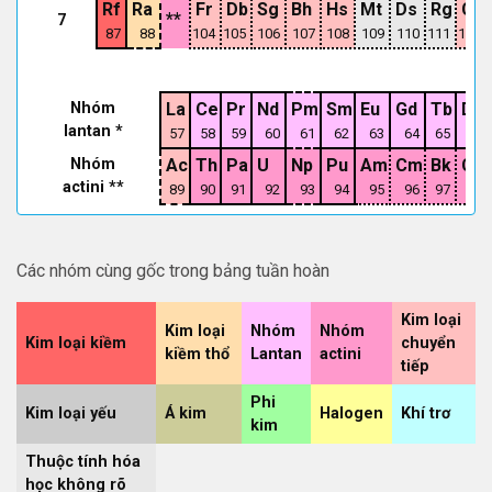
Rf
Ra
Fr
Db
Sg
Bh
Hs
Mt
Ds
Rg
Cn
**
7
87
88
104
105
106
107
108
109
110
111
112
Nhóm
La
Ce
Pr
Nd
Pm
Sm
Eu
Gd
Tb
Dy
lantan *
57
58
59
60
61
62
63
64
65
66
Nhóm
Ac
Th
Pa
U
Np
Pu
Am
Cm
Bk
Cf
actini **
89
90
91
92
93
94
95
96
97
98
Các nhóm cùng gốc trong bảng tuần hoàn
Kim loại
Kim loại
Nhóm
Nhóm
Kim loại kiềm
chuyển
kiềm thổ
Lantan
actini
tiếp
Phi
Kim loại yếu
Á kim
Halogen
Khí trơ
kim
Thuộc tính hóa
học không rõ