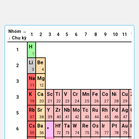
Nhóm →
1
2
3
4
5
6
7
8
9
10
11
12
↓ Chu kỳ
H
1
1
Li
Be
2
3
4
Na
Mg
3
11
12
K
Ca
Sc
Ti
V
Cr
Mn
Fe
Co
Ni
Cu
Zn
3
19
20
21
22
23
24
25
26
27
28
29
30
Rb
Sr
Y
Zr
Nb
Mo
Tc
Ru
Rh
Pd
Ag
Cd
5
37
38
39
40
41
42
43
44
45
46
47
48
Cs
Ba
Hf
Ta
W
Re
Os
Ir
Pt
Au
Hg
*
6
55
56
72
73
74
75
76
77
78
79
80