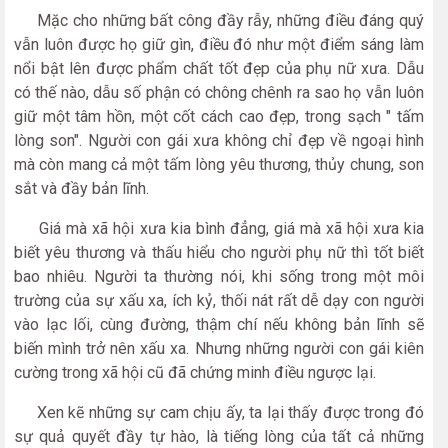
Mặc cho những bất công đầy rẫy, những điều đáng quý
vẫn luôn được họ giữ gìn, điều đó như một điểm sáng làm
nổi bật lên được phẩm chất tốt đẹp của phụ nữ xưa. Dẫu
có thế nào, dẫu số phận có chông chênh ra sao họ vẫn luôn
giữ một tâm hồn, một cốt cách cao đẹp, trong sạch " tấm
lòng son". Người con gái xưa không chỉ đẹp về ngoại hình
mà còn mang cả một tấm lòng yêu thương, thủy chung, son
sắt và đầy bản lĩnh.
Giá mà xã hội xưa kia bình đẳng, giá mà xã hội xưa kia
biết yêu thương và thấu hiểu cho người phụ nữ thì tốt biết
bao nhiêu. Người ta thường nói, khi sống trong một môi
trường của sự xấu xa, ích kỷ, thối nát rất dễ dạy con người
vào lạc lối, cùng đường, thậm chí nếu không bản lĩnh sẽ
biến mình trở nên xấu xa. Nhưng những người con gái kiên
cường trong xã hội cũ đã chứng minh điều ngược lại.
Xen kẽ những sự cam chịu ấy, ta lại thấy được trong đó
sự quả quyết đầy tự hào, là tiếng lòng của tất cả những