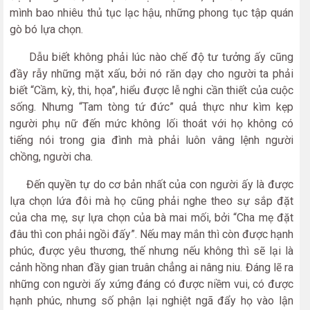
mình bao nhiêu thủ tục lạc hậu, những phong tục tập quán
gò bó lựa chọn.
Dẫu biết không phải lúc nào chế độ tư tưởng ấy cũng
đầy rẫy những mặt xấu, bởi nó răn dạy cho người ta phải
biết “Cầm, kỳ, thi, họa”, hiểu được lễ nghi cần thiết của cuộc
sống. Nhưng “Tam tòng tứ đức” quả thực như kìm kẹp
người phụ nữ đến mức không lối thoát với họ không có
tiếng nói trong gia đình mà phải luôn vâng lệnh người
chồng, người cha.
Đến quyền tự do cơ bản nhất của con người ấy là được
lựa chọn lứa đôi mà họ cũng phải nghe theo sự sắp đặt
của cha mẹ, sự lựa chọn của bà mai mối, bởi “Cha mẹ đặt
đâu thì con phải ngồi đấy”. Nếu may mắn thì còn được hạnh
phúc, được yêu thương, thế nhưng nếu không thì sẽ lại là
cảnh hồng nhan đầy gian truân chẳng ai nâng niu. Đáng lẽ ra
những con người ấy xứng đáng có được niềm vui, có được
hạnh phúc, nhưng số phận lại nghiệt ngã đẩy họ vào lận