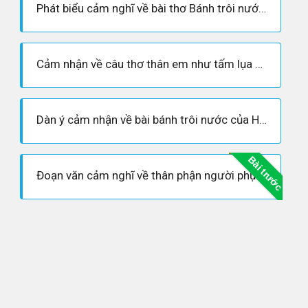
Phát biểu cảm nghĩ về bài thơ Bánh trôi nước hay nhất
Cảm nhận về câu thơ thân em như tấm lụa đào phất phơ giữa chợ biết vào tay ai
Dàn ý cảm nhận về bài bánh trôi nước của Hồ Xuân hương
Bài trước
Đoạn văn cảm nghĩ về thân phận người phụ nữ trong bài bánh trôi nước