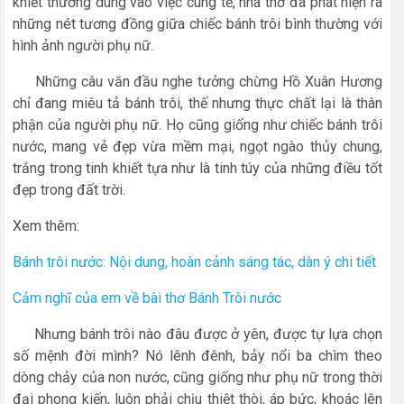
khiết thường dùng vào việc cúng tế, nhà thơ đã phát hiện ra
những nét tương đồng giữa chiếc bánh trôi bình thường với
hình ảnh người phụ nữ.
Những câu văn đầu nghe tưởng chừng Hồ Xuân Hương
chỉ đang miêu tả bánh trôi, thế nhưng thực chất lại là thân
phận của người phụ nữ. Họ cũng giống như chiếc bánh trôi
nước, mang vẻ đẹp vừa mềm mại, ngọt ngào thủy chung,
trắng trong tinh khiết tựa như là tinh túy của những điều tốt
đẹp trong đất trời.
Xem thêm:
Bánh trôi nước: Nội dung, hoàn cảnh sáng tác, dàn ý chi tiết
Cảm nghĩ của em về bài thơ Bánh Trôi nước
Nhưng bánh trôi nào đâu được ở yên, được tự lựa chọn
số mệnh đời mình? Nó lênh đênh, bảy nổi ba chìm theo
dòng chảy của non nước, cũng giống như phụ nữ trong thời
đại phong kiến, luôn phải chịu thiệt thòi, áp bức, khoác lên