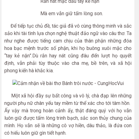
Rắn nát mặc dầu tay kẻ nặn
Mà em vẫn giữ tấm lòng son.
Để tiếp tục chủ đề, tác giả đã vô cùng thông minh và sắc
sảo khi tài tình lựa chọn nghệ thuật đảo ngữ vào câu thơ. Ta
như nghe được tiếng cam chịu của thân phận những đóa
hoa bạc mệnh trước số phận, khi họ buông xuôi mặc cho
“tay kẻ nặn”.Dù rắn hay nát cũng đâu đến lượt họ quyết
định, vẫn phải tùy thuộc vào cha mẹ, bề trên, và xã hội
phong kiến hà khắc kia.
Một xã hội đầy sự bất công và vô lý, chà đạp lên những
người phụ nữ chân yếu tay mềm từ thể xác cho tới tâm hồn.
Ấy vậy mà trong hoàn cảnh ấy, thật đáng quý với họ vẫn
luôn giữ được tấm lòng trinh bạch, sắc son thủy chung của
mình. Họ vẫn sẽ là những cô vợ hiền, dâu thảo, là đứa con
có hiếu luôn giữ gìn tiết hạnh.