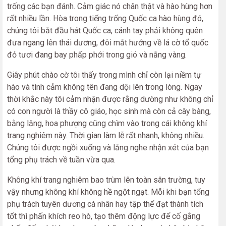
trống các bạn đánh. Cảm giác nó chân thật và hào hùng hơn
rất nhiều lần. Hòa trong tiếng trống Quốc ca hào hùng đó,
chúng tôi bắt đầu hát Quốc ca, cánh tay phải không quên
đưa ngang lên thái dương, đôi mắt hướng về lá cờ tổ quốc
đỏ tươi đang bay phấp phới trong gió và nắng vàng.
Giây phút chào cờ tôi thấy trong mình chỉ còn lại niềm tự
hào và tình cảm không tên đang dội lên trong lòng. Ngay
thời khắc này tôi cảm nhận được rằng dường như không chỉ
có con người là thầy cô giáo, học sinh mà còn cả cây bàng,
bằng lăng, hoa phượng cũng chìm vào trong cái không khí
trang nghiêm này. Thời gian làm lễ rất nhanh, không nhiều.
Chúng tôi được ngồi xuống và lắng nghe nhận xét của bạn
tổng phụ trách về tuần vừa qua.
Không khí trang nghiêm bao trùm lên toàn sân trường, tuy
vậy nhưng không khí không hề ngột ngạt. Mỗi khi bạn tổng
phụ trách tuyên dương cá nhân hay tập thể đạt thành tích
tốt thì phấn khích reo hò, tạo thêm động lực để cố gắng