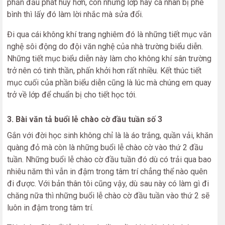
phấn đấu phát huy hơn, còn những lớp hay cá nhân bị phê
bình thì lấy đó làm lời nhắc mà sửa đổi.
Đi qua cái không khí trang nghiêm đó là những tiết mục văn
nghệ sôi động do đội văn nghệ của nhà trường biểu diễn.
Những tiết mục biểu diễn này làm cho không khí sân trường
trở nên có tinh thần, phấn khởi hơn rất nhiều. Kết thúc tiết
mục cuối của phần biểu diễn cũng là lúc mà chúng em quay
trở về lớp để chuẩn bị cho tiết học tới.
3. Bài văn tả buổi lễ chào cờ đầu tuần số 3
Gắn với đời học sinh không chỉ là là áo trắng, quần vải, khăn
quàng đỏ mà còn là những buổi lễ chào cờ vào thứ 2 đầu
tuần. Những buổi lễ chào cờ đầu tuần đó dù có trải qua bao
nhiêu năm thì vẫn in đậm trong tâm trí chẳng thể nào quên
đi được. Với bản thân tôi cũng vậy, dù sau này có làm gì đi
chăng nữa thì những buổi lễ chào cờ đầu tuần vào thứ 2 sẽ
luôn in đậm trong tâm trí.