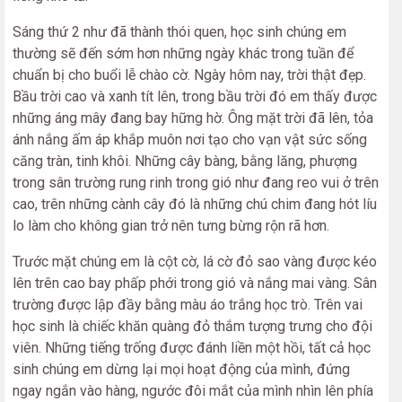
Sáng thứ 2 như đã thành thói quen, học sinh chúng em
thường sẽ đến sớm hơn những ngày khác trong tuần để
chuẩn bị cho buổi lễ chào cờ. Ngày hôm nay, trời thật đẹp.
Bầu trời cao và xanh tít lên, trong bầu trời đó em thấy được
những áng mây đang bay hững hờ. Ông mặt trời đã lên, tỏa
ánh nắng ấm áp khắp muôn nơi tạo cho vạn vật sức sống
căng tràn, tinh khôi. Những cây bàng, bằng lăng, phượng
trong sân trường rung rinh trong gió như đang reo vui ở trên
cao, trên những cành cây đó là những chú chim đang hót líu
lo làm cho không gian trở nên tưng bừng rộn rã hơn.
Trước mặt chúng em là cột cờ, lá cờ đỏ sao vàng được kéo
lên trên cao bay phấp phới trong gió và nắng mai vàng. Sân
trường được lập đầy bằng màu áo trắng học trò. Trên vai
học sinh là chiếc khăn quàng đỏ thắm tượng trưng cho đội
viên. Những tiếng trống được đánh liền một hồi, tất cả học
sinh chúng em dừng lại mọi hoạt động của mình, đứng
ngay ngắn vào hàng, ngước đôi mắt của mình nhìn lên phía