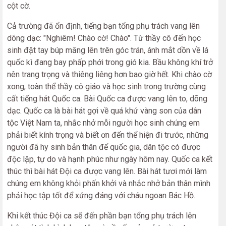
cột cờ.
Cả trường đã ổn định, tiếng bạn tổng phụ trách vang lên
dõng dạc: "Nghiêm! Chào cờ! Chào". Từ thầy cô đến học
sinh đặt tay búp măng lên trên góc trán, ánh mắt dồn về lá
quốc kì đang bay phấp phới trong gió kia. Bầu không khí trở
nên trang trọng và thiêng liêng hơn bao giờ hết. Khi chào cờ
xong, toàn thể thầy cô giáo và học sinh trong trường cùng
cất tiếng hát Quốc ca. Bài Quốc ca được vang lên to, dõng
dạc. Quốc ca là bài hát gợi về quá khứ vàng son của dân
tộc Việt Nam ta, nhắc nhở mỗi người học sinh chúng em
phải biết kính trọng và biết ơn đến thể hiện đi trước, những
người đã hy sinh bản thân để quốc gia, dân tộc có được
độc lập, tự do và hạnh phúc như ngày hôm nay. Quốc ca kết
thúc thì bài hát Đội ca được vang lên. Bài hát tươi mới làm
chúng em không khỏi phấn khởi và nhắc nhở bản thân mình
phải học tập tốt để xứng đáng với cháu ngoan Bác Hồ.
Khi kết thúc Đội ca sẽ đến phần bạn tổng phụ trách lên