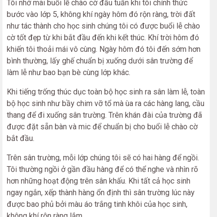
Tôi nhớ mãi buổi lễ chào cờ đầu tuần khi tôi chính thức
bước vào lớp 5, không khí ngày hôm đó rộn ràng, trời đất
như tác thành cho học sinh chúng tôi có được buổi lễ chào
cờ tốt đẹp từ khi bắt đầu đến khi kết thúc. Khí trời hôm đó
khiến tôi thoải mái vô cùng. Ngày hôm đó tôi đến sớm hơn
bình thường, lấy ghế chuẩn bị xuống dưới sân trường để
làm lễ như bao bạn bè cùng lớp khác.
Khi tiếng trống thúc dục toàn bộ học sinh ra sân làm lễ, toàn
bộ học sinh như bầy chim vỡ tổ mà ùa ra các hàng lang, cầu
thang để đi xuống sân trường. Trên khán đài của trường đã
được đặt sẵn bàn và mic để chuẩn bị cho buổi lễ chào cờ
bắt đầu.
Trên sân trường, mỗi lớp chúng tôi sẽ có hai hàng để ngồi.
Tôi thường ngồi ở gần đầu hàng để có thể nghe và nhìn rõ
hơn những hoạt động trên sân khấu. Khi tất cả học sinh
ngay ngắn, xếp thành hàng ổn định thì sân trường lúc này
được bao phủ bởi màu áo trắng tinh khôi của học sinh,
không khí rộn ràng lắm.