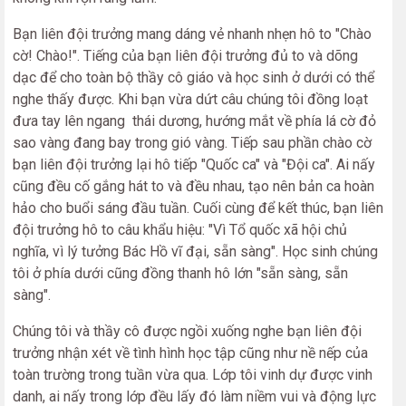
Bạn liên đội trưởng mang dáng vẻ nhanh nhẹn hô to "Chào
cờ! Chào!". Tiếng của bạn liên đội trưởng đủ to và dõng
dạc để cho toàn bộ thầy cô giáo và học sinh ở dưới có thể
nghe thấy được. Khi bạn vừa dứt câu chúng tôi đồng loạt
đưa tay lên ngang thái dương, hướng mắt về phía lá cờ đỏ
sao vàng đang bay trong gió vàng. Tiếp sau phần chào cờ
bạn liên đội trưởng lại hô tiếp "Quốc ca" và "Đội ca". Ai nấy
cũng đều cố gắng hát to và đều nhau, tạo nên bản ca hoàn
hảo cho buổi sáng đầu tuần. Cuối cùng để kết thúc, bạn liên
đội trưởng hô to câu khẩu hiệu: "Vì Tổ quốc xã hội chủ
nghĩa, vì lý tưởng Bác Hồ vĩ đại, sẵn sàng". Học sinh chúng
tôi ở phía dưới cũng đồng thanh hô lớn "sẵn sàng, sẵn
sàng".
Chúng tôi và thầy cô được ngồi xuống nghe bạn liên đội
trưởng nhận xét về tình hình học tập cũng như nề nếp của
toàn trường trong tuần vừa qua. Lớp tôi vinh dự được vinh
danh, ai nấy trong lớp đều lấy đó làm niềm vui và động lực