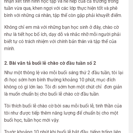
nhận xét tình hình học tập và nề nếp của cả trường trong
tuần vừa qua, khen ngợi với các lớp thực hiện tốt và phê
bình với những cá nhân, tập thể còn gặp phải khuyết điểm.
Không chỉ em mà với những bạn học sinh ở đây, chào cờ
như là tiết học bổ ích, dạy dỗ và nhắc nhỡ mỗi người phải
biết tự có trách nhiệm với chính bản thân và tập thể của
mình.
2. Bài văn tả buổi lễ chào cờ đầu tuần số 2
Như một thông lệ vào mỗi buổi sáng thứ 2 đầu tuần, tôi lại
đi học sớm hơn bình thường khoảng 10 phút, mục đích
không có gì lớn lao. Tôi đi sớm hơn một chút chỉ đơn giản
là muốn chuẩn bị cho buổi lễ chào cờ đầu tuần.
Tôi thích buổi lễ chào cờ bời sau mỗi buổi lễ, tinh thần của
tôi như được tiếp thêm năng lượng để chuẩn bị cho một
buổi học, tuần học mới vậy.
Trước khoảng 10 phút khi buổi lễ bắt đầu, tiếng trống liên