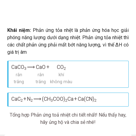
Khái niệm:
Phản ứng tỏa nhệt là phản ứng hóa học giải
phóng năng lượng dưới dạng nhiệt. Phản ứng tỏa nhiệt thì
các chất phản ứng phải mất bớt năng lượng, vì thế ΔH có
giá trị âm
CaCO
⟶
CaO
+
CO
3
2
rắn
rắn
khí
trắng
trắng
không màu
CaC
+
N
⟶
(CH
COO)
Ca
+
Ca(CN)
2
2
3
2
2
Tổng hợp Phản ứng toả nhiệt chi tiết nhất! Nếu thấy hay,
hãy ủng hộ và chia sẻ nhé!