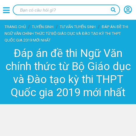
TRANG CHỦ
TUYỂN SINH
TƯ VẤN TUYỂN SINH
ĐÁP ÁN ĐỀ THI
NGỮ VĂN CHÍNH THỨC TỪ BỘ GIÁO DỤC VÀ ĐÀO TẠO KỲ THI THPT
QUỐC GIA 2019 MỚI NHẤT
Đáp án đề thi Ngữ Văn
chính thức từ Bộ Giáo dục
và Đào tạo kỳ thi THPT
Quốc gia 2019 mới nhất