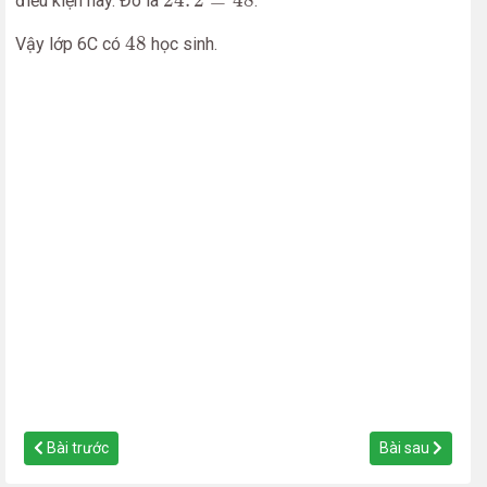
24
.
2
=
48
điều kiện này. Đó là
.
48
48
Vậy lớp 6C có
học sinh.
Bài trước
Bài sau