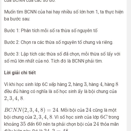
của BCNN của các số đó.
Muốn tìm BCNN của hai hay nhiều số lớn hơn 1, ta thực hiện
ba bước sau:
Bước 1: Phân tích mỗi số ra thừa số nguyên tố
Bước 2: Chọn ra các thừa số nguyên tố chung và riêng.
Bước 3: Lập tích các thừa số đã chọn, mỗi thừa số lấy với
số mũ lớn nhất của nó. Tích đó là BCNN phải tìm.
Lời giải chi tiết
2
3
4
8
2
3
4
8
Vì khi học sinh lớp 6C xếp hàng
, hàng
, hàng
, hàng
đều đủ hàng có nghĩa là số học sinh ấy là bội chung của
2
,
3
,
4
,
8
2
,
3
,
4
,
8
.
B
C
N
N
(
2
,
3
,
4
,
8
)
=
24
24
(
2
,
3
,
4
,
8
)
=
24
24
. Mỗi bội của
cũng là một
B
C
N
N
6
C
2
,
3
,
4
,
8
2
,
3
,
4
,
8
6
bội chung của
. Vì số học sinh của lớp
trong
C
35
60
24
35
60
24
khoảng
đến
nên ta phải chọn bội của
thỏa mãn
24
.
2
=
48