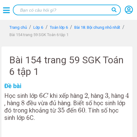
Trang chủ
Lớp 6
Toán lớp 6
Bài 18. Bội chung nhỏ nhất
Bài 154 trang 59 SGK Toán 6 tập 1
Bài 154 trang 59 SGK Toán
6 tập 1
Đề bài
6
C
2
3
4
6
2
3
4
Học sinh lớp
khi xếp hàng
, hàng
, hàng
C
8
8
, hàng
đều vừa đủ hàng. Biết số học sinh lớp
35
60
35
60
đó trong khoảng từ
đến
. Tính số học
sinh lớp 6C.