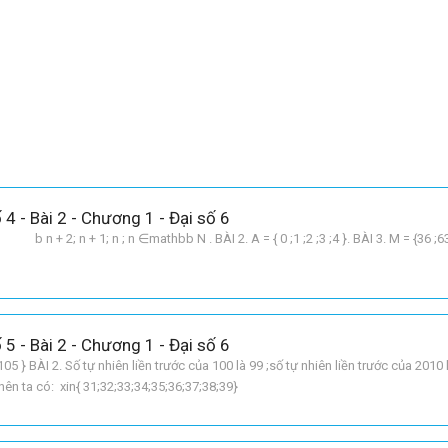
 4 - Bài 2 - Chương 1 - Đại số 6
 + 1; n ; n ∈mathbb N . BÀI 2. A = { 0 ;1 ;2 ;3 ;4 }. BÀI 3. M = {36 ;63 
 5 - Bài 2 - Chương 1 - Đại số 6
;105 } BÀI 2. Số tự nhiên liền trước của 100 là 99 ;số tự nhiên liền trước của 2010
ên ta có: xin{ 31;32;33;34;35;36;37;38;39}