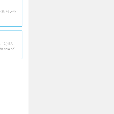
+ 2k +3 ,=4k
; 12 } BÀI
uôn chia hết