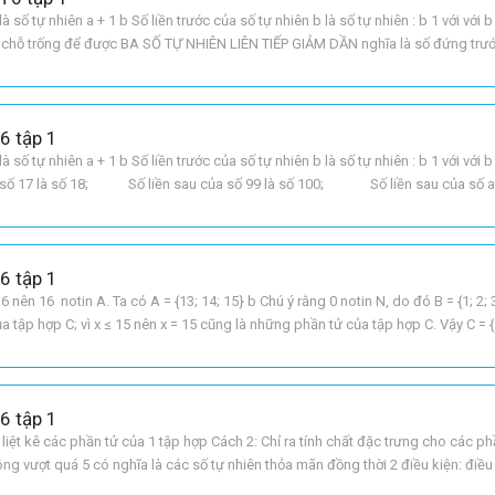
là số tự nhiên a + 1 b Số liền trước của số tự nhiên b là số tự nhiên : b 1 với với 
ào chỗ trống để được BA SỐ TỰ NHIÊN LIÊN TIẾP GIẢM DẦN nghĩa là số đứng trướ
hau cách nhau 1 đơn vị Số
6 tập 1
là số tự nhiên a + 1 b Số liền trước của số tự nhiên b là số tự nhiên : b 1 với với 
ủa số 17 là số 18; Số liền sau của số 99 là số 100; Số liền sau của số a l
 a
6 tập 1
16 nên 16 notin A. Ta có A = {13; 14; 15} b Chú ý rằng 0 notin N, do đó B = {1; 2; 3
ủa tập hợp C; vì x ≤ 15 nên x = 15 cũng là những phần tử của tập hợp C. Vậy C = {
6 tập 1
 liệt kê các phần tử của 1 tập hợp Cách 2: Chỉ ra tính chất đặc trưng cho các p
g vượt quá 5 có nghĩa là các số tự nhiên thỏa mãn đồng thời 2 điều kiện: điều k
iện 2 là vừa nhỏ hơn hoặc b