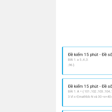
Đề kiểm 15 phút - Đề số
BÀI 1. a 5 ;4 ;3. b n + 2; n
;96 }.
Đề kiểm 15 phút - Đề số
BÀI 1. A = { 101 ;102 ;103 ;104 
3.Vì x ∈mathbb N và 30 <x<40 n