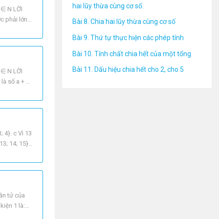
hai lũy thừa cùng cơ số.
b ∈ N LỜI
c phải lớn
Bài 8. Chia hai lũy thừa cùng cơ số
Bài 9. Thứ tự thực hiện các phép tính
Bài 10. Tính chất chia hết của một tổng
Bài 11. Dấu hiệu chia hết cho 2, cho 5
b ∈ N LỜI
à số a + 1.
; 4}. c Vì 13
13; 14; 15}.
hần tử của
iện 1 là: