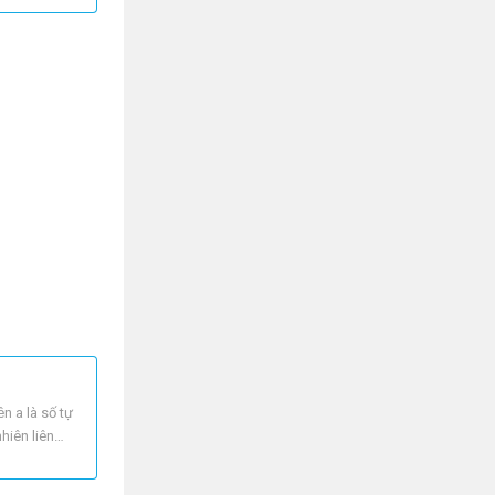
ên a là số tự
nhiên liên