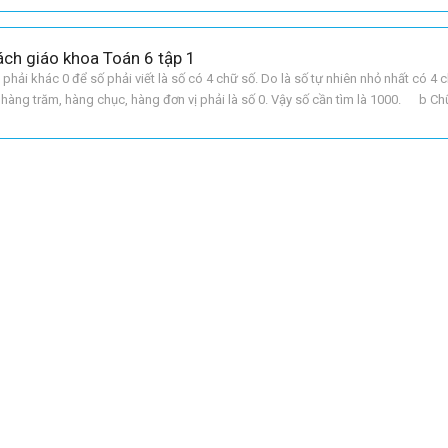
Sách giáo khoa Toán 6 tập 1
i khác 0 để số phải viết là số có 4 chữ số. Do là số tự nhiên nhỏ nhất có 4 
 hàng trăm, hàng chục, hàng đơn vị phải là số 0. Vậy số cần tìm là 1000. b C
ết là số có 4 chữ số.