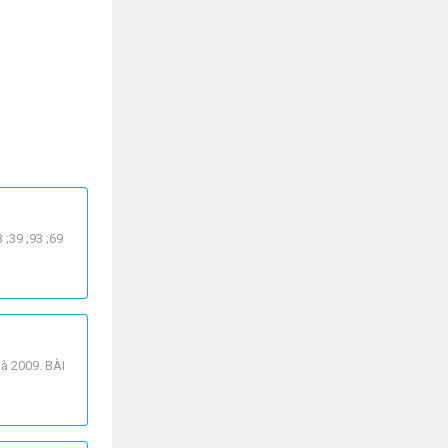
;39 ;93 ;69
 là 2009. BÀI