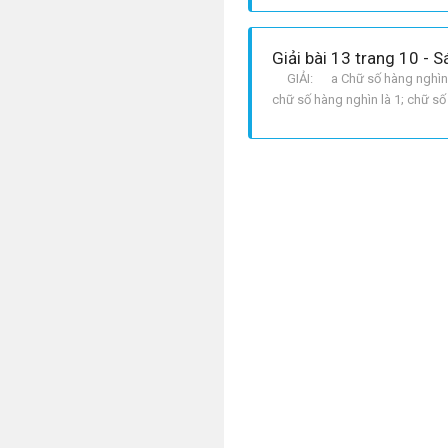
Giải bài 13 trang 10 - 
GIẢI: a Chữ số hàng nghìn phả
chữ số hàng nghìn là 1; chữ số
nghìn phải khác 0 để số phải vi