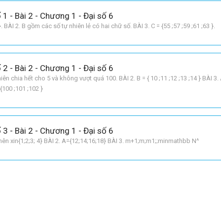
 1 - Bài 2 - Chương 1 - Đại số 6
 9 }. BÀI 2. B gồm các số tự nhiên lẻ có hai chữ số. BÀI 3. C = {55 ;57 ;59 ;61 ;63 }.
 2 - Bài 2 - Chương 1 - Đại số 6
iên chia hết cho 5 và không vượt quá 100. BÀI 2. B = { 10 ;11 ;12 ;13 ;14 } BÀI 3.
 {100 ;101 ;102 }
 3 - Bài 2 - Chương 1 - Đại số 6
 nên xin{1;2;3; 4} BÀI 2. A={12;14;16;18} BÀI 3. m+1;m;m1;;minmathbb N^