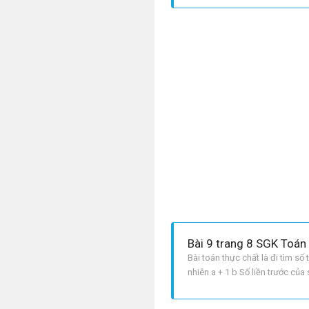
Bài 9 trang 8 SGK Toán 
Bài toán thực chất là đi tìm số 
nhiên a + 1 b Số liền trước của 
tiếp tăng dần thì số liền sau lớ