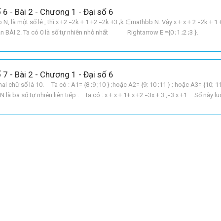
 6 - Bài 2 - Chương 1 - Đại số 6
 N, là một số lẻ , thì x +2 =2k + 1 +2 =2k +3 ;k ∈mathbb N. Vậy x + x + 2 =2k + 1 
ẵn BÀI 2. Ta có 0 là số tự nhiên nhỏ nhất Rightarrow E ={0 ;1 ;2 ;3 }.
 7 - Bài 2 - Chương 1 - Đại số 6
ai chữ số là 10. Ta có : A1= {8 ;9 ;10 } ;hoặc A2= {9; 10 ;11 } ; hoặc A3= {10; 11
 N là ba số tự nhiên liên tiếp . Ta có : x + x + 1+ x +2 =3x + 3 ,=3 x +1 Số này l