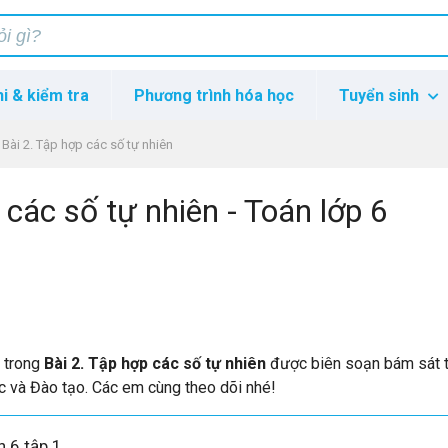
hi & kiểm tra
Phương trình hóa học
Tuyển sinh
Bài 2. Tập hợp các số tự nhiên
 các số tự nhiên - Toán lớp 6
p trong
Bài 2. Tập hợp các số tự nhiên
được biên soạn bám sát 
c và Đào tạo. Các em cùng theo dõi nhé!
n 6 tập 1