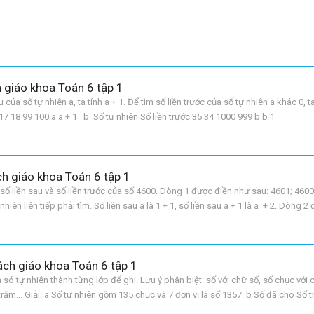
h giáo khoa Toán 6 tập 1
a số tự nhiên a, ta tính a + 1. Để tìm số liền trước của số tự nhiên a khác 0, ta 
u 17 18 99 100 a a + 1 b Số tự nhiên Số liền trước 35 34 1000 999 b b 1
ách giáo khoa Toán 6 tập 1
m số liền sau và số liền trước của số 4600. Dòng 1 được điền như sau: 4601; 4600
nhiên liên tiếp phải tìm. Số liền sau a là 1 + 1, số liền sau a + 1 là a + 2. Dòng 2
Sách giáo khoa Toán 6 tập 1
ó tự nhiên thành từng lớp để ghi. Lưu ý phân biệt: số với chữ số, số chục với
răm... Giải: a Số tự nhiên gồm 135 chục và 7 đơn vị là số 1357. b Số đã cho Số 
g chục 1425 2307 14 23 4 3 142