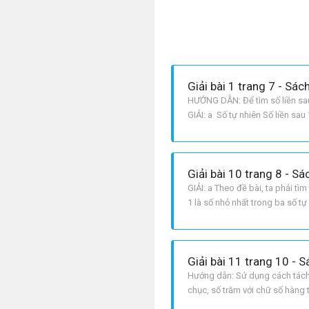
Giải bài 1 trang 7 - Sác
HƯỚNG DẪN: Để tìm số liền sau củ
GIẢI: a Số tự nhiên Số liền sa
Giải bài 10 trang 8 - S
GIẢI: a Theo đề bài, ta phải tì
1 là số nhỏ nhất trong ba số tự 
như sau: a + 2; a + 1; a.
Giải bài 11 trang 10 - 
Hướng dẫn: Sử dụng cách tách s
chục, số trăm với chữ số hàng t
hàng trăm Số chục Chữ số hàn