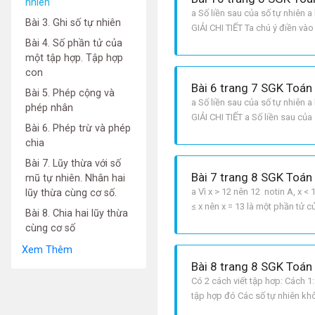
nhiên
a Số liền sau của số tự nhiên a 
Bài 3. Ghi số tự nhiên
GIẢI CHI TIẾT Ta chú ý điền v
Bài 4. Số phần tử của
hơn số đứng sau, hai số liền n
một tập hợp. Tập hợp
con
Bài 6 trang 7 SGK Toán 
Bài 5. Phép cộng và
a Số liền sau của số tự nhiên a 
phép nhân
GIẢI CHI TIẾT a Số liền sau c
Bài 6. Phép trừ và phép
b Số liền trước của số tự nhiên
chia
Bài 7. Lũy thừa với số
Bài 7 trang 8 SGK Toán 
mũ tự nhiên. Nhân hai
a Vì x > 12 nên 12 notin A, x < 
lũy thừa cùng cơ số.
≤ x nên x = 13 là một phần tử c
Bài 8. Chia hai lũy thừa
cùng cơ số
Xem Thêm
Bài 8 trang 8 SGK Toán 
Có 2 cách viết tập hơp: Cách 1:
tập hợp đó Các số tự nhiên khôn
vừa lớn hơn hoặc bằng 0 điều k