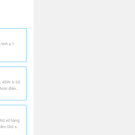
tính a 1.
; 4599. b Số
 được điền
 chữ số hàng
trăm Chữ số