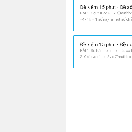
Đề kiểm 15 phút - Đề số
BÀI 1. Gọi x = 2k +1 ,k ∈mathbb
+4=4 k + 1 số này là một số ch
Đề kiểm 15 phút - Đề số
BÀI 1. Số tự nhiên nhỏ nhất có h
2. Gọi x ;x +1 ; x+2 ; x ∈mathbb
cho 3 với x