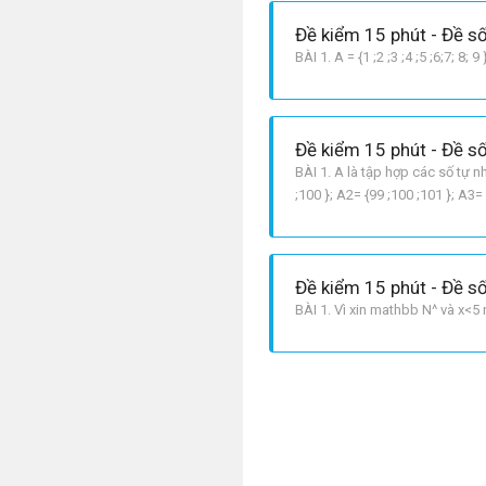
Đề kiểm 15 phút - Đề số
BÀI 1. A = {1 ;2 ;3 ;4 ;5 ;6;7; 8;
Đề kiểm 15 phút - Đề số
BÀI 1. A là tập hợp các số tự nh
;100 }; A2= {99 ;100 ;101 }; A3=
Đề kiểm 15 phút - Đề số
BÀI 1. Vì xin mathbb N^ và x<5