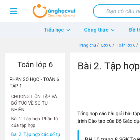
Tiểu học
Công thức
Đề t
Trang chủ
Lớp 6
Toán lớp 6
Bài 2. Tập hợp
Toán lớp 6
PHẦN SỐ HỌC - TOÁN 6
TẬP 1
CHƯƠNG I. ÔN TẬP VÀ
BỔ TÚC VỀ SỐ TỰ
NHIÊN
Tổng hợp các bài giải bài tậ
Bài 1. Tập hợp. Phần tử
trình Đào tạo của Bộ Giáo dụ
của tập hợp
Bài 2. Tập hợp các số tự
Bài 10 trang 8 SGK Toá