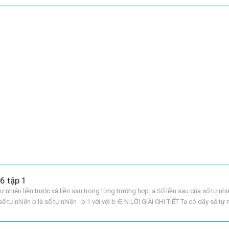
6 tập 1
tự nhiên liền trước và liền sau trong từng trường hợp: a Số liền sau của số tự nhi
số tự nhiên b là số tự nhiên : b 1 với với b ∈ N LỜI GIẢI CHI TIẾT Ta có dãy số tự 
n hơn số liền