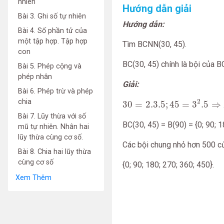
nhiên
Hướng dẫn giải
Bài 3. Ghi số tự nhiên
Hướng dẫn:
Bài 4. Số phần tử của
một tập hợp. Tập hợp
Tìm BCNN(30, 45).
con
BC(30, 45) chính là bội của B
Bài 5. Phép cộng và
phép nhân
Giải:
Bài 6. Phép trừ và phép
30
=
2.3.5
;
45
=
3
2
.5
⇒
B
C
N
2
chia
30
=
2.3.5
;
45
=
3
.5
⇒
Bài 7. Lũy thừa với số
BC(30, 45) = B(90) = {0; 90; 1
mũ tự nhiên. Nhân hai
lũy thừa cùng cơ số.
Các bội chung nhỏ hơn 500 củ
Bài 8. Chia hai lũy thừa
cùng cơ số
{0; 90; 180; 270; 360; 450}.
Xem Thêm