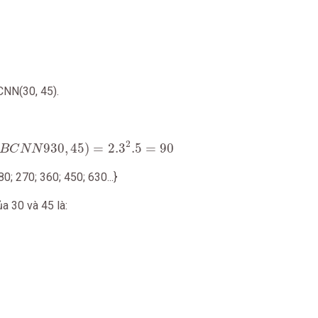
CNN(30, 45).
N
930
,
45
)
=
2.3
2
.5
=
90
2
930
,
45
)
=
2.3
.5
=
90
B
C
N
N
80; 270; 360; 450; 630...}
a 30 và 45 là: