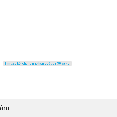
Tìm các bội chung nhỏ hơn 500 của 30 và 45.
tâm