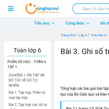
Tiểu học
Công thức
Đề t
Trang chủ
Lớp 6
Toán lớp 6
Bài 3. Ghi số t
Toán lớp 6
PHẦN SỐ HỌC - TOÁN 6
TẬP 1
CHƯƠNG I. ÔN TẬP VÀ
BỔ TÚC VỀ SỐ TỰ
NHIÊN
Tổng hợp các bài giải bài tậ
Bài 1. Tập hợp. Phần tử
tạo của Bộ Giáo dục và Đào 
của tập hợp
Bài 2. Tập hợp các số tự
Bài 11 trang 10 SGK To