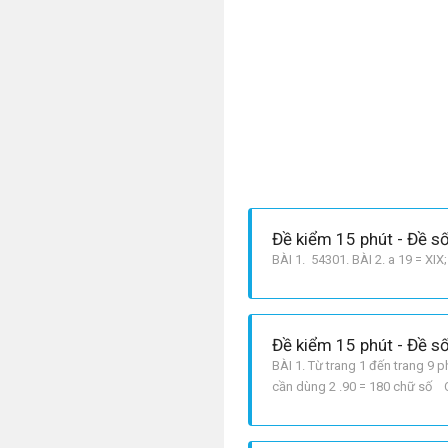
Đề kiểm 15 phút - Đề số
BÀI 1. 54301. BÀI 2. a 19 = XIX; 
Đề kiểm 15 phút - Đề số
BÀI 1. Từ trang 1 đến trang 9 
cần dùng 2 .90 = 180 chữ số Cu
B = { 13; 21; 23; 41; 42; 31 }