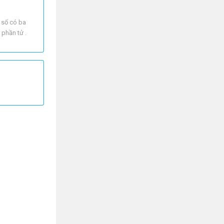
 số có ba
 phần tử .