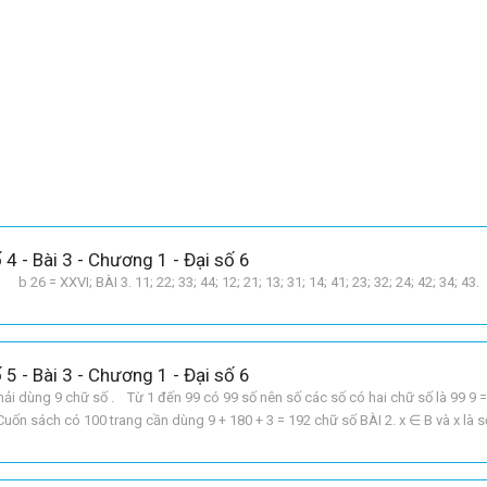
 4 - Bài 3 - Chương 1 - Đại số 6
b 26 = XXVI; BÀI 3. 11; 22; 33; 44; 12; 21; 13; 31; 14; 41; 23; 32; 24; 42; 34; 43.
 5 - Bài 3 - Chương 1 - Đại số 6
phải dùng 9 chữ số . Từ 1 đến 99 có 99 số nên số các số có hai chữ số là 99 9 =
ốn sách có 100 trang cần dùng 9 + 180 + 3 = 192 chữ số BÀI 2. x ∈ B và x là số 