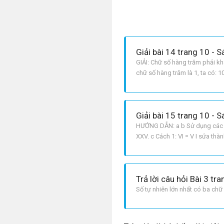
Giải bài 14 trang 10 - 
GIẢI: Chữ số hàng trăm phải kh
chữ số hàng trăm là 1, ta có: 10
được tất cả bốn số tự nhiên có
Giải bài 15 trang 10 - 
HƯỚNG DẪN: a b Sử dụng các quy
XXV. c Cách 1: VI = V I sửa thàn
Trả lời câu hỏi Bài 3 tr
Số tự nhiên lớn nhất có ba chữ