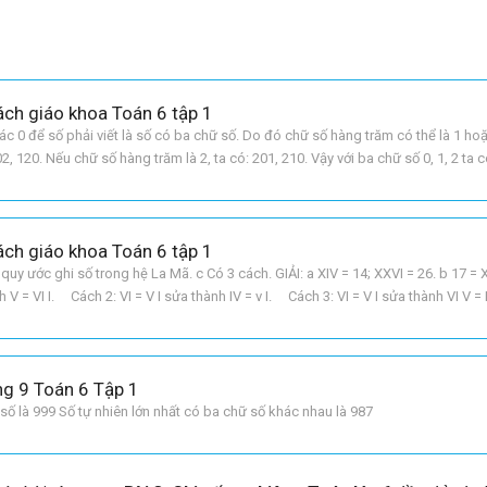
Sách giáo khoa Toán 6 tập 1
ác 0 để số phải viết là số có ba chữ số. Do đó chữ số hàng trăm có thể là 1 ho
2, 120. Nếu chữ số hàng trăm là 2, ta có: 201, 210. Vậy với ba chữ số 0, 1, 2 ta c
 ba chữ số, các chữ số khác
Sách giáo khoa Toán 6 tập 1
 ước ghi số trong hệ La Mã. c Có 3 cách. GIẢI: a XIV = 14; XXVI = 26. b 17 = X
h V = VI I. Cách 2: VI = V I sửa thành IV = v I. Cách 3: VI = V I sửa thành VI V = I
ang 9 Toán 6 Tập 1
 số là 999 Số tự nhiên lớn nhất có ba chữ số khác nhau là 987