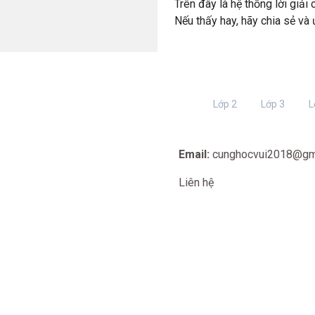
Trên đây là hệ thống lời giải
Nếu thấy hay, hãy chia sẻ và
Lớp 2
Lớp 3
L
Email:
cunghocvui2018@gm
Liên hệ