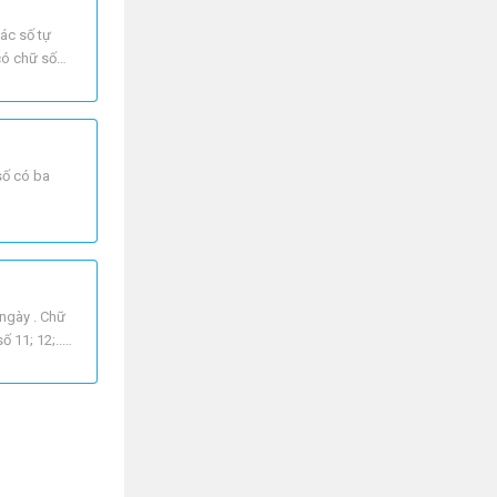
các số tự
có chữ số
 số có ba
 ngày . Chữ
 11; 12;...