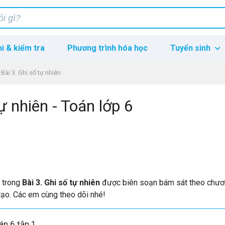
hi & kiểm tra
Phương trình hóa học
Tuyển sinh
Bài 3. Ghi số tự nhiên
ự nhiên - Toán lớp 6
p trong
Bài 3. Ghi số tự nhiên
được biên soạn bám sát theo chươn
tạo. Các em cùng theo dõi nhé!
án 6 tập 1