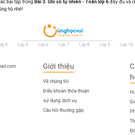
 các bài tập trong
Bài 3. Ghi số tự nhiên - Toán lớp 6
đầy đủ và chi
 ủng hộ nhé!
ớp 4
Lớp 5
Lớp 6
Lớp 7
Lớp 8
Lớp 9
Lớp 10
Giới thiệu
C
ail.com
h
Về chúng tôi
Điều khoản thỏa thuận
Hư
sử dụng dịch vụ
Gi
Câu hỏi thường gặp
Ph
Th
Đố