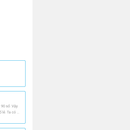
 90 số .Vậy
lẻ. Ta có :