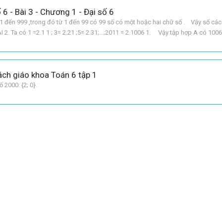
 6 - Bài 3 - Chương 1 - Đại số 6
ừ 1 đến 999 ,trong đó từ 1 đến 99 có 99 số có một hoặc hai chữ số . Vậy số các
2. Ta có 1 =2.1 1 ; 3= 2.21 ;5= 2.31;...;2011 = 2.1006 1. Vậy tập hợp A có 1006
Sách giáo khoa Toán 6 tập 1
 2000: {2; 0}.