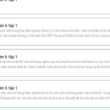
án 6 tập 1
ợc viết trong hai dấu ngoặc nhọn { }, cách nhau bởi dấu ; nếu có phần tử là số
, thứ tự liệt kê tùy ý. LỜI GIẢI CHI TIẾT Trong số 2000 có bốn chữ số là 2 và ba 
t hiện ba lần, nhưng t
án 6 tập 1
 số nhỏ nhất thì chữ số hàng nghìn của nó phải là số nhỏ nhất khác 0, các chữ 
ốn chữ số nhỏ nhất là 1000. b Muốn một số có bốn chữ số khác nhau là số nhỏ nh
ố nhỏ nhất khác 0, do đó nó phải
án 6 tập 1
 nên chữ số hàng trăm phải khác 0. Do đó chữ số hàng trăm chỉ có thể là 1 hoặ
 hàng trăm là 1 và các chứ số còn lại là 0 và 2; rồi viết tất cả các số có chữ số
1. LỜI GIẢI CHI TIẾT Đáp s