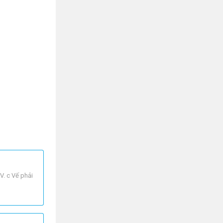
V. c Vế phải