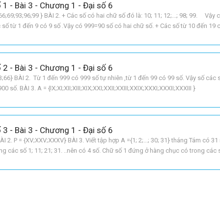
 1 - Bài 3 - Chương 1 - Đại số 6
66;69;93;96;99 } BÀI 2. + Các số có hai chữ số đó là: 10; 11; 12;...; 98; 99. Vậy 
c số từ 1 đến 9 có 9 số .Vậy có 999=90 số có hai chữ số. + Các số từ 10 đến 19 
 dùng 10 chữ số
 2 - Bài 3 - Chương 1 - Đại số 6
33;66} BÀI 2. Từ 1 đến 999 có 999 số tự nhiên ,từ 1 đến 99 có 99 số. Vậy số các
 3. A = {IX;XI;XII;XIII;XIX;XXI;XXII;XXIII;XXIX;XXXI;XXXII;XXXIII }
 3 - Bài 3 - Chương 1 - Đại số 6
ÀI 2. P = {XV;XXV;XXXV} BÀI 3. Viết tập hợp A ={1; 2;...; 30; 31} tháng Tám có 31
g các số 1; 11; 21; 31. ..nên có 4 số. Chữ số 1 đứng ở hàng chục có trong các số
 9 = 13