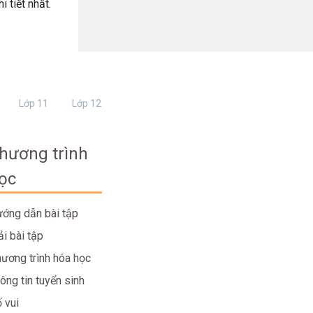
 tiết nhất.
Lớp 11
Lớp 12
hương trình
ọc
ớng dẫn bài tập
ải bài tập
ương trình hóa học
ông tin tuyển sinh
 vui