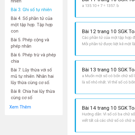
nhiên
a 135.10 + 7 = 1357. b
Bài 3. Ghi số tự nhiên
Bài 4. Số phần tử của
một tập hợp. Tập hợp
Bài 12 trang 10 SGK To
con
Các phần tử của một tập hợp đư
Bài 5. Phép cộng và
Mỗi phần tử được liệt kê một lần
phép nhân
Trong các chữ số trên, số 0 xuấ
Bài 6. Phép trừ và phép
chia
Bài 13 trang 10 SGK To
Bài 7. Lũy thừa với số
a Muốn một số có bốn chữ số là
mũ tự nhiên. Nhân hai
là số nhỏ nhất. Vì thế số có b
lũy thừa cùng cơ số.
số hàng nghìn của nó phải là s
Bài 8. Chia hai lũy thừa
cùng cơ số
Xem Thêm
Bài 14 trang 10 SGK To
Hướng dẫn: Vì số có ba chữ số
viết tất cả các chữ số có chữ số
2 và các chữ số còn lại là 0 và 