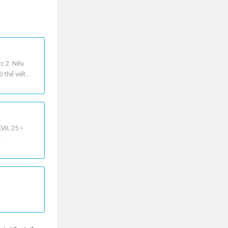
ặc 2. Nếu
ó thể viết
VII; 25 =
.