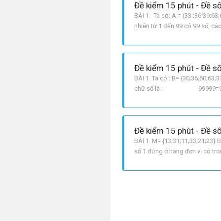
Đề kiểm 15 phút - Đề số
BÀI 1. Ta có: A = {33 ;36;39;63;
nhiên từ 1 đến 99 có 99 số, cá
hàng chục là 1 và trong đó đã
Đề kiểm 15 phút - Đề số
BÀI 1. Ta có : B= {30;36;60;63;
chữ số là : 99999=900 số. BÀI
Đề kiểm 15 phút - Đề số
BÀI 1. M= {13;31;11;33;21;23} B
số 1 đứng ở hàng đơn vị có tron
19,nên có 9 số . Vậy cần có 4 +