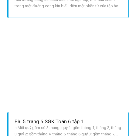
trong một đường cong kín biểu diễn một phần tử của tập hợp
đó. LỜI GIẢI CHI TIẾT Ta có: A = {15; 26}, B = {1; a; b}, M =
{bút}, H = {sách; vở; bút}.
Bài 5 trang 6 SGK Toán 6 tập 1
a Mỗi quý gồm có 3 tháng: quý 1: gồm tháng 1, tháng 2, tháng
3 quý 2: gồm tháng 4, tháng 5, tháng 6 quý 3: gồm tháng 7,