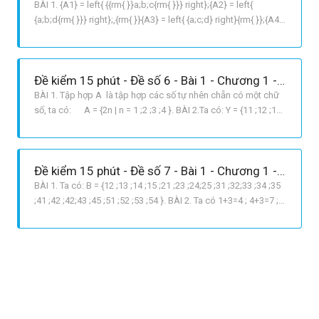
BÀI 1. {A1} = left{ {{rm{ }}a;b;c{rm{ }}} right};{A2} = left{
{a;b;d{rm{ }}} right};,{rm{ }}{A3} = left{ {a;c;d} right}{rm{ }};{A4}
= left{ {b;c;d} right}. BÀI 2. B = {5;15;25;35;45;55;65;75;85;95}.
BÀI 3. C = {0;1;2}.
Đề kiểm 15 phút - Đề số 6 - Bài 1 - Chương 1 - Đại số 6
BÀI 1. Tập hợp A là tập hợp các số tự nhên chẵn có một chữ
số, ta có: A = {2n | n = 1 ;2 ;3 ;4 }. BÀI 2.Ta có: Y = {11 ;12 ;13
;14;21 ;22 ;23 ;24 ;31;32 ;33 ;34 ;41 ;42 ;43 ;44 }.
Đề kiểm 15 phút - Đề số 7 - Bài 1 - Chương 1 - Đại số 6
BÀI 1. Ta có: B = {12 ;13 ;14 ;15 ;21 ;23 ;24;25 ;31 ;32;33 ;34 ;35
;41 ;42 ;42;43 ;45 ;51 ;52 ;53 ;54 }. BÀI 2. Ta có 1+3=4 ; 4+3=7 ;
Rightarrow 7+3=10; 10+3=13 ; 13+3 =16 Vậy E = {1 ;4 ;7 ;10 ;13
;16 ;19 ;21}