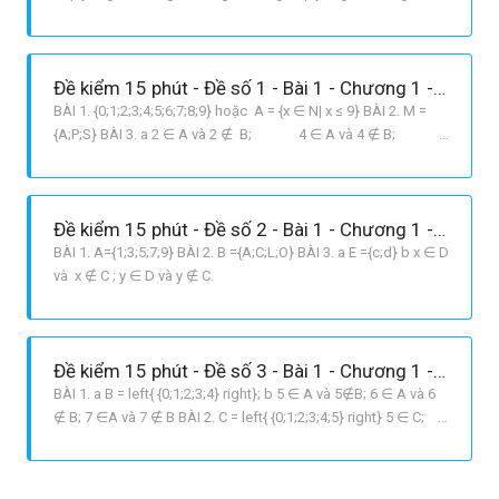
tháng 8, tháng 9 quý 4: gồm tháng 10, tháng 11, tháng 12 b
Hướng dẫn: Các em hãy viết các tháng trong năm theo thứ tự
từ tháng giêng đến tháng 12. Tháng 2 có 28 hoặc 29 ngày. Mỗi
Đề kiểm 15 phút - Đề số 1 - Bài 1 - Chương 1 - Đại số 6
t
BÀI 1. {0;1;2;3;4;5;6;7;8;9} hoặc A = {x ∈ N| x ≤ 9} BÀI 2. M =
{A;P;S} BÀI 3. a 2 ∈ A và 2 ∉ B; 4 ∈ A và 4 ∉ B;
8 ∈ A và 8 ∉ B b C = {6}.
Đề kiểm 15 phút - Đề số 2 - Bài 1 - Chương 1 - Đại số 6
BÀI 1. A={1;3;5;7;9} BÀI 2. B ={A;C;L;O} BÀI 3. a E ={c;d} b x ∈ D
và x ∉ C ; y ∈ D và y ∉ C.
Đề kiểm 15 phút - Đề số 3 - Bài 1 - Chương 1 - Đại số 6
BÀI 1. a B = left{ {0;1;2;3;4} right}; b 5 ∈ A và 5∉B; 6 ∈ A và 6
∉ B; 7 ∈A và 7 ∉ B BÀI 2. C = left{ {0;1;2;3;4;5} right} 5 ∈ C;
0 ∈ C; 2 ∈C; 6∉C. BÀI 3. {M1} = left{ {a;b}
right};{M2} = left{ {a;c} right};{M3} = l