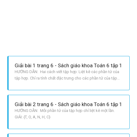
Giải bài 1 trang 6 - Sách giáo khoa Toán 6 tập 1
HƯỚNG DẪN: Hai cách viết tập hợp: Liệt kê các phần tử của
tập hợp. Chỉ ra tính chất đặc trưng cho các phần tử của tập
hợp. GIẢI: Cách 1: A = {9; 10; 11; 12; 13}. Cách 2: A = {x in N/8}.
Vậy 12in A; 16 notin A.
Giải bài 2 trang 6 - Sách giáo khoa Toán 6 tập 1
HƯỚNG DẪN: Mỗi phần tử của tập hợp chỉ liệt kê một lần.
GIẢI: {T, O, A, N, H, C}