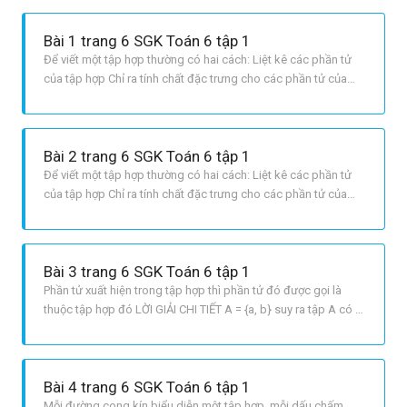
Bài 1 trang 6 SGK Toán 6 tập 1
Để viết một tập hợp thường có hai cách: Liệt kê các phần tử
của tập hợp Chỉ ra tính chất đặc trưng cho các phần tử của
tập hợp đó. LỜI GIẢI CHI TIẾT Vì phần tử của A là tập hợp các
số tự nhiên lớn hơn 8 và nhỏ hơn 14 nên 8 và 14 không thuộc
tập hợp A. Vậy A = {9; 10; 11; 12; 13}. Dùng tính chất đặc
Bài 2 trang 6 SGK Toán 6 tập 1
Để viết một tập hợp thường có hai cách: Liệt kê các phần tử
của tập hợp Chỉ ra tính chất đặc trưng cho các phần tử của
tập hợp đó. LỜI GIẢI CHI TIẾT Trong các chữ cái trên,
chữ O xuất hiện hai lần, nhưng trong khi biểu diễn tập hợp thì
ta chỉ cần viết một lần theo chú ý thứ 2 SGK trang 5: Mỗi phần
Bài 3 trang 6 SGK Toán 6 tập 1
Phần tử xuất hiện trong tập hợp thì phần tử đó được gọi là
thuộc tập hợp đó LỜI GIẢI CHI TIẾT A = {a, b} suy ra tập A có 2
phần tử là: a, b B = {b, x, y} suy ra tập B có 3 phần tử là: b, x, y
x notin A Vì tập A có 2 phần tử là: a, b. Do đó x không thuộc
tập A ; y ∈ B Vì y là 1 phần
Bài 4 trang 6 SGK Toán 6 tập 1
Mỗi đường cong kín biểu diễn một tập hợp, mỗi dấu chấm