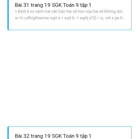
Bài 31 trang 19 SGK Toán 9 tập 1
+ Định lí so sánh hai căn bậc hai số học của hai số không âm:
a< b Leftrightarrow sqrt a < sqrt b. + sqrt{ a^2} = a, với a ge 0.
LỜI GIẢI CHI TIẾT a Ta có: + sqrt {25 16} = sqrt 9
=sqrt{3^2}= 3. + sqrt {25} sqrt {16} = sqrt{5^2}sqrt{4^2}=5
4 = 1 . Vì
Bài 32 trang 19 SGK Toán 9 tập 1