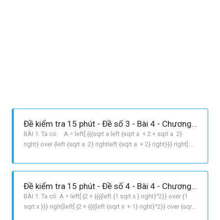
Đề kiểm tra 15 phút - Đề số 3 - Bài 4 - Chương 1 - Đại số 9
BÀI 1. Ta có: A = left[ {{{sqrt a left {sqrt a + 2 + sqrt a 2}
right} over {left {sqrt a 2} rightleft {sqrt a + 2} right}}} right]:
{{sqrt {4a} } over {a 4}} ,,,,, = {{2a} over {a 4}}.{{a 4} over {sqrt 4
.sqrt a }} = {{{{left {sqrt a } right}^2}} over {s
Đề kiểm tra 15 phút - Đề số 4 - Bài 4 - Chương 1 - Đại số 9
BÀI 1. Ta có: A = left[ {2 + {{{{left {1 sqrt x } right}^2}} over {1
sqrt x }}} right]left[ {2 + {{{{left {sqrt x + 1} right}^2}} over {sqrt
x + 1}}} right] = left {2 + 1 sqrt x } rightleft {2 + sqrt x + 1}