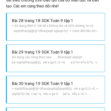
sát theo chương trình Đào tạo của Bộ Giáo dục và Đào
tạo. Các em cùng theo dõi nhé!
Bài 28 trang 18 SGK Toán 9 tập 1
+ Sử dụng định lí: Với số a không âm và số b dương, ta có:
sqrt{dfrac{a}{b}}=dfrac{sqrt a}{sqrt b} . + Cách đổi hỗn số ra
phân số: a dfrac{b}{c}=dfrac{a.b+c}{c} , với c ne 0. LỜI
GIẢI CHI TIẾT A Ta có: sqrt{dfrac{289}{225}}=dfrac{sqrt{289}}
{sqrt{225}}=
Bài 29 trang 19 SGK Toán 9 tập 1
Sử dụng các công thức sau: dfrac{sqrt a}{sqrt
b}=sqrt{dfrac{a}{b}}, với a ge 0 , b >0. a.b^m=a^m.b^m, với
m in mathbb{N}. LỜI GIẢI CHI TIẾT A dfrac{sqrt{2}}
{sqrt{18}}=sqrt{dfrac{2}{18}}=sqrt{dfrac{2.1}
{2.9}}=sqrt{dfrac{1}{9}}=sqrt {{{left {dfrac{1}{3}} r
Bài 30 trang 19 SGK Toán 9 tập 1
+ sqrt{dfrac{a}{b}}=dfrac{sqrt{a}}{sqrt{b}}, với a ge 0, b >0. +
sqrt{a^2}=|a|. + |a| =a, nếu a ge 0. |a|=a, nếu a <0. +
a^{m.n}=a^m.a^n, với m, n in mathbb{N}. LỜI GIẢI CHI TIẾT
A Ta có: dfrac{y}{x}.sqrt{dfrac{x^{2}}{y^{4}}}=dfrac{y}
{x}.dfrac{sqrt{x^2}