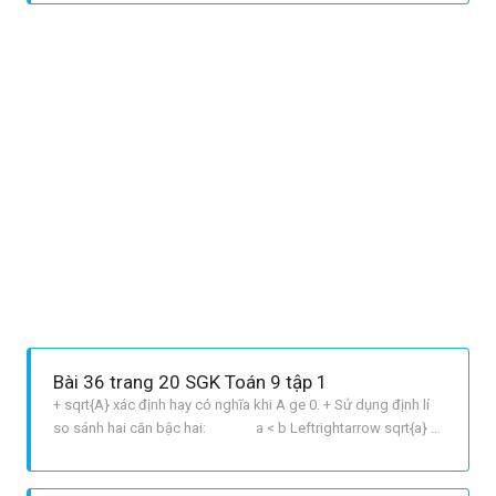
left[ matrix{ x 3 = 9 hfill cr x 3 = 9 hfill cr} right. Leftrigh
Bài 36 trang 20 SGK Toán 9 tập 1
+ sqrt{A} xác định hay có nghĩa khi A ge 0. + Sử dụng định lí
so sánh hai căn bậc hai: a < b Leftrightarrow sqrt{a} <
sqrt{b}, với a, b ge 0. + a.c >b.c Leftrightarrow a> b , với c>0.
LỜI GIẢI CHI TIẾT a ĐÚNG. Vì