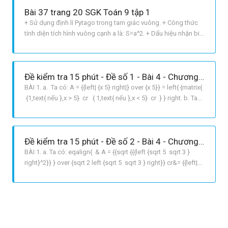
VP=sqrt{0,0001}=sqrt{0,01^2}=0,01=VT. b SAI
Bài 37 trang 20 SGK Toán 9 tập 1
+ Sử dụng định lí Pytago trong tam giác vuông. + Công thức
tính diện tích hình vuông cạnh a là: S=a^2. + Dấu hiệu nhận biết
hình vuông: hình thoi có hai đường chéo bằng nhau hay tứ
giác có bốn cạnh bằng nhau và có hai đường chéo bằng nhau
thì là hình vuông. LỜI GIẢI CHI TIẾT Nối các điểm ta có t
Đề kiểm tra 15 phút - Đề số 1 - Bài 4 - Chương 1 - Đại số 9
BÀI 1. a. Ta có: A = {{left| {x 5} right|} over {x 5}} = left{ {matrix{
{1,text{ nếu },x > 5} cr { 1,text{ nếu },x < 5} cr } } right. b. Ta
có: B = left {2x y} right{2 over {left| {2x y} right|}} = left{ {matrix{
{2,text{ nếu },2x > y} cr { 2,text
Đề kiểm tra 15 phút - Đề số 2 - Bài 4 - Chương 1 - Đại số 9
BÀI 1. a. Ta có: eqalign{ & A = {{sqrt {{{left {sqrt 5 sqrt 3 }
right}^2}} } over {sqrt 2 left {sqrt 5 sqrt 3 } right}} cr&= {{left|
{sqrt 5 sqrt 3 } right|} over {sqrt 2 left {sqrt 5 sqrt 3 } right}}
cr & ,,,,, = {{sqrt 5 sqrt 3 } over {sqrt 2 left {