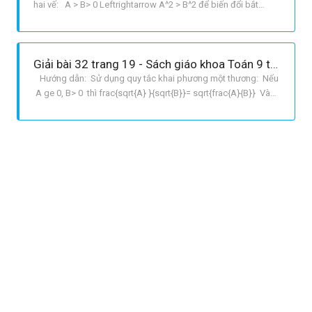
hai vế: A > B> 0 Leftrightarrow A^2 > B^2 để biến đổi bắt
đẳng thức cần chứng mình tương đương với bất đẳng thức
đúng. Các bất đẳng thức đúng thường gặp: A^2 ge 0 ; sqrt{A}
ge 0 GIẢI: a Ta có sqrt{2516} = ​​sqrt{9}=
Giải bài 32 trang 19 - Sách giáo khoa Toán 9 tập 1
Hướng dẫn: Sử dụng quy tắc khai phương một thương: Nếu
A ge 0, B> 0 thì frac{sqrt{A} }{sqrt{B}}= sqrt{frac{A}{B}} Và
hằng đẳng thức A^2B^2= ABA+B Giải: a sqrt{1frac{9}
{16}.5frac{4}{9}.0,01}= sqrt{frac{25}{16}frac{49}{9}.0,01}=
sqrt{frac{25}{16}}.sqrt{frac{49}{9}.}