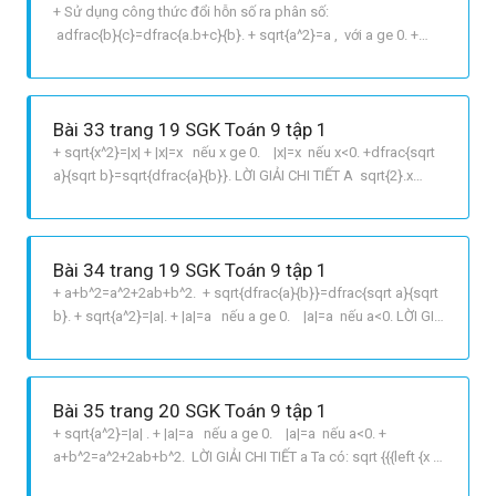
+ Sử dụng công thức đổi hỗn số ra phân số:
adfrac{b}{c}=dfrac{a.b+c}{b}. + sqrt{a^2}=a , với a ge 0. +
sqrt{dfrac{a}{b}}=dfrac{sqrt{a}}{sqrt{b}}, với a ge 0, b>0. +
sqrt{ab}=sqrt{a}. sqrt{b}, với a, b ge 0. + a^2 b^2=aba+b LỜI
GIẢI CHI TIẾT A Ta
Bài 33 trang 19 SGK Toán 9 tập 1
+ sqrt{x^2}=|x| + |x|=x nếu x ge 0. |x|=x nếu x<0. +dfrac{sqrt
a}{sqrt b}=sqrt{dfrac{a}{b}}. LỜI GIẢI CHI TIẾT A sqrt{2}.x
sqrt{50} = 0 Leftrightarrow sqrt{2}x=sqrt{50} Leftrightarrow
x=dfrac{sqrt{50}}{sqrt{2}} Leftrightarrow x =sqrt{dfrac{50}{2}}
Le
Bài 34 trang 19 SGK Toán 9 tập 1
+ a+b^2=a^2+2ab+b^2. + sqrt{dfrac{a}{b}}=dfrac{sqrt a}{sqrt
b}. + sqrt{a^2}=|a|. + |a|=a nếu a ge 0. |a|=a nếu a<0. LỜI GIẢI
CHI TIẾT A Ta có: ab^{2}.sqrt{dfrac{3}
{a^{2}b^{4}}}=ab^2.dfrac{sqrt{3}}{sqrt{a^2b^4}}
=ab^2.dfrac{sqrt{3}}{sqrt{a^2}.sqrt{b^4}}
Bài 35 trang 20 SGK Toán 9 tập 1
+ sqrt{a^2}=|a| . + |a|=a nếu a ge 0. |a|=a nếu a<0. +
a+b^2=a^2+2ab+b^2. LỜI GIẢI CHI TIẾT a Ta có: sqrt {{{left {x 3}
right}^2}} = 9 Leftrightarrow left| {x 3} right| = 9 Leftrightarrow