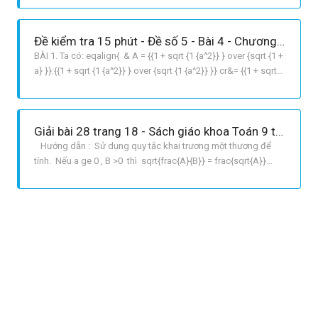
right = left {3 sqrt x } rightleft {3 + sqrt x }
Đề kiểm tra 15 phút - Đề số 5 - Bài 4 - Chương 1 - Đại số 9
BÀI 1. Ta có: eqalign{ & A = {{1 + sqrt {1 {a^2}} } over {sqrt {1 +
a} }}:{{1 + sqrt {1 {a^2}} } over {sqrt {1 {a^2}} }} cr&= {{1 + sqrt
{1 {a^2}} } over {sqrt {1 + a} }}.{{sqrt {1 {a^2}} } over {1 + sqrt {1
{a^2}} }} cr & = {{sqrt {left {1 a} rightleft {1 + a} right}
Giải bài 28 trang 18 - Sách giáo khoa Toán 9 tập 1
Hướng dẫn : Sử dụng quy tắc khai trương một thương để
tính. Nếu a ge 0 , B >0 thì sqrt{frac{A}{B}} = frac{sqrt{A}}
{sqrt{B}} Giải: a Ta có: sqrt{frac{289}{225}} =
frac{sqrt{289}}{sqrt{225}} = frac{17}{15} b Ta có sqrt{2
frac{14}{15}} =sqrt{frac{64}{25}}=​​ ​​