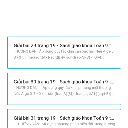
Giải bài 29 trang 19 - Sách giáo khoa Toán 9 tập 1
HƯỚNG DẪN: Áp dụng quy tắc chia căn bậc hai: Nếu A ge 0,
B> 0 thì frac{sqrt{A} }{sqrt{B}}= sqrt{frac{A}{B}} GIẢI:
a frac{sqrt{2} }{sqrt{18}}= sqrt{frac{2}{18}} = sqrt{frac{1}
{9}}=frac{1}{3} b frac{sqrt{15} }{sqrt{735}}= sqrt{frac{15}
{735}} = sqrt{frac{1}{49}}=fra
Giải bài 30 trang 19 - Sách giáo khoa Toán 9 tập 1
HƯỚNG DẪN: Áp dụng quy tắc khai phương một thương:
Nếu A ge 0, B> 0 thì sqrt{frac{A}{B}}=frac{sqrt{A} }{sqrt{B}}
sqrt{ A^2}=|A| = left{begin{matrix} A nếu Age0 A nếu
A<0end{matrix}right. GIẢI : a Ta có: frac{y}{x}.
sqrt{frac{x^2}{y^4}}= frac{y}{x}.
Giải bài 31 trang 19 - Sách giáo khoa Toán 9 tập 1
HƯỚNG DẪN: Sử dụng phương pháp biến đổi tương đương