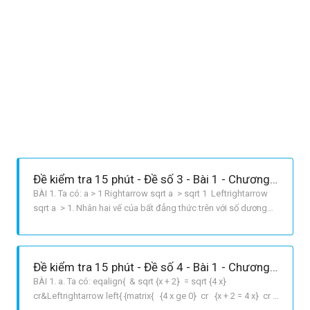
Đề kiểm tra 15 phút - Đề số 3 - Bài 1 - Chương 1 - Đại số 9
BÀI 1. Ta có: a > 1 Rightarrow sqrt a > sqrt 1 Leftrightarrow
sqrt a > 1. Nhân hai vế của bất đẳng thức trên với số dương
sqrt a , ta được: sqrt a .sqrt a > sqrt a Leftrightarrow a > sqrt
a . BÀI 2. Ta có: {x^2} + 2x + 5 = {x^2} + 2x + 1 + 4 = {left {x + 1}
right^2} + 4.
Đề kiểm tra 15 phút - Đề số 4 - Bài 1 - Chương 1 - Đại số 9
BÀI 1. a. Ta có: eqalign{ & sqrt {x + 2} = sqrt {4 x}
cr&Leftrightarrow left{ {matrix{ {4 x ge 0} cr {x + 2 = 4 x} cr }