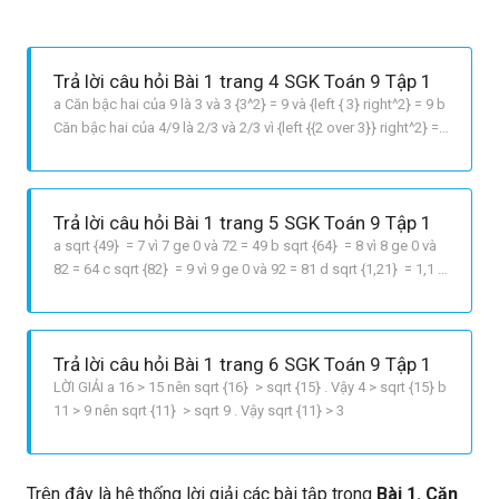
Trả lời câu hỏi Bài 1 trang 4 SGK Toán 9 Tập 1
a Căn bậc hai của 9 là 3 và 3 {3^2} = 9 và {left { 3} right^2} = 9 b
Căn bậc hai của 4/9 là 2/3 và 2/3 vì {left {{2 over 3}} right^2} =
{4 over 9} và {left { {2 over 3}} right^2} = {4 over 9} c Căn bậc
hai của 0,25 là 0,5 và 0,5 vì 0,{5^2} = 0,25 và left { 0,{5^2}} right
=
Trả lời câu hỏi Bài 1 trang 5 SGK Toán 9 Tập 1
a sqrt {49} = 7 vì 7 ge 0 và 72 = 49 b sqrt {64} = 8 vì 8 ge 0 và
82 = 64 c sqrt {82} = 9 vì 9 ge 0 và 92 = 81 d sqrt {1,21} = 1,1 vì
1,1 ge 0 và 1,12 = 1,21
Trả lời câu hỏi Bài 1 trang 6 SGK Toán 9 Tập 1
LỜI GIẢI a 16 > 15 nên sqrt {16} > sqrt {15} . Vậy 4 > sqrt {15} b
11 > 9 nên sqrt {11} > sqrt 9 . Vậy sqrt {11} > 3
Trên đây là hệ thống lời giải các bài tập trong
Bài 1. Căn