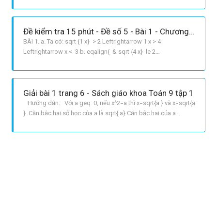
} right. cr&Leftrightarrow left{ {matrix{ {x le 4} cr {2x = 2} cr
} } right. cr & Leftrightarrow x = 1. cr} Ta có thể xét điều kiệ
Đề kiểm tra 15 phút - Đề số 5 - Bài 1 - Chương 1 - Đại số 9
BÀI 1. a. Ta có: sqrt {1 x} > 2 Leftrightarrow 1 x > 4
Leftrightarrow x < 3 b. eqalign{ & sqrt {4 x} le 2
Leftrightarrow 0 le 4 x le 4 cr & Leftrightarrow left{ {matrix{
{4 x ge 0} cr {4 x le 4} cr } } right. Leftrightarrow left{
{matrix{ {x le 4}
Giải bài 1 trang 6 - Sách giáo khoa Toán 9 tập 1
Hướng dẫn: Với a geq 0, nếu x^2=a thì x=sqrt{a } và x=sqrt{a
} Căn bậc hai số học của a là sqrt{ a} Căn bậc hai của a
là sqrt{ a} và sqrt{ a} Giải: Ta có: 11^2=121 nên căn bậc hai
số học của 121 là 11. Từ đó suy ra căn bậc hai của 121 là 11
và 11. Tương tự: căn bậc ha