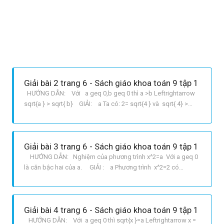
Giải bài 2 trang 6 - Sách giáo khoa toán 9 tập 1
HƯỚNG DẪN: Với a geq 0,b geq 0 thì a >b Leftrightarrow
sqrt{a } > sqrt{ b} GIẢI: a Ta có: 2= sqrt{4 } và sqrt{ 4} >
sqrt{3 } suy ra 2>sqrt{ 3} b Ta có: 6= sqrt{36 } và sqrt{ 36} >
sqrt{41 } suy ra 6< sqrt{ 41} c Ta có: 7= sqrt{49 } và sqrt{ 49}
Giải bài 3 trang 6 - Sách giáo khoa toán 9 tập 1
HƯỚNG DẪN: Nghiệm của phương trình x^2=a Với a geq 0
là căn bậc hai của a. GIẢI : a Phương trình x^2=2 có
nghiệm x1=sqrt{ 2} và x2= sqrt{ 2} Dùng máy tính ta tính
được approx 1,414 và approx 1,414 b Phương trình
x^2=3 có nghiệm x1= pm sqrt{ 2}
Giải bài 4 trang 6 - Sách giáo khoa toán 9 tập 1
HƯỚNG DẪN: Với a geq 0 thì sqrt{x }=a Leftrightarrow x =