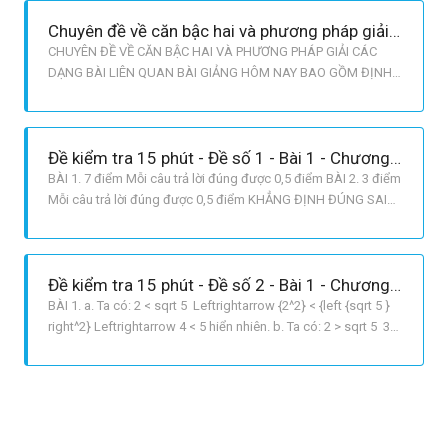
của hình chữ nhật là: 3,5.14 =
Chuyên đề về căn bậc hai và phương pháp giải các dạng bài liên quan
CHUYÊN ĐỀ VỀ CĂN BẬC HAI VÀ PHƯƠNG PHÁP GIẢI CÁC
DẠNG BÀI LIÊN QUAN BÀI GIẢNG HÔM NAY BAO GỒM ĐỊNH
NGHĨA VÀ CÔNG THỨC TỔNG QUÁT VỀ CĂN THỨC BẬC HAI.
BÊN CẠNH ĐÓ LÀ NHỮNG DẠNG MÀ BẠN CẦN LƯU Ý ĐỂ XỬ
LÝ CÁC BÀI TOÁN CÓ CHỨA CĂN THỨC BẬC HAI. MỜI CÁC
Đề kiểm tra 15 phút - Đề số 1 - Bài 1 - Chương I - Đại số 9
BẠN CŨNG THEO DÕI! I. CÁCH TÍNH CĂN BẬC HAI CĂN BẬC
BÀI 1. 7 điểm Mỗi câu trả lời đúng được 0,5 điểm BÀI 2. 3 điểm
Mỗi câu trả lời đúng được 0,5 điểm KHẲNG ĐỊNH ĐÚNG SAI
Số 0 là căn bậc hai số học của 0 × Giá trị nhỏ nhất của biểu
thức sqrt {{x^2} + 4x + 5} là 5 × Với a>b>0 thì sqrt a sqrt b <
sqrt {a b} × Với a>0 và b>0 thì sq
Đề kiểm tra 15 phút - Đề số 2 - Bài 1 - Chương 1 - Đại số 9
BÀI 1. a. Ta có: 2 < sqrt 5 Leftrightarrow {2^2} < {left {sqrt 5 }
right^2} Leftrightarrow 4 < 5 hiển nhiên. b. Ta có: 2 > sqrt 5 3
Leftrightarrow 5 > sqrt 5 Leftrightarrow {5^2} > {left {sqrt 5 }
right^2} Leftrightarrow 25 > 5 hiển nhiên BÀI 2. a. Ta có: {x^2} =
2 Leftrig