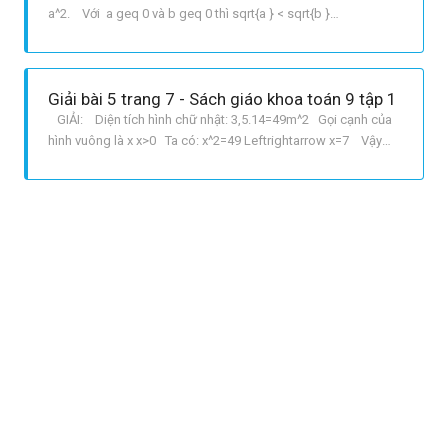
a^2. Với a geq 0 và b geq 0 thì sqrt{a } < sqrt{b }
Leftrightarrow a<b GIẢI: a Ta có: sqrt{x }=15 Leftrightarrow
x=15^2=225. b Ta có: 2sqrt{x }=14 Leftrightarrow sqrt{x}=7
Leftrightarrow x=7^2=4
Giải bài 5 trang 7 - Sách giáo khoa toán 9 tập 1
GIẢI: Diện tích hình chữ nhật: 3,5.14=49m^2 Gọi cạnh của
hình vuông là x x>0 Ta có: x^2=49 Leftrightarrow x=7 Vậy
cạnh của hình vuông là 7m.