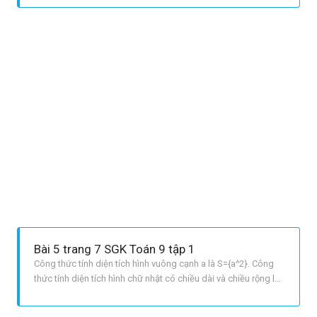
số học: Với hai số a và b không âm ta có: [ a<bLeftrightarrow
sqrt{a}<sqrt{b}] LỜI GIẢI
Bài 5 trang 7 SGK Toán 9 tập 1
Công thức tính diện tích hình vuông cạnh a là S={a^2}. Công
thức tính diện tích hình chữ nhật có chiều dài và chiều rộng lần
lượt là a; b là S=a.b LỜI GIẢI CHI TIẾT Gọi x là độ dài hình
vuông, x > 0. Diện tích của hình vuông là: x^2 , m^2 Diện tích