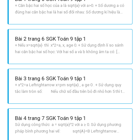
+ Căn bậc hai số học của a là sqrt{a} với a>0. + Số dương a có
đúng hai căn bậc hai là hai số đối nhau: Số dương kí hiệu là
sqrt{a} và số âm kí hiệu là sqrt{a}. LỜI GIẢI CHI TIẾT Ta có: +
sqrt{121} có căn bậc hai số học là 11 Rightarrow 121
có hai căn bậc hai
Bài 2 trang 6 SGK Toán 9 tập 1
+ Nếu x=sqrt{a} thì x^2=a, x, age 0. + Sử dụng định lí so sánh
hai căn bậc hai số học: Với hai số a và b không âm ta có: [
a<bLeftrightarrow sqrt{a}<sqrt{b}] LỜI GIẢI CHI TIẾT CÂU A: Ta
có: left{ matrix{{2^2} = 4 hfill cr {left {sqrt 3 } right^2} = 3 hfill
cr} right.
Bài 3 trang 6 SGK Toán 9 tập 1
+ x^2=a Leftrightarrow x=pm sqrt{a} , a ge 0 . + Sử dụng quy
tắc làm tròn số: Nếu chữ số đầu tiên bỏ đi nhỏ hơn 5 thì ta
giữ nguyên các chữ số còn lại. Nếu chữ số đầu tiên bỏ đi
lớn hơn hoặc bằng 5 thì ta cộng thêm 1 vào chữ số cuối cùng
của bộ phận còn lại. LỜI GIẢI
Bài 4 trang 7 SGK Toán 9 tập 1
Sử dụng công thức a = sqrt{a}^2 với a ≥ 0. Sử dụng phương
pháp bình phương hai vế: sqrt{A}=B Leftrightarrow
A=B^2 , với A, B ge 0 . Sử dụng định lí so sánh các căn bậc hai