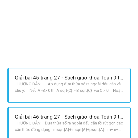
Giải bài 45 trang 27 - Sách giáo khoa Toán 9 tập 1
HƯỚNG DẪN: Áp dụng đưa thừa số ra ngoài dấu căn và
chú ý: Nếu A>B> 0 thì A sqrt{C} > B sqrt{C} với C > 0 Hoặc
đưa thừa số vào trong dấu căn và chú ý: Nếu A>B> 0
thì sqrt{A} > sqrt{B} GIẢI: a Ta
có: sqrt{12}=sqrt{4.3}=2sqrt{3} < 3sqrt{3} b Ta có: 3s
Giải bài 46 trang 27 - Sách giáo khoa Toán 9 tập 1
HƯỚNG DẪN: Đưa thừa số ra ngoài dấu căn rồi rút gọn các
căn thức đồng dạng: msqrt{A}+ nsqrt{A}+psqrt{A}= m+ n+
psqrt{A} GIẢI : a Ta có: 2sqrt{3x}4sqrt{3x}+27 3sqrt{3x} =