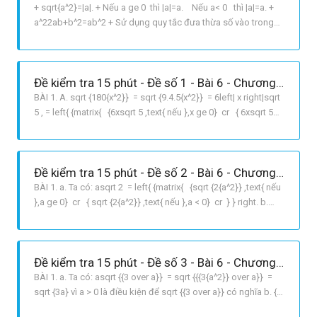
+ sqrt{a^2}=|a|. + Nếu a ge 0 thì |a|=a. Nếu a< 0 thì |a|=a. +
a^22ab+b^2=ab^2 + Sử dụng quy tắc đưa thừa số vào trong
dấu căn: Asqrt{B}=sqrt{A^2.B}, nếu A ge 0, B ge 0.
Asqrt{B}=sqrt{A^2.B}, nếu A < 0, Bge 0. LỜI GIẢI CHI TIẾT a Ta
có:
Đề kiểm tra 15 phút - Đề số 1 - Bài 6 - Chương 1 - Đại số 9
BÀI 1. A. sqrt {180{x^2}} = sqrt {9.4.5{x^2}} = 6left| x right|sqrt
5 , = left{ {matrix{ {6xsqrt 5 ,text{ nếu },x ge 0} cr { 6xsqrt 5
,text{ nếu },x < 0} cr } } right. b. sqrt {3{x^2} 6xy + 3{y^2}} =
sqrt {3{{left {x y} right}^2}} = left| {x y} ri
Đề kiểm tra 15 phút - Đề số 2 - Bài 6 - Chương 1 - Đại số 9
BÀI 1. a. Ta có: asqrt 2 = left{ {matrix{ {sqrt {2{a^2}} ,text{ nếu
},a ge 0} cr { sqrt {2{a^2}} ,text{ nếu },a < 0} cr } } right. b.
Điều kiện : a > 0 và b > 0 Rightarrow {a over b} > 0 Vậy : {a over
b}sqrt {{b over a}} = sqrt {{{left {{a over b}} right}
Đề kiểm tra 15 phút - Đề số 3 - Bài 6 - Chương 1 - Đại số 9
BÀI 1. a. Ta có: asqrt {{3 over a}} = sqrt {{{3{a^2}} over a}} =
sqrt {3a} vì a > 0 là điều kiện để sqrt {{3 over a}} có nghĩa b. {1
over {2x 1}}sqrt {5{{left {1 2x} right}^2}} ; = left{ {matrix{ {sqrt 5