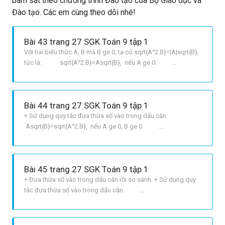
bám sát theo chương trình Đào tạo của Bộ Giáo dục và
Đào tạo. Các em cùng theo dõi nhé!
Bài 43 trang 27 SGK Toán 9 tập 1
Với hai biểu thức A, B mà B ge 0, ta có sqrt{A^2.B}=|A|sqrt{B},
tức là: sqrt{A^2.B}=Asqrt{B}, nếu A ge 0.
sqrt{A^2.B}=Asqrt{B}, nếu A < 0. LỜI GIẢI CHI TIẾT
a sqrt{54}=sqrt{9. 6}=sqrt{3^2.6}=3sqrt{6}.
b sqrt{108}=sqrt{36.3}=sqrt{6^2.3}=6sqrt{
Bài 44 trang 27 SGK Toán 9 tập 1
+ Sử dụng quy tắc đưa thừa số vào trong dấu căn:
Asqrt{B}=sqrt{A^2.B}, nếu A ge 0, B ge 0.
Asqrt{B}=sqrt{A^2.B}, nếu A < 0, Bge 0. LỜI GIẢI CHI TIẾT Ta
có: + 3sqrt{5}=sqrt{3^2.5}=sqrt{9.5}=sqrt{45}. +
5sqrt{2}=sqrt{5^2.2}=sqrt{25.2}=sqrt{50}. +
Bài 45 trang 27 SGK Toán 9 tập 1
+ Đưa thừa số vào trong dấu căn rồi so sánh. + Sử dụng quy
tắc đưa thừa số vào trong dấu căn:
Asqrt{B}=sqrt{A^2.B}, nếu A ge 0, B ge 0.
Asqrt{B}=sqrt{A^2.B}, nếu A < 0, Bge 0. + Sử dụng định lí so
sánh hai căn bậc hai số học: a < b Leftrightar