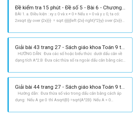
7
Đề kiểm tra 15 phút - Đề số 5 - Bài 6 - Chương 1 - Đại số 9
BÀI 1. a. Điều kiện : xy ≥ 0 và x ≠ 0 + Nếu x > 0 và y ≥ 0, ta có:
2xsqrt {{y over {2x}}} = sqrt {{{{{left {2x} right}^2}y} over {2x}}}
= sqrt {2xy} + Nếu x < 0 và y ≤ 0, ta có: 2xsqrt {{y over {2x}}} =
sqrt {2xy} b. Điều kiện : left{ {matrix{ {{{x y} over x}
Giải bài 43 trang 27 - Sách giáo khoa Toán 9 tập 1
HƯỚNG DẪN: Đưa các số hoặc biểu thức dưới dấu căn về
dạng tích A^2.B Đưa các thừa số ra ngoài dấu căn bằng cách
áp dụng: sqrt{A^2B}=|A|sqrt{B} với B ge 0 GIẢI: a Ta
có: sqrt{54}=sqrt{9.6}=3sqrt{6} b Ta
có: sqrt{108}=sqrt{36.3}=6sqrt{3} c Ta có: 0,005 sqrt{28800}=
Giải bài 44 trang 27 - Sách giáo khoa Toán 9 tập 1
Hướng dẫn: Đưa thừa số vào trong dấu căn bằng cách áp
dụng: Nếu A ge 0 thì Asqrt{B} =sqrt{A^2B} Nếu A < 0
thì Asqrt{B} = sqrt{A^2B} Chú ý đến dấu của số trước dấu căn.
GIẢI: Ta có: 5sqrt{3} = sqrt{3^2.5}=sqrt{45}; 5sqrt{2}=
sqrt{5^2.2}= sqrt{50}; frac{2}