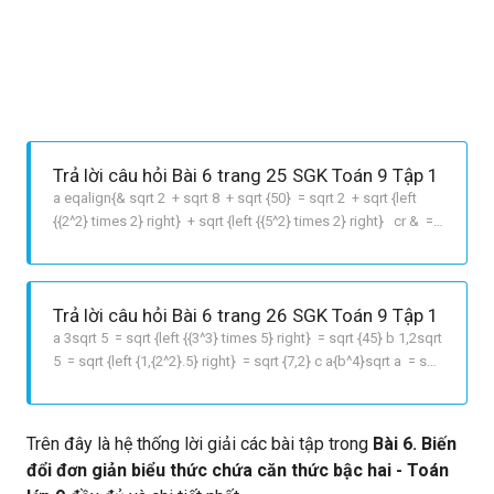
Trả lời câu hỏi Bài 6 trang 25 SGK Toán 9 Tập 1
a eqalign{& sqrt 2 + sqrt 8 + sqrt {50} = sqrt 2 + sqrt {left
{{2^2} times 2} right} + sqrt {left {{5^2} times 2} right} cr & =
sqrt 2 + 2sqrt 2 + 5sqrt 2 = 8sqrt 2 cr} b eqalign{& 4sqrt 3 +
sqrt {27} sqrt {45} + sqrt 5 = 4sqrt 3 + sqrt {left {{3^2}
Trả lời câu hỏi Bài 6 trang 26 SGK Toán 9 Tập 1
a 3sqrt 5 = sqrt {left {{3^3} times 5} right} = sqrt {45} b 1,2sqrt
5 = sqrt {left {1,{2^2}.5} right} = sqrt {7,2} c a{b^4}sqrt a = sqrt
{left {{{left {a{b^4}} right}^2}a} right} = sqrt {left {{a^2}{b^8}a}
right} = sqrt {{a^3}{b^8}} d 2
Trên đây là hệ thống lời giải các bài tập trong
Bài 6. Biến
đổi đơn giản biểu thức chứa căn thức bậc hai - Toán