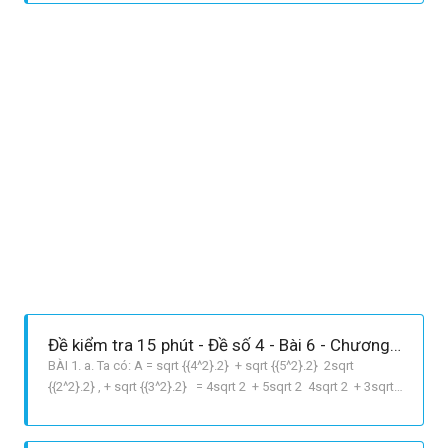
text{ nếu }x > {1 over 2}} cr { sqrt 5 text{ nếu }x <
Đề kiểm tra 15 phút - Đề số 4 - Bài 6 - Chương 1 - Đại số 9
BÀI 1. a. Ta có: A = sqrt {{4^2}.2} + sqrt {{5^2}.2} 2sqrt
{{2^2}.2} , + sqrt {{3^2}.2} = 4sqrt 2 + 5sqrt 2 4sqrt 2 + 3sqrt
2 = 8sqrt 2 b. Ta có: eqalign{ & B = 2sqrt {{2^2}.7} + 3sqrt
{{3^2}.7} 5sqrt {{4^2}.7} cr & = 4sqrt 7 + 9sqrt 7 20sqrt 7 =