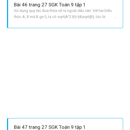
Bài 46 trang 27 SGK Toán 9 tập 1
Sử dụng quy tắc đưa thừa số ra ngoài dấu căn: Với hai biểu
thức A, B mà B ge 0, ta có sqrt{A^2.B}=|A|sqrt{B}, tức là:
sqrt{A^2.B}=Asqrt{B}, nếu A ge 0.
sqrt{A^2.B}=Asqrt{B}, nếu A < 0. LỜI GIẢI CHI TIẾT A Ta có:
2sqrt{3x}4sqrt{3x}+273sqrt{3x}
Bài 47 trang 27 SGK Toán 9 tập 1