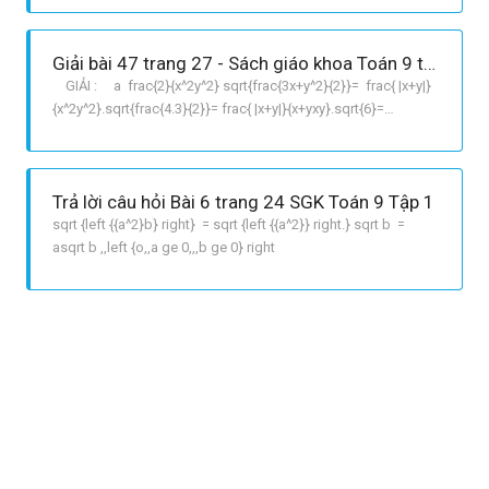
243 sqrt{3x}+ 27= 5 sqrt{3x}+27 b Ta có: 3sqrt{2x}5sqrt{8x}
+ 7sqrt{18x}+28= 3sqrt{2
Giải bài 47 trang 27 - Sách giáo khoa Toán 9 tập 1
GIẢI : a frac{2}{x^2y^2} sqrt{frac{3x+y^2}{2}}= frac{ |x+y|}
{x^2y^2}.sqrt{frac{4.3}{2}}= frac{ |x+y|}{x+yxy}.sqrt{6}=
frac{sqrt{6} }{x+y} Vì x+y>0 nên |x+y|= x+y b frac{2}{2x1}
sqrt{5a14a+4a^2}= frac{2}{2x1} sqrt{5a12a^2}= frac{2}
{2a1}|a|.|12a|.sqrt{5}=
Trả lời câu hỏi Bài 6 trang 24 SGK Toán 9 Tập 1
sqrt {left {{a^2}b} right} = sqrt {left {{a^2}} right.} sqrt b =
asqrt b ,,left {o,,a ge 0,,,b ge 0} right