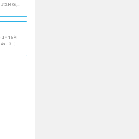
 = ƯCLN 36,
 d = 1 BÀI
 4n + 3 ⋮ p