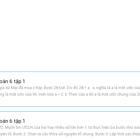
oán 6 tập 1
giả sử Mai đã mua x hộp được 28 bút. Do đó 28 = a . x; nghĩa là a là một ước củ
ng là một ước của 36. Hơn nữa a > 2. b Theo câu a thì a là một ước chung của 28
oán 6 tập 1
72. Muốn tìm ƯCLN của hai hay nhiều số lớn hơn 1, ta thực hiện ba bước như sau
uyên tố. Bước 2: Chọn ra các thừa số nguyên tố chung. Bước 3: Lập tích các thừ