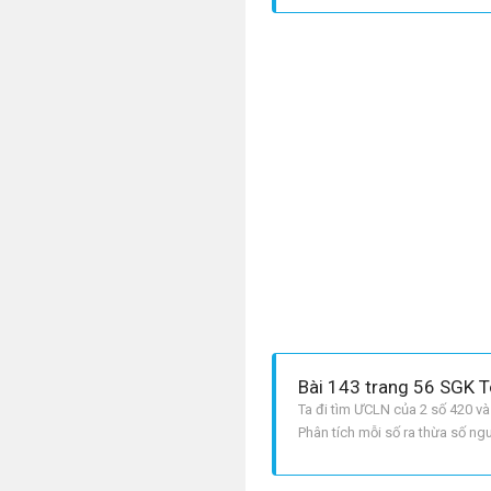
Bài 143 trang 56 SGK T
Ta đi tìm ƯCLN của 2 số 420 và
Phân tích mỗi số ra thừa số ng
chọn, mỗi thừa số lấy với số m