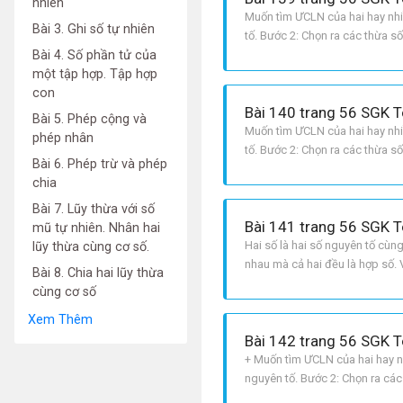
nhiên
Muốn tìm ƯCLN của hai hay nhiề
Bài 3. Ghi số tự nhiên
tố. Bước 2: Chọn ra các thừa s
Bài 4. Số phần tử của
nhất của nó. Tích đó là ƯCLN ph
một tập hợp. Tập hợp
con
Bài 140 trang 56 SGK T
Bài 5. Phép cộng và
Muốn tìm ƯCLN của hai hay nhiề
phép nhân
tố. Bước 2: Chọn ra các thừa s
Bài 6. Phép trừ và phép
nhất của nó. Tích đó là ƯCLN ph
chia
Bài 7. Lũy thừa với số
Bài 141 trang 56 SGK T
mũ tự nhiên. Nhân hai
Hai số là hai số nguyên tố cùn
lũy thừa cùng cơ số.
nhau mà cả hai đều là hợp số. 
Bài 8. Chia hai lũy thừa
nào chung. Vì thế ƯCLN 4, 9 = 1;
cùng cơ số
Xem Thêm
Bài 142 trang 56 SGK T
+ Muốn tìm ƯCLN của hai hay nh
nguyên tố. Bước 2: Chọn ra các
nhỏ nhất của nó. Tích đó là Ư