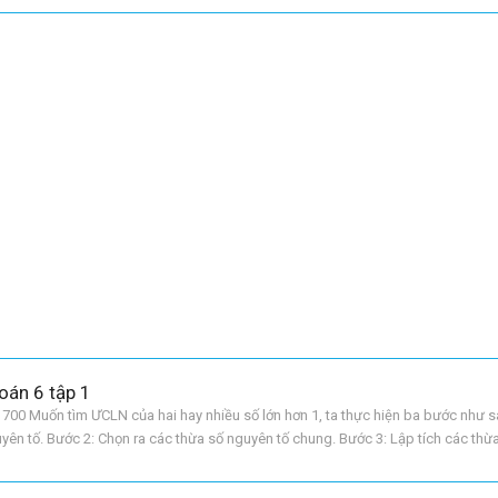
oán 6 tập 1
 700 Muốn tìm ƯCLN của hai hay nhiều số lớn hơn 1, ta thực hiện ba bước như s
uyên tố. Bước 2: Chọn ra các thừa số nguyên tố chung. Bước 3: Lập tích các thừ
ũ nhỏ nhất của nó. Tích đó là ƯCLN