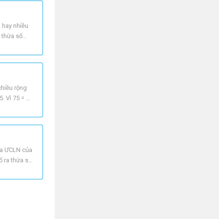
 hay nhiều
c thừa số
chiều rộng
 Vì 75 = 3 .
của ƯCLN của
ố ra thừa số