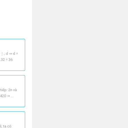
 ;⋮; d ⇒ d =
.32 = 36
tiếp: 2n và
= 420 ⇒
, ta có: