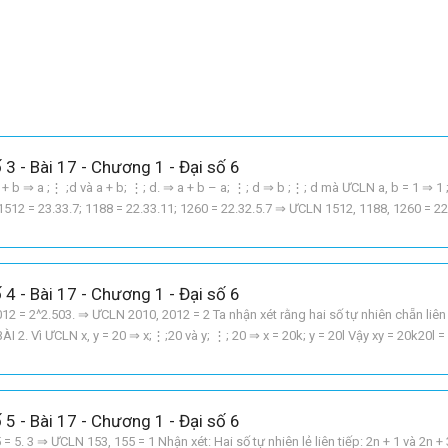
 3 - Bài 17 - Chương 1 - Đại số 6
 + b ⇒ a ;⋮ ;d và a + b; ⋮; d. ⇒ a + b – a; ⋮; d ⇒ b ;⋮; d mà ƯCLN a, b = 1 ⇒ 1
 1512 = 23.33.7; 1188 = 22.33.11; 1260 = 22.32.5.7 ⇒ ƯCLN 1512, 1188, 1260 = 22
 4 - Bài 17 - Chương 1 - Đại số 6
2012 = 2^2.503. ⇒ ƯCLN 2010, 2012 = 2 Ta nhận xét rằng hai số tự nhiên chẵn liên 
BÀI 2. Vì ƯCLN x, y = 20 ⇒ x;⋮;20 và y; ⋮; 20 ⇒ x = 20k; y = 20l Vậy xy = 20k20l 
ác số
 5 - Bài 17 - Chương 1 - Đại số 6
 5. 3 ⇒ ƯCLN 153, 155 = 1 Nhận xét: Hai số tự nhiên lẻ liên tiếp: 2n + 1 và 2n + 3