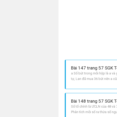
Bài 147 trang 57 SGK T
a Số bút trong mỗi hộp là a và 
tự, Lan đã mua 36 bút nên a cũ
có: 28 = 2^2. 7, 36 = 2^2.
Bài 148 trang 57 SGK T
Số tổ chính là ƯCLN của 48 và 
Phân tích mỗi số ra thừa số ng