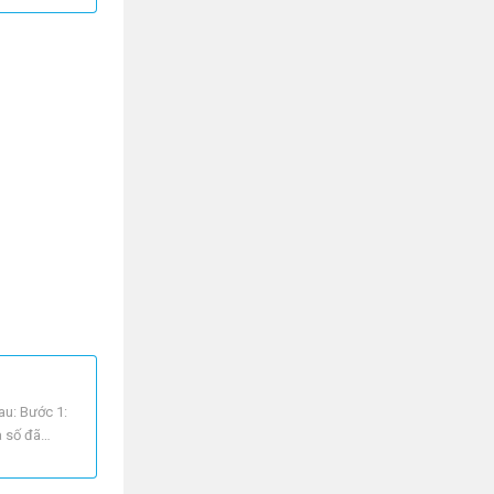
au: Bước 1:
a số đã