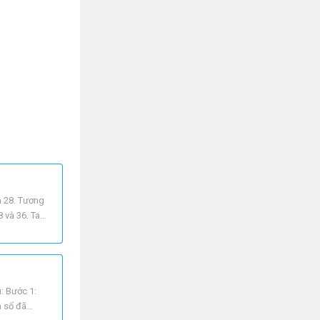
a 28. Tương
 và 36. Ta
: Bước 1:
a số đã