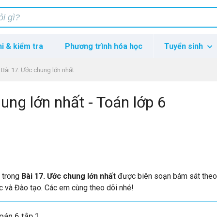
hi & kiểm tra
Phương trình hóa học
Tuyển sinh
Bài 17. Ước chung lớn nhất
ung lớn nhất - Toán lớp 6
p trong
Bài 17. Ước chung lớn nhất
được biên soạn bám sát the
c và Đào tạo. Các em cùng theo dõi nhé!
oán 6 tập 1