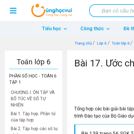
Tiểu học
Công thức
Đề t
Trang chủ
Lớp 6
Toán lớp 6
Bài 17. Ước ch
Toán lớp 6
PHẦN SỐ HỌC - TOÁN 6
TẬP 1
CHƯƠNG I. ÔN TẬP VÀ
BỔ TÚC VỀ SỐ TỰ
NHIÊN
Tổng hợp các bài giải bài tậ
Bài 1. Tập hợp. Phần tử
trình Đào tạo của Bộ Giáo dụ
của tập hợp
Bài 2. Tập hợp các số tự
Bài 139 trang 56 SGK T