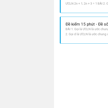
ƯCLN 2n + 1; 2n + 3 = 1 BÀI 2. G
42, 48 ⇒ x = 6
Đề kiểm 15 phút - Đề số
BÀI 1. Gọi là ƯCLN là ước chun
2. Gọi d là ƯCLN là ước chung 
và 4n + 6 ⋮ p ⇒ 4n + 6 – 4n + 