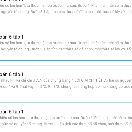
u số lớn hơn 1, ta thực hiện ba bước như sau: Bước 1: Phân tích mỗi số ra thừ
ố nguyên tố chung. Bước 3: Lập tích các thừa số đã chọn, mỗi thừa số lấy với số
ải tìm LỜI GIẢI CHI TIẾT a Ta có
oán 6 tập 1
u số lớn hơn 1, ta thực hiện ba bước như sau: Bước 1: Phân tích mỗi số ra thừ
ố nguyên tố chung. Bước 3: Lập tích các thừa số đã chọn, mỗi thừa số lấy với số
ải tìm LỜI GIẢI CHI TIẾT a Vì 80
oán 6 tập 1
g nhau khi và chỉ khi ƯCLN của chúng bằng 1 LỜI GIẢI CHI TIẾT Có hai số nguyê
Ví dụ 4 và 9. Thật vậy 4 = 2^2; 9 = 3^2, chúng là những hợp số mà không có ước
 nghĩa là 4 và 9 là
oán 6 tập 1
iều số lớn hơn 1, ta thực hiện ba bước như sau: Bước 1: Phân tích mỗi số ra th
 thừa số nguyên tố chung. Bước 3: Lập tích các thừa số đã chọn, mỗi thừa số lấ
CLN phải tìm + Muốn tìm ƯC thông qua