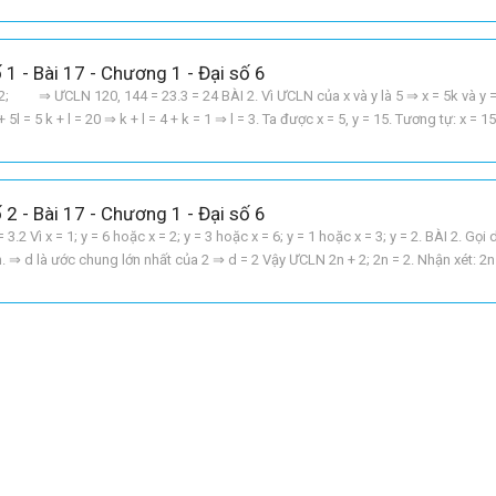
ũ nhỏ nhất của nó. Tích đó là ƯCLN p
 1 - Bài 17 - Chương 1 - Đại số 6
2; ⇒ ƯCLN 120, 144 = 23.3 = 24 BÀI 2. Vì ƯCLN của x và y là 5 ⇒ x = 5k và y = 5l
l = 5 k + l = 20 ⇒ k + l = 4 + k = 1 ⇒ l = 3. Ta được x = 5, y = 15. Tương tự: x = 15,
 2 - Bài 17 - Chương 1 - Đại số 6
= 3.2 Vì x = 1; y = 6 hoặc x = 2; y = 3 hoặc x = 6; y = 1 hoặc x = 3; y = 2. BÀI 2. Gọi 
. ⇒ d là ước chung lớn nhất của 2 ⇒ d = 2 Vậy ƯCLN 2n + 2; 2n = 2. Nhận xét: 2n 