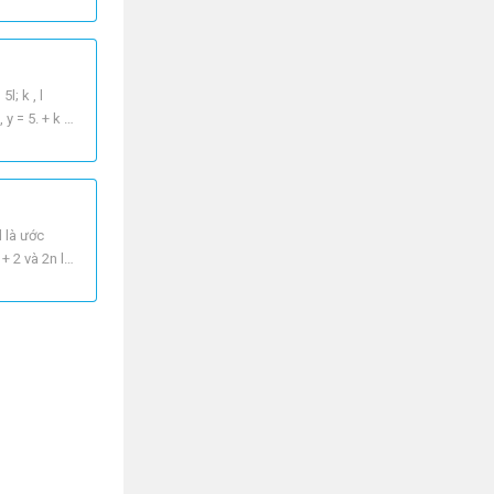
; k , l
 y = 5. + k =
d là ước
+ 2 và 2n là