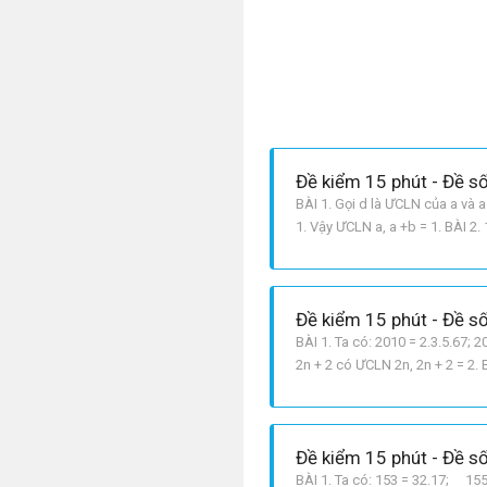
Đề kiểm 15 phút - Đề số
BÀI 1. Gọi d là ƯCLN của a và a
1. Vậy ƯCLN a, a +b = 1. BÀI 2.
Đề kiểm 15 phút - Đề số
BÀI 1. Ta có: 2010 = 2.3.5.67; 
2n + 2 có ƯCLN 2n, 2n + 2 = 2. 
400kl = 420. ⇒ Không tồn tại c
Đề kiểm 15 phút - Đề số
BÀI 1. Ta có: 153 = 32.17; 155 =