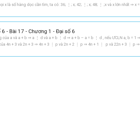
ọi x là số hàng dọc cần tìm, ta có: 36; ⋮; x; 42; ⋮; x; 48; ⋮ ;x và x lớn nhất ⇒ x
 6 - Bài 17 - Chương 1 - Đại số 6
g của a và a + b ⇒ a ⋮ d và a + b ⋮ d ⇒ a + b – a = b ⋮ d , nếu ƯCLN a, b = 1 ⇒
của 4n + 3 và 2n + 3 ⇒ 4n + 3 ⋮ p và 2n + 2 ⋮ p ⇒ 4n + 1 ⋮ p và 22n + 3 ⋮ p ⇒
3 = 3 ⋮ p ⇒ p = 1 hoặc p = 3