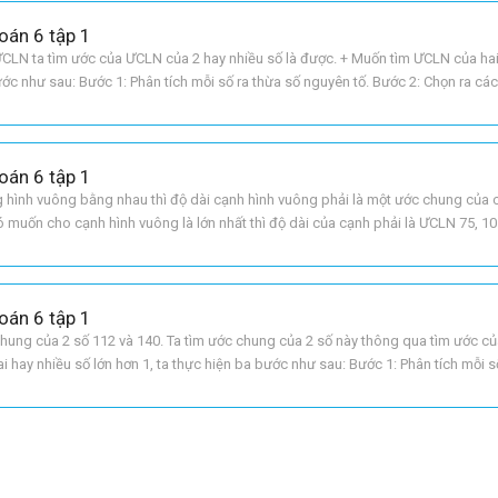
oán 6 tập 1
CLN ta tìm ước của ƯCLN của 2 hay nhiều số là được. + Muốn tìm ƯCLN của hai
bước như sau: Bước 1: Phân tích mỗi số ra thừa số nguyên tố. Bước 2: Chọn ra cá
ích các thừa số đã chọn, mỗi thừa số
oán 6 tập 1
g hình vuông bằng nhau thì độ dài cạnh hình vuông phải là một ước chung của 
 muốn cho cạnh hình vuông là lớn nhất thì độ dài của cạnh phải là ƯCLN 75, 105.
5, 105 =3.5= 15. Vậy độ
oán 6 tập 1
 chung của 2 số 112 và 140. Ta tìm ước chung của 2 số này thông qua tìm ước 
 hay nhiều số lớn hơn 1, ta thực hiện ba bước như sau: Bước 1: Phân tích mỗi s
c thừa số nguyên tố chung. Bước