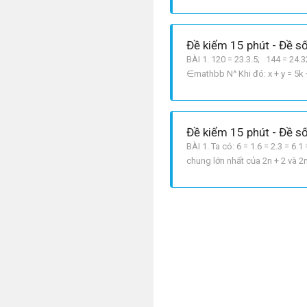
chọn, mỗi thừa số lấy với số m
Đề kiểm 15 phút - Đề số
BÀI 1. 120 = 23.3.5; 144 = 24.3
∈mathbb N^ Khi đó: x + y = 5k + 5
l = 2 ⇒ x = y = 10
Đề kiểm 15 phút - Đề số
BÀI 1. Ta có: 6 = 1.6 = 2.3 = 6.1 
chung lớn nhất của 2n + 2 và 2n
hai số chẵn liên tiếp