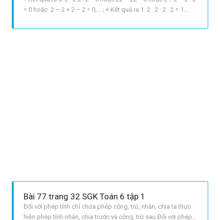
= 0 hoặc 2 – 2 + 2 – 2 = 0,….; + Kết quả ra 1: 2 . 2 : 2 . 2 = 1
hoặc 22 : 22 = 1 hoặc 22 : 2 + 2 = 1 hoặc 2 + 2 : 2 . 2 = 1,… +
Kết quả ra 2: 2 : 2 + 2 : 2 = 2; + Kết quả ra 3: 22 – 2 : 2 = 3; + Kết
quả ra 4: 2 + 2 + 2 – 2 = 4
Bài 77 trang 32 SGK Toán 6 tập 1
Đối với phép tính chỉ chứa phép cộng, trừ, nhân, chia ta thực
hiện phép tính nhân, chia trước và cộng, trừ sau Đối với phép