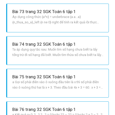
Bài 73 trang 32 SGK Toán 6 tập 1
Áp dụng công thức {a^n} = underbrace {a.a...a}
{n,,thua,,so,,a},,left {n ne 0} right để tính ra kết quả rồi thực
hiện phép tính. Câu b,c ta có thể áp dụng công thức : a.b + a.c
= a. b + c hoặc a.b a.c= a. b c LỜI GIẢI CHI TIẾT a 5 . 42 – 18 :
32 = 5 . 16 18 : 9 = 80 2 = 78; b 33 .
Bài 74 trang 32 SGK Toán 6 tập 1
Ta áp dụng quy tắc sau: Muốn tìm số hạng chưa biết ta lấy
tổng trừ đi số hạng đã biết. Muốn tìm thừa số chưa biết ta lấy
tích chia cho thừa số đã biết. Muốn tìm số trừ ta lấy số bị trừ
trừ đi hiệu. Muốn tìm số bị trừ ta lấy hiệu cộng với số trừ LỜI
GIẢI CHI TIẾT a 541 + 218 x = 735 Suy ra 218 x =
Bài 75 trang 32 SGK Toán 6 tập 1
a Gọi số phải điền vào ô vuông đầu tiên là x thì số phải điền
vào ô vuông thứ hai là x + 3. Theo đầu bài 4x + 3 = 60. x + 3 =
60 : 4 x + 3 = 15. x = 15 3 = 12. Vậy ta có 12 + 3 = 15 x4 = 60 b
Gọi số phải điền vào ô vuông đầu tiên là x thì số phải điền vào
ô vuông thứ hai là 3x. Theo đầu bài, 3x
Bài 76 trang 32 SGK Toán 6 tập 1
+ Kết quả ra 0: 2 . 2 2 . 2 = 0 hoặc 22 – 22 = 0 hoặc 2 + 2 – 2 . 2