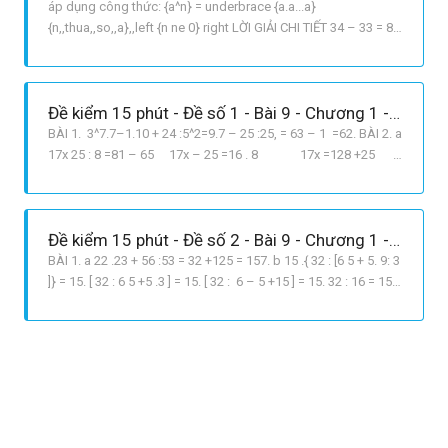
áp dụng công thức: {a^n} = underbrace {a.a...a}
{n,,thua,,so,,a},,left {n ne 0} right LỜI GIẢI CHI TIẾT 34 – 33 = 81
27 =54. Vậy cộng đồng các dân tộc Việt Nam có 54 dân tộc.
Đề kiểm 15 phút - Đề số 1 - Bài 9 - Chương 1 - Đại số 6
BÀI 1. 3^7.7–1.10 + 24 :5^2=9.7 – 25 :25, = 63 – 1 =62. BÀI 2. a
17x 25 : 8 =81 – 65 17x – 25 =16 . 8 17x =128 +25
17 x = 153 x =9 b x 60 = 2010^6 : 2010^5 x 60 =
2010 x =2010 + 60 =2070.
Đề kiểm 15 phút - Đề số 2 - Bài 9 - Chương 1 - Đại số 6
BÀI 1. a 22 .23 + 56 :53 = 32 +125 = 157. b 15 .{ 32 : [6 5 + 5. 9: 3
]} = 15. [ 32 : 6 5 +5 .3 ] = 15. [ 32 : 6 – 5 +15 ] = 15. 32 : 16 = 15.2
= 30. BÀI 2. a 720 : [41 – 2x – 5 ] = 40 ⟹ 41 – 2x – 5 =
720 : 40 ⟹ 41 – 2x – 5 = 18 ⟹ 2x – 5 = 41 18