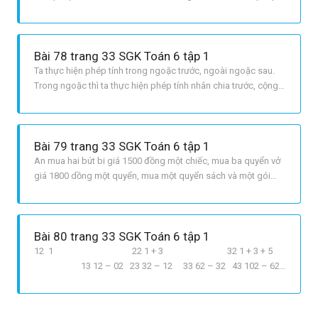
tính có nhiều dấu ngoặc: ta thực hiện ưu tiên thứ tự ngoặc như
sau: > [ ] > { } LỜI GIẢI CHI TIẾT a 27 . 75 + 25 . 27 150 ;;= 2025
+ 675 150 ;;= 2700 150 = 25
Bài 78 trang 33 SGK Toán 6 tập 1
Ta thực hiện phép tính trong ngoặc trước, ngoài ngoặc sau.
Trong ngoặc thì ta thực hiện phép tính nhân chia trước, cộng
trừ sau. LỜI GIẢI CHI TIẾT 12 000 1500 . 2 + 1800 . 3 + 1800 . 2 :
3 = 12 000 3000 + 5400 + 3600 : 3 = 12 000 3000 + 5400 + 1200
= 12 000 9600 = 2400.
Bài 79 trang 33 SGK Toán 6 tập 1
An mua hai bút bi giá 1500 đồng một chiếc, mua ba quyển vở
giá 1800 dồng một quyển, mua một quyển sách và một gói
phong bì. Biết số tiền mua ba quyển sách bằng số tiền mua
hai quyển vở, tổng số tiền phải trả là 12 000 đồng. Tính giá một
gói phong bì.
Bài 80 trang 33 SGK Toán 6 tập 1
12 1 22 1 + 3 32 1 + 3 + 5
13 12 – 02 23 32 – 12 33 62 – 32 43 102 – 62
0 + 12 02 +12 1 + 22 12 + 22 2 + 32 22 + 32