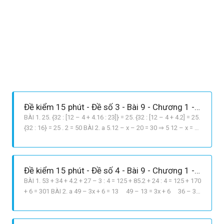
Đề kiểm 15 phút - Đề số 3 - Bài 9 - Chương 1 - Đại số 6
BÀI 1. 25. {32 : [12 – 4 + 4.16 : 23]} = 25. {32 : [12 – 4 + 4.2] = 25.
{32 : 16} = 25 . 2 = 50 BÀI 2. a 5.12 – x – 20 = 30 ⇒ 5 12 – x = 30
+ 20 ⇒ 12 – x = 50 : 5 ⇒ 12 – x = 10 ⇒ x = 12 – 10 ⇒ x = 2 b 50
– 6x. 18 = 23. 32. 5 ⇒ 50 – 6x = 360 : 18 ⇒ 50 – 6x = 20 ⇒ 6x =
50 – 20 ⇒ x = 30 : 6 ⇒ x = 5
Đề kiểm 15 phút - Đề số 4 - Bài 9 - Chương 1 - Đại số 6
BÀI 1. 53 + 34 + 4.2 + 27 – 3 : 4 = 125 + 85.2 + 24 : 4 = 125 + 170
+ 6 = 301 BÀI 2. a 49 – 3x + 6 = 13 49 – 13 = 3x + 6 36 – 3x
+ 6 x + 6 = 36 : 3 x + 6 = 12 x = 12 – 6 = 6 b 5x + 310 – x +
x = 45 5x + 30 – 3x +x = 45 5 – 3 + 1 x = 45 – 30 3x = 15
x = 15 : 3 = 5