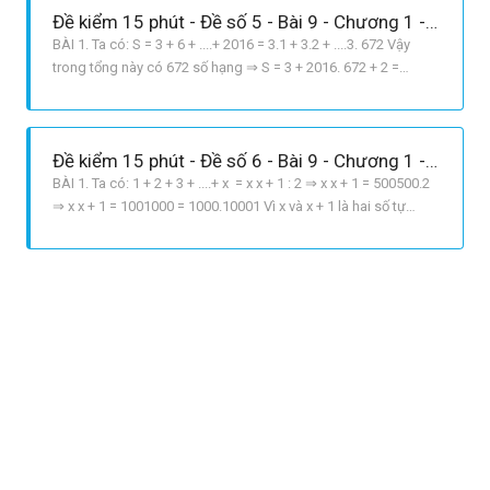
Đề kiểm 15 phút - Đề số 5 - Bài 9 - Chương 1 - Đại số 6
BÀI 1. Ta có: S = 3 + 6 + ....+ 2016 = 3.1 + 3.2 + ....3. 672 Vậy
trong tổng này có 672 số hạng ⇒ S = 3 + 2016. 672 + 2 =
678384 BÀI 2. Ta có: 79 = 74. 74.7 = 2401.2401.7 Vậy số hạng
79 có tận cùng là 7 Cách khác: 79 = 4035 3607 ⇒ 79 + 3 có
tận cùng bằng 0 BÀI 3. 231 – x – 6 = 1339 : 13 231 – x – 6
Đề kiểm 15 phút - Đề số 6 - Bài 9 - Chương 1 - Đại số 6
BÀI 1. Ta có: 1 + 2 + 3 + ....+ x = x x + 1 : 2 ⇒ x x + 1 = 500500.2
⇒ x x + 1 = 1001000 = 1000.10001 Vì x và x + 1 là hai số tự
nhiên liên tiếp ⇒ x = 1000 BÀI 2. Ta có: 7n+4 – 7n – 7n.74 – 7n
74 – 1 = 7n 2401 – 1 = 7n.2400 Ta có: 2400 chia hết cho 30 ⇒
7n.2400 chia hết cho 30