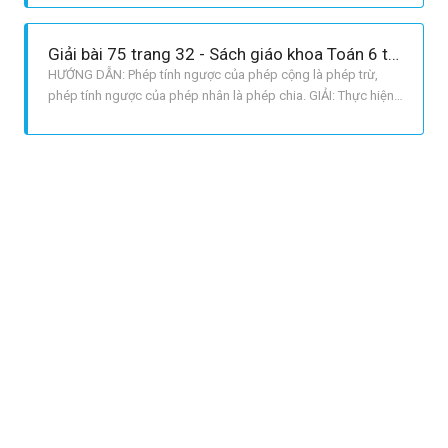
số bị chia ta lấy thương nhân với số chia. Muốn tìm số chia ta
lấy số bị chia chia cho thương. GIẢI: a 541
Giải bài 75 trang 32 - Sách giáo khoa Toán 6 tập 1
HƯỚNG DẪN: Phép tính ngược của phép cộng là phép trừ,
phép tính ngược của phép nhân là phép chia. GIẢI: Thực hiện
phép tính ngược của các phép tính đã cho, ta lần lượt có: a 60
: 4 = 15, 15 3 = 12. b 11 + 4 = 15, 15 : 3 = 5.