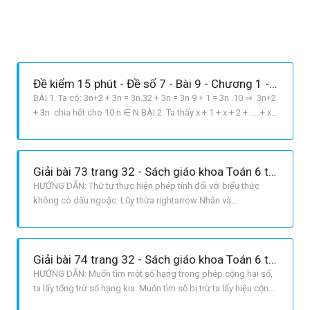
Đề kiểm 15 phút - Đề số 7 - Bài 9 - Chương 1 - Đại số 6
BÀI 1. Ta có: 3n+2 + 3n = 3n.32 + 3n = 3n 9 + 1 = 3n .10 ⇒ 3n+2
+ 3n chia hết cho 10 n ∈ N BÀI 2. Ta thấy x + 1 + x + 2 + .....+ x +
100 = S, là tổng của 100 số hạng ⇒ S = 100x + 1 + 2+...+ 100
= 100x + 100 + 1.100 : 2 = 100x + 5050 ⇒ 100x + 5050 = 7450 ⇒
100x = 7450 – 5050 ⇒ 100x = 2400 ⇒ x
Giải bài 73 trang 32 - Sách giáo khoa Toán 6 tập 1
HƯỚNG DẪN: Thứ tự thực hiện phép tính đối với biểu thức
không có dấu ngoặc: Lũy thừa rightarrow Nhân và
chia rightarrow Cộng và trừ Thứ tự thực hiện phép tính đối với
biểu thức có dấu ngoặc: rightarrow [] rightarrow {} Chú ý áp
dụng tính chất: a.b + a.c = a.b + c để tính nhanh hơn. GIẢI:
Giải bài 74 trang 32 - Sách giáo khoa Toán 6 tập 1
HƯỚNG DẪN: Muốn tìm một số hạng trong phép cộng hai số,
ta lấy tổng trừ số hạng kia. Muốn tìm số bị trừ ta lấy hiệu cộng
với số trừ. Muốn tìm số trừ ta lấy số bị trừ trừ đi hiệu. Muốn tím