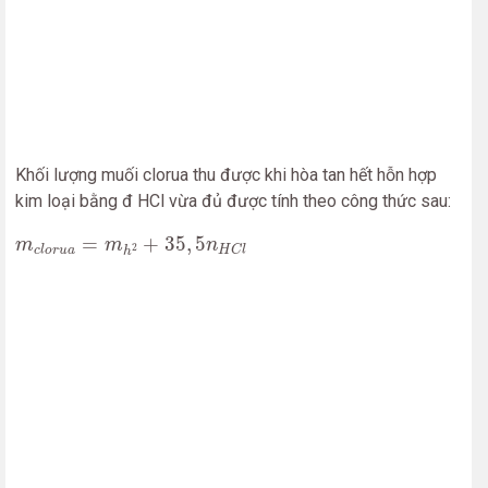
Khối lượng muối clorua thu được khi hòa tan hết hỗn hợp
kim loại bằng đ HCl vừa đủ được tính theo công thức sau:
m
c
l
o
r
u
a
=
m
h
2
+
35
,
5
n
H
C
l
=
+
35
,
5
m
m
n
2
c
l
o
r
u
a
H
C
l
h