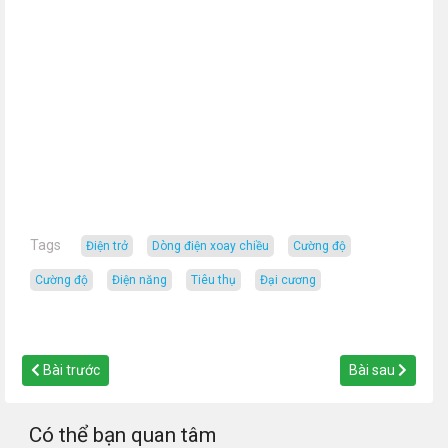
Tags
điện trở
dòng điện xoay chiều
cường độ
cường độ
điện năng
tiêu thụ
đại cương
Bài trước
Bài sau
Có thể bạn quan tâm