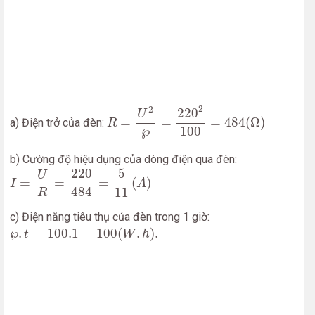
R
=
U
2
℘
=
220
2
100
=
484
(
Ω
)
2
2
220
U
=
=
=
484
(
Ω
)
a) Điện trở của đèn:
R
℘
100
b) Cường độ hiệu dụng của dòng điện qua đèn:
I
=
U
R
=
220
484
=
5
11
(
A
)
220
5
U
=
=
=
(
)
I
A
484
11
R
c) Điện năng tiêu thụ của đèn trong 1 giờ:
℘
.
t
=
100.1
=
100
(
W
.
h
)
.
℘
.
=
100.1
=
100
(
.
)
.
t
W
h